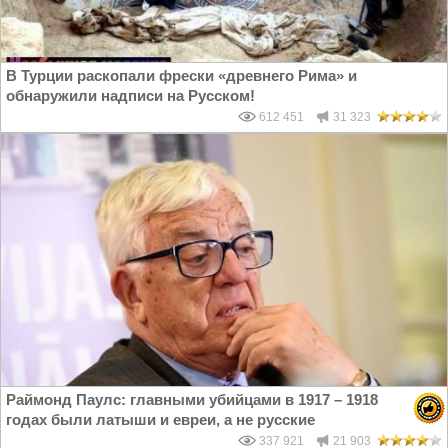
В Турции раскопали фрески «древнего Рима» и
обнаружили надписи на Русском!
612 451
31 323
Раймонд Паулс: главными убийцами в 1917 – 1918
годах были латыши и евреи, а не русские
337 921
21 903