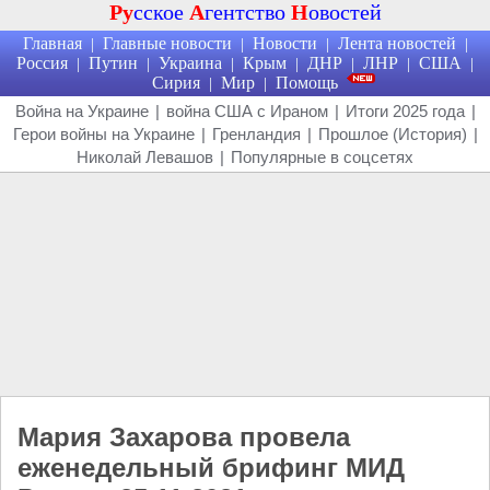
Ру
сское
А
гентство
Н
овостей
Главная
Главные новости
Новости
Лента новостей
|
|
|
|
Россия
Путин
Украина
Крым
ДНР
ЛНР
США
|
|
|
|
|
|
|
Сирия
Мир
Помощь
|
|
Война на Украине
|
война США с Ираном
|
Итоги 2025 года
|
Герои войны на Украине
|
Гренландия
|
Прошлое (История)
|
Николай Левашов
|
Популярные в соцсетях
Мария Захарова провела
еженедельный брифинг МИД