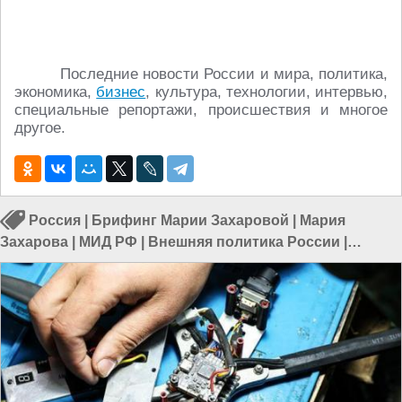
Последние новости России и мира, политика,
экономика,
бизнес
, культура, технологии, интервью,
специальные репортажи, происшествия и многое
другое.
Россия
|
Брифинг Марии Захаровой
|
Мария
Захарова
|
МИД РФ
|
Внешняя политика России
|
Брифинг МИД РФ
|
События в России
|
Политика в
России