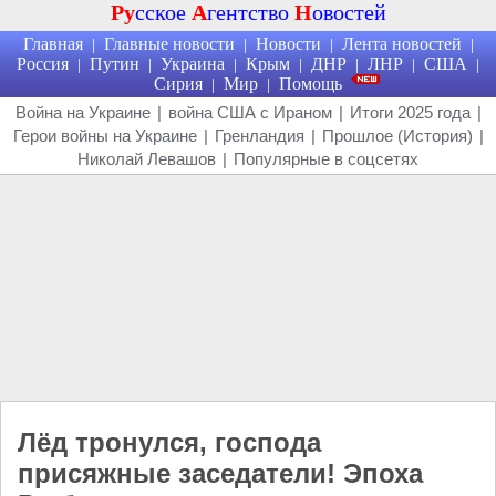
Ру
сское
А
гентство
Н
овостей
Главная
Главные новости
Новости
Лента новостей
|
|
|
|
Россия
Путин
Украина
Крым
ДНР
ЛНР
США
|
|
|
|
|
|
|
Сирия
Мир
Помощь
|
|
Война на Украине
|
война США с Ираном
|
Итоги 2025 года
|
Герои войны на Украине
|
Гренландия
|
Прошлое (История)
|
Николай Левашов
|
Популярные в соцсетях
Лёд тронулся, господа
присяжные заседатели! Эпоха