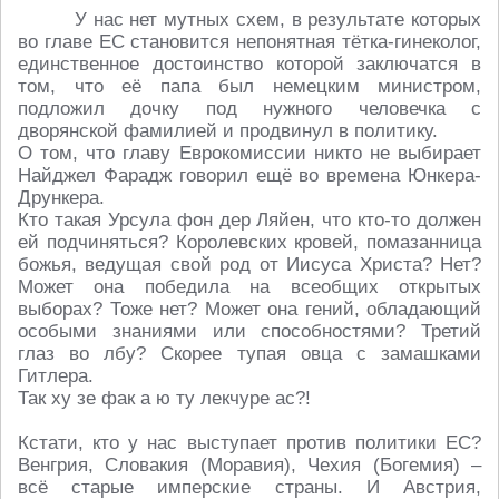
У нас нет мутных схем, в результате которых
во главе ЕС становится непонятная тётка-гинеколог,
единственное достоинство которой заключатся в
том, что её папа был немецким министром,
подложил дочку под нужного человечка с
дворянской фамилией и продвинул в политику.
О том, что главу Еврокомиссии никто не выбирает
Найджел Фарадж говорил ещё во времена Юнкера-
Дрункера.
Кто такая Урсула фон дер Ляйен, что кто-то должен
ей подчиняться? Королевских кровей, помазанница
божья, ведущая свой род от Иисуса Христа? Нет?
Может она победила на всеобщих открытых
выборах? Тоже нет? Может она гений, обладающий
особыми знаниями или способностями? Третий
глаз во лбу? Скорее тупая овца с замашками
Гитлера.
Так ху зе фак а ю ту лекчуре ас?!
Кстати, кто у нас выступает против политики ЕС?
Венгрия, Словакия (Моравия), Чехия (Богемия) –
всё старые имперские страны. И Австрия,