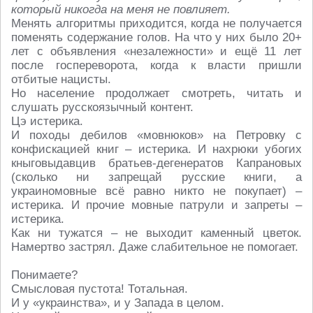
который никогда на меня не повлияет.
Менять алгоритмы приходится, когда не получается
поменять содержание голов. На что у них было 20+
лет с объявления «незалежности» и ещё 11 лет
после госпереворота, когда к власти пришли
отбитые нацисты.
Но население продолжает смотреть, читать и
слушать русскоязычный контент.
Цэ истерика.
И походы дебилов «мовнюков» на Петровку с
конфискацией книг – истерика. И нахрюки убогих
кныговыдавцив братьев-дегенератов Капрановых
(сколько ни запрещай русские книги, а
украиномовные всё равно никто не покупает) –
истерика. И прочие мовные патрули и запреты –
истерика.
Как ни тужатся – не выходит каменный цветок.
Намертво застрял. Даже слабительное не помогает.
Понимаете?
Смысловая пустота! Тотальная.
И у «украинства», и у Запада в целом.