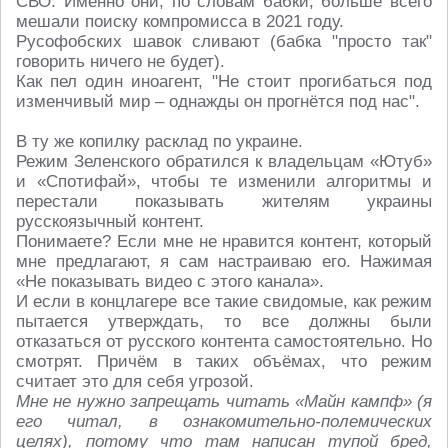
СВО. Именно они, по словам бабки, больше всего
мешали поиску компромисса в 2021 году.
Русофобских шавок сливают (бабка "просто так"
говорить ничего не будет).
Как пел один иноагент, "Не стоит прогибаться под
изменчивый мир – однажды он прогнётся под нас".
В ту же копилку расклад по украине.
Режим Зеленского обратился к владельцам «Ютуб»
и «Спотифай», чтобы те изменили алгоритмы и
перестали показывать жителям украины
русскоязычный контент.
Понимаете? Если мне не нравится контент, который
мне предлагают, я сам настраиваю его. Нажимая
«Не показывать видео с этого канала».
И если в концлагере все такие свидомые, как режим
пытается утверждать, то все должны были
отказаться от русского контента самостоятельно. Но
смотрят. Причём в таких объёмах, что режим
считает это для себя угрозой.
Мне не нужно запрещать читать «Майн кампф» (я
его читал, в ознакомительно-полемических
целях), потому что там написан тупой бред,