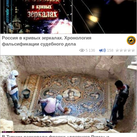
Россия в кривых зеркалах. Хронология
фальсификации судебного дела
5 136
158
В Турции раскопали фрески «древнего Рима» и