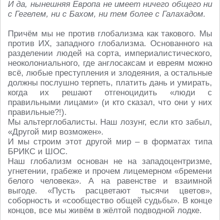
И да, нынешняя Европа не имеет ничего общего ни
с Гегелем, ни с Бахом, ни тем более с Галахадом.
Причём мы не против глобализма как такового. Мы
против ИХ, западного глобализма. Основанного на
разделении людей на сорта, империалистического,
неоколониального, где англосаксам и евреям можно
всё, любые преступления и злодеяния, а остальные
должны послушно терпеть, платить дань и умирать,
когда их решают отгеноцидить «люди с
правильными лицами» (и кто сказал, что они у них
правильные?!).
Мы альтерглобалисты. Наш лозунг, если кто забыл,
«Другой мир возможен».
И мы строим этот другой мир – в форматах типа
БРИКС и ШОС.
Наш глобализм основан не на западоцентризме,
угнетении, грабеже и прочем лицемерном «бремени
белого человека». А на равенстве и взаимной
выгоде. «Пусть расцветают тысячи цветов»,
соборность и «сообщество общей судьбы». В конце
концов, все мы живём в жёлтой подводной лодке.