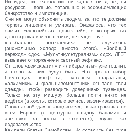
Ни идей, ни технологий, ни кадров, ни денег, ни
ресурсов – полные, тотальные и всеобъемлющие
банкротство и импотенция.
Они не могут объяснить людям, за что те должны
терпеть лишения и умирать. Оказалось, что тех
самых «европейских ценностей», о которых так
долго хрюкали меньшевики, не существует.
«Глобальное потепление» не случилось
(аномальные холода вместо этого). «Зелёный
переход» сдох. «Мультикультурализм» сдох. ЛГБТ
вызывает отторжение и рвотный рефлекс.
От слов «демократия» и «либерализм» уже тошнит,
а скоро за них будут бить. Это просто набор
блестящих конфетти, которым шарлатаны,
«алхимики» и фальшивомонетчики осыпали свои
одежды, чтобы разводить доверчивых туземцев.
Только на эту мишуру больше почти никто не
ведётся (а хохлы, которые велись, заканчиваются).
Слово «свобода» в концлагерях, понастроенных по
всей Европе (с цензурой, «шадоу банами» и
арестами за посты в соцсетях), звучит как
издевательство.
Как пели братья Самойловы, «И остались без руля