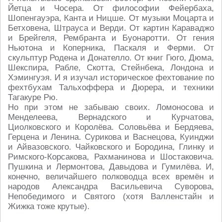
Йетца и Чосера. От философии Фейербаха,
Шопенгауэра, Канта и Ницше. От музыки Моцарта и
Бетховена, Штрауса и Верди. От картин Караваджо
и Брейгеля, Рембранта и Буонаротти. От гения
Ньютона и Коперника, Паскаля и Ферми. От
скульптур Родена и Донателло. От книг Гюго, Дюма,
Шекспира, Рабле, Скотта, Стейнбека, Лондона и
Хэмингуэя. И я изучал историческое фехтование по
фехтбухам Тальхоффера и Дюрера, и техники
Тагакуре Рю.
Но при этом не забываю своих. Ломоносова и
Менделеева, Вернадского и Курчатова,
Циолковского и Королёва. Соловьёва и Бердяева,
Герцена и Ленина. Сурикова и Васнецова, Куинджи
и Айвазовского. Чайковского и Бородина, Глинку и
Римского-Корсакова, Рахманинова и Шостаковича.
Пушкина и Лермонтова, Давыдова и Гумилёва. И,
конечно, величайшего полководца всех времён и
народов Александра Васильевича Суворова,
Непобедимого и Святого (хотя Валленстайн и
Жижка тоже крутые).