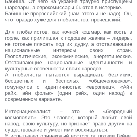
Бабиша. От чего на украине траурно приспущены
шаровары, а еврокомиссары бьются в истерике.
Бабиш не пророссийский (нам этого и не надо). Он,
что гораздо хуже для глобалистов, прочешский.
Для глобалистов, как ночной кошмар, как кость в
горле, как прилипшая к подошве жвачка – лидеры,
не готовые плясать под их дудку, а отстаивающие
национальные интересы своих стран.
Геополитические, экономические, энергетические.
Отстаивающие национальные идентичности и
культурные особенности своих народов.
А глобалисты пытаются выращивать безликих,
бесцветных и бесполых «общечеловеков»,
гомункулов с идентичностью «европеец». «Айн
райх, айн фольк» (один рейх, один народ) в
современном варианте.
Интернационалист – это не «безродный
космополит». Это человек, который любит свой
народ, свою культуру, но признаёт право других на
существование и умеет ими восхищаться.
Я испытываю одинаковый восторг от поэзии Гейне,