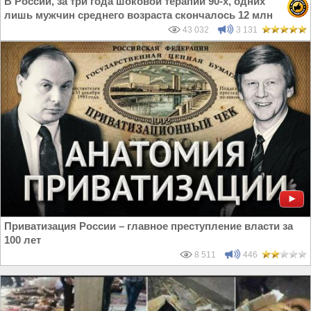
В России, за три года шоковой терапии 90-х, одних
лишь мужчин среднего возраста скончалось 12 млн
43 032
3 131
Приватизация России – главное преступление власти за
100 лет
8 511
446