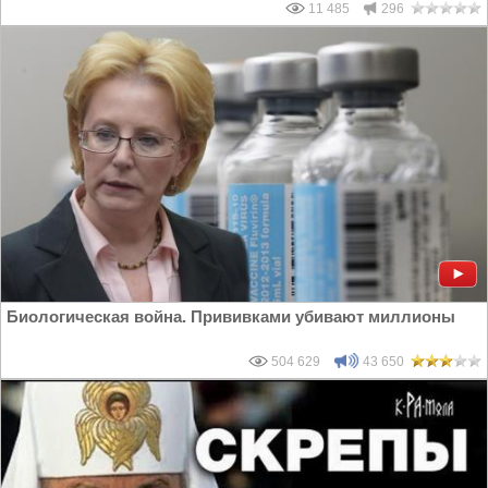
11 485
296
Биологическая война. Прививками убивают миллионы
504 629
43 650