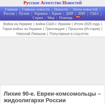
Ру
сское
А
гентство
Н
овостей
Главная
Главные новости
Новости
Лента новостей
|
|
|
|
Россия
Путин
Украина
Крым
ДНР
ЛНР
США
|
|
|
|
|
|
|
Сирия
Мир
Помощь
|
|
Война на Украине
|
война США с Ираном
|
Итоги 2025 года
|
Герои войны на Украине
|
Гренландия
|
Прошлое (История)
|
Николай Левашов
|
Популярные в соцсетях
Лихие 90-е. Евреи-комсомольцы –
жидоолигархи России