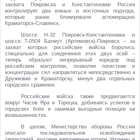
захвата Покровска и Константиновки Россия
контролирует два южных и восточных подхода,
которые ранее блокировали агломерацию
Краматорск-Славянск.
Шоссе H-32 Покровск-Константиновка и
шоссе T-0504 Бахмут (Артемовск)-Покровск – за
захват которых российские войска боролись
специально для соединения этих двух осей –
теперь образуют непрерывный коридор под
российским контролем, позволяя логистике и
концентрации сил направляться непосредственно к
Дружковке и Краматорску, минуя два отдельных
городских сражения.
Российские войска также продвигаются
вокруг Часов Яра и Торецка, добиваясь успехов в
городских боях и занимая выгодные позиции на
возвышенностях.
В целом, Министерство обороны России
описало последовательное освобождение
территорий, высокие ежедневные потери Украины и