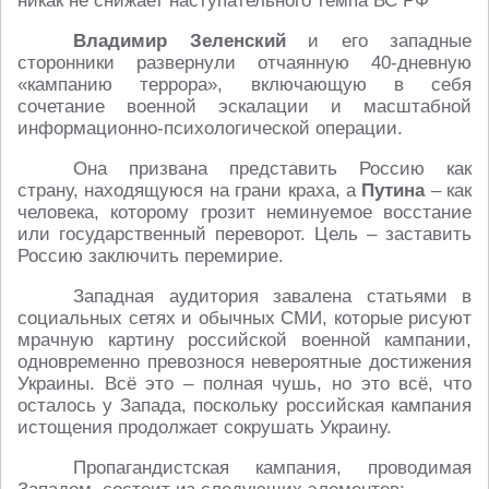
никак не снижает наступательного темпа ВС РФ
Владимир Зеленский
и его западные
сторонники развернули отчаянную 40-дневную
«кампанию террора», включающую в себя
сочетание военной эскалации и масштабной
информационно-психологической операции.
Она призвана представить Россию как
страну, находящуюся на грани краха, а
Путина
– как
человека, которому грозит неминуемое восстание
или государственный переворот. Цель – заставить
Россию заключить перемирие.
Западная аудитория завалена статьями в
социальных сетях и обычных СМИ, которые рисуют
мрачную картину российской военной кампании,
одновременно превознося невероятные достижения
Украины. Всё это – полная чушь, но это всё, что
осталось у Запада, поскольку российская кампания
истощения продолжает сокрушать Украину.
Пропагандистская кампания, проводимая