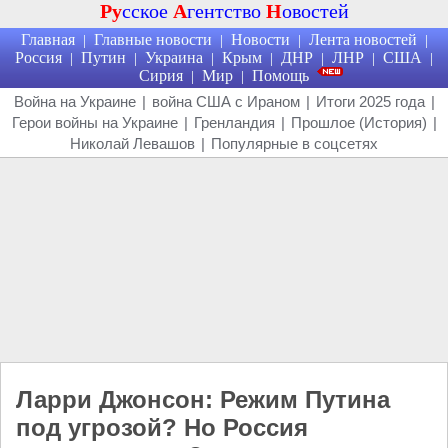
Ру
сское
А
гентство
Н
овостей
Главная
Главные новости
Новости
Лента новостей
|
|
|
|
Россия
Путин
Украина
Крым
ДНР
ЛНР
США
|
|
|
|
|
|
|
Сирия
Мир
Помощь
|
|
Война на Украине
|
война США с Ираном
|
Итоги 2025 года
|
Герои войны на Украине
|
Гренландия
|
Прошлое (История)
|
Николай Левашов
|
Популярные в соцсетях
Ларри Джонсон: Режим Путина
под угрозой? Но Россия