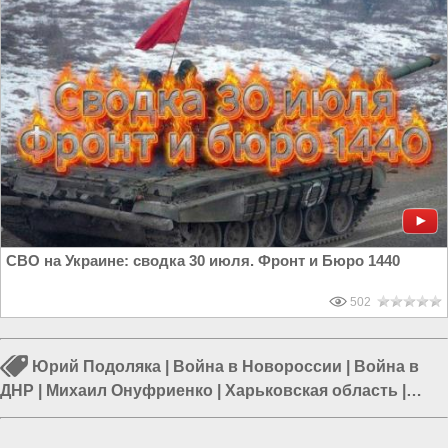
СВО на Украине: сводка 30 июля. Фронт и Бюро 1440
502
Юрий Подоляка
|
Война в Новороссии
|
Война в
ДНР
|
Михаил Онуфриенко
|
Харьковская область
|
Армия России
|
Запорожская область