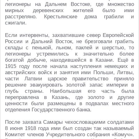
легионеры на Дальнем Востоке, где множество
мирных деревенских жителей было ими
расстреляно. Крестьянские дома грабили и
сжигали.
Если интервенты, захватившие север Европейской
России и Дальний Восток, не брезговали грабить
склады с пенькой, льном, паклей и шерстью, то
легионеры устремились к значительно более
богатой добыче, находившейся в Казани. Ещё в
1915 году после начала наступления немецких и
австрийских войск и занятия ими Польши, Литвы,
части Латвии царское правительство приняло
решение эвакуировать золотой запас империи в
глубь страны. Наибольшая его часть была
переправлена в Казань, где золото и другие
ценности были размещены в подвалах местного
отделения Государственного банка.
После захвата Самары чехословацкими солдатами
8 июня 1918 года ими был создан так называемый
Комитет членов Учредительного собрания «Комуч».