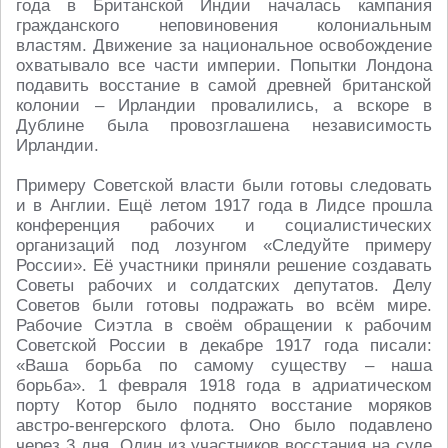
года в Британской Индии началась кампания
гражданского неповиновения колониальным
властям. Движение за национальное освобождение
охватывало все части империи. Попытки Лондона
подавить восстание в самой древней британской
колонии – Ирландии провалились, а вскоре в
Дублине была провозглашена независимость
Ирландии.
Примеру Советской власти были готовы следовать
и в Англии. Ещё летом 1917 года в Лидсе прошла
конференция рабочих и социалистических
организаций под лозунгом «Следуйте примеру
России». Её участники приняли решение создавать
Советы рабочих и солдатских депутатов. Делу
Советов были готовы подражать во всём мире.
Рабочие Сиэтла в своём обращении к рабочим
Советской России в декабре 1917 года писали:
«Ваша борьба по самому существу – наша
борьба». 1 февраля 1918 года в адриатическом
порту Котор было поднято восстание моряков
австро-венгерского флота. Оно было подавлено
через 3 дня. Один из участников восстания на суде