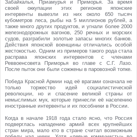
Забайкалья, Приамурья и Приморья. За время
своей оккупации этих регионов японские
интервенты вывезли из них около 650 тысяч
кубометров леса, рыбы на 5 миллионов рублей, а
также много других продуктов, и угнали более 2000
железнодорожных вагонов, 250 речных и морских
судов, разграбили золотые запасы многих банков.
Действия японской военщины отличались особой
жестокостью. Одним из примеров такого рода стала
расправа японских интервентов с членами
Реввоенсовета Приморья во главе с С.Г. Лазо.
После пыток они были сожжены в паровозной топке.
Победа Красной Армии над её врагами означала не
только торжество идей социалистической
революции, но и спасение великой страны от
немыслимых мук, которые принесли её населению
иностранные интервенты и их пособники в России.
Когда в начале 1918 года стало ясно, что Россия
подверглась нападению армий всех крупнейших
стран мира, мало кто в стране считал возможным
победу над ними. Хотя «левые коммунисты» во