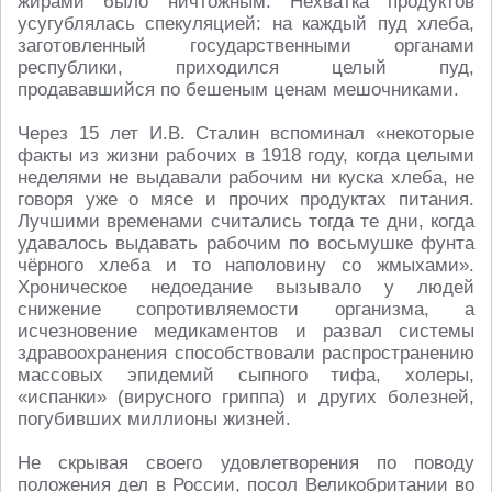
жирами было ничтожным. Нехватка продуктов
усугублялась спекуляцией: на каждый пуд хлеба,
заготовленный государственными органами
республики, приходился целый пуд,
продававшийся по бешеным ценам мешочниками.
Через 15 лет И.В. Сталин вспоминал «некоторые
факты из жизни рабочих в 1918 году, когда целыми
неделями не выдавали рабочим ни куска хлеба, не
говоря уже о мясе и прочих продуктах питания.
Лучшими временами считались тогда те дни, когда
удавалось выдавать рабочим по восьмушке фунта
чёрного хлеба и то наполовину со жмыхами».
Хроническое недоедание вызывало у людей
снижение сопротивляемости организма, а
исчезновение медикаментов и развал системы
здравоохранения способствовали распространению
массовых эпидемий сыпного тифа, холеры,
«испанки» (вирусного гриппа) и других болезней,
погубивших миллионы жизней.
Не скрывая своего удовлетворения по поводу
положения дел в России, посол Великобритании во