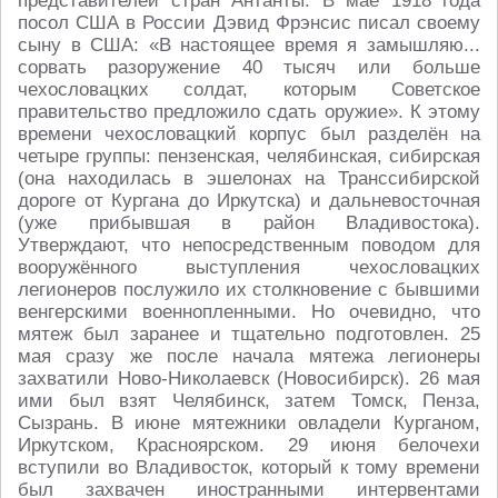
представителей стран Антанты. В мае 1918 года
посол США в России Дэвид Фрэнсис писал своему
сыну в США: «В настоящее время я замышляю...
сорвать разоружение 40 тысяч или больше
чехословацких солдат, которым Советское
правительство предложило сдать оружие». К этому
времени чехословацкий корпус был разделён на
четыре группы: пензенская, челябинская, сибирская
(она находилась в эшелонах на Транссибирской
дороге от Кургана до Иркутска) и дальневосточная
(уже прибывшая в район Владивостока).
Утверждают, что непосредственным поводом для
вооружённого выступления чехословацких
легионеров послужило их столкновение с бывшими
венгерскими военнопленными. Но очевидно, что
мятеж был заранее и тщательно подготовлен. 25
мая сразу же после начала мятежа легионеры
захватили Ново-Николаевск (Новосибирск). 26 мая
ими был взят Челябинск, затем Томск, Пенза,
Сызрань. В июне мятежники овладели Курганом,
Иркутском, Красноярском. 29 июня белочехи
вступили во Владивосток, который к тому времени
был захвачен иностранными интервентами