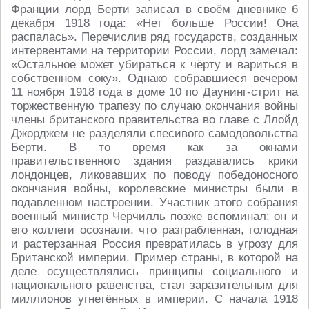
Франции лорд Берти записал в своём дневнике 6
декабря 1918 года: «Нет больше России! Она
распалась». Перечислив ряд государств, созданных
интервентами на территории России, лорд замечал:
«Остальное может убираться к чёрту и вариться в
собственном соку». Однако собравшиеся вечером
11 ноября 1918 года в доме 10 по Даунинг-стрит на
торжественную трапезу по случаю окончания войны
члены британского правительства во главе с Ллойд
Джорджем не разделяли спесивого самодовольства
Берти. В то время как за окнами
правительственного здания раздавались крики
лондонцев, ликовавших по поводу победоносного
окончания войны, королевские министры были в
подавленном настроении. Участник этого собрания
военный министр Черчилль позже вспоминал: он и
его коллеги осознали, что разграбленная, голодная
и растерзанная Россия превратилась в угрозу для
Британской империи. Пример страны, в которой на
деле осуществлялись принципы социального и
национального равенства, стал заразительным для
миллионов угнетённых в империи. С начала 1918