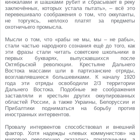
кинжалами и шашками рубит и сбрасывает в реку
заключённых, которых устала пытать», – всё это
перевешивало соображения о том, что оккупанты,
не торгуясь, неплохо платят за предметы
охотничьего промысла.
Мысли о том, что «рабы не мы, мы – не рабы»,
стали частью народного сознания ещё до того, как
эти фразы стали читать советские школьники в
первых букварях, выпускавшихся после
Октябрьской революции. Крестьяне Дальнего
Востока массами шли в партизанские отряды,
возглавлявшиеся большевиками. К началу 1920
года эти отряды освободили 2/3 территории
Дальнего Востока. Подобные же соображения
заставляли и крестьян других оккупированных
областей России, а также Украины, Белоруссии и
Прибалтики подниматься на борьбу против
иностранных интервентов.
Провалу интервентов способствовал и внешний
фактор. Хотя надежды «левых коммунистов» на
мировую революцию оказались призрачными, а