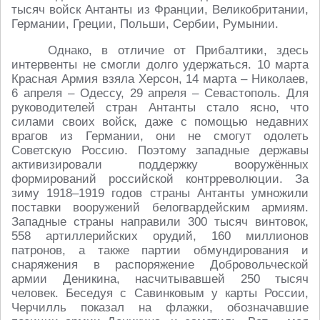
тысяч войск Антанты из Франции, Великобритании,
Германии, Греции, Польши, Сербии, Румынии.
Однако, в отличие от Прибалтики, здесь
интервенты не смогли долго удержаться. 10 марта
Красная Армия взяла Херсон, 14 марта – Николаев,
6 апреля – Одессу, 29 апреля – Севастополь. Для
руководителей стран Антанты стало ясно, что
силами своих войск, даже с помощью недавних
врагов из Германии, они не смогут одолеть
Советскую Россию. Поэтому западные державы
активизировали поддержку вооружённых
формирований российской контрреволюции. За
зиму 1918–1919 годов страны Антанты умножили
поставки вооружений белогвардейским армиям.
Западные страны направили 300 тысяч винтовок,
558 артиллерийских орудий, 160 миллионов
патронов, а также партии обмундирования и
снаряжения в распоряжение Добровольческой
армии Деникина, насчитывавшей 250 тысяч
человек. Беседуя с Савинковым у карты России,
Черчилль показал на флажки, обозначавшие