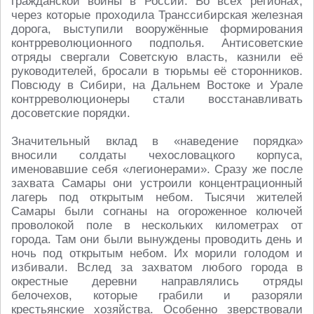
гражданской войны в России. Во всех регионах,
через которые проходила Транссибирская железная
дорога, выступили вооружённые формирования
контрреволюционного подполья. Антисоветские
отряды свергали Советскую власть, казнили её
руководителей, бросали в тюрьмы её сторонников.
Повсюду в Сибири, на Дальнем Востоке и Урале
контрреволюционеры стали восстанавливать
досоветские порядки.
Значительный вклад в «наведение порядка»
вносили солдаты чехословацкого корпуса,
именовавшие себя «легионерами». Сразу же после
захвата Самары они устроили концентрационный
лагерь под открытым небом. Тысячи жителей
Самары были согнаны на огороженное колючей
проволокой поле в нескольких километрах от
города. Там они были вынуждены проводить день и
ночь под открытым небом. Их морили голодом и
избивали. Вслед за захватом любого города в
окрестные деревни направлялись отряды
белочехов, которые грабили и разоряли
крестьянские хозяйства. Особенно зверствовали