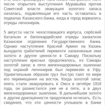
после открытого выступления Муравьёва против
Советской власти эвакуация золотого запаса
началась, подавляющая его часть оставалась в
подвалах Казанского банка, когда в город ворвались
отряды легионеров.
5 августа части чехословацкого корпуса, сербский
батальон и белогвардейские отряды захватили
Казанское отделение Государственного банка.
Однако наступление Красной Армии на Казань
вынудило грабителей перевезти захваченные ими
золото и другие ценности в Самару. Поскольку
наступление красных продолжалось, из Самары
золотой запас в пяти железнодорожных эшелонах
под охраной легионеров был перевезён в Уфу.
Удивительным образом груз быстро таял по мере
его перемещения на восток. Когда золотой запас
опять стали эвакуировать в Омск в октябре 1918
года, он разместился уже не в пяти, а в двух
железнодорожных эшелонах. В дальнейшем золото
и другие драгоценности продолжали исчезать. Есть
сведения, что эти ценности уплывали в банки