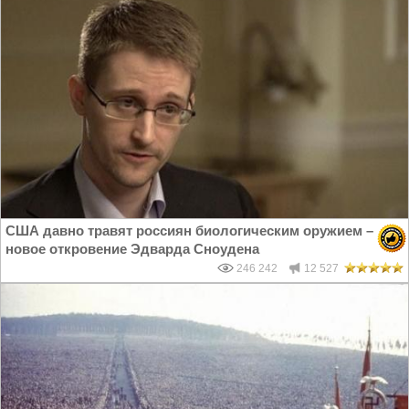
США давно травят россиян биологическим оружием –
новое откровение Эдварда Сноудена
246 242
12 527