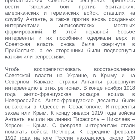
прибалтийских Советских республик пришлось
вести тяжёлые бои против британских,
американских и германских войск, ставших на
службу Антанте, а также против вновь созданных
интервентами антисоветских местных
формирований. В этой неравной борьбе
интервенты и их пособники одержали верх и
Советская власть снова была свергнута в
Прибалтике, а её сторонники были подвергнуты
казням или репрессиям.
Чтобы воспрепятствовать восстановлению
Советской власти на Украине, в Крыму и на
Северном Кавказе, страны Антанты развернули
интервенцию в этих регионах. В конце ноября 1918
года англо-французская эскадра вошла в
Новороссийск. Англо-французские десанты были
высажены в Одессе и Севастополе. Интервенты
захватили Крым. К концу января 1919 года войска
Антанты вышли на линию Тирасполь – Николаев –
Херсон – Крым. С февраля интервентам стали
помогать войска Петлюры. К середине февраля
1919 года на юге России находилось около 100