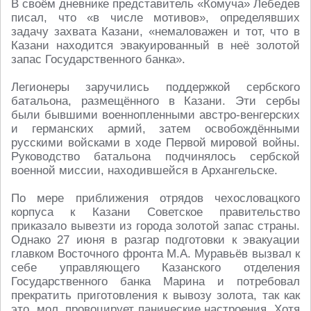
В своём дневнике представитель «Комуча» Лебедев
писал, что «в числе мотивов», определявших
задачу захвата Казани, «немаловажен и тот, что в
Казани находится эвакуированный в неё золотой
запас Государственного банка».
Легионеры заручились поддержкой сербского
батальона, размещённого в Казани. Эти сербы
были бывшими военнопленными австро-венгерских
и германских армий, затем освобождёнными
русскими войсками в ходе Первой мировой войны.
Руководство батальона подчинялось сербской
военной миссии, находившейся в Архангельске.
По мере приближения отрядов чехословацкого
корпуса к Казани Советское правительство
приказало вывезти из города золотой запас страны.
Однако 27 июня в разгар подготовки к эвакуации
главком Восточного фронта М.А. Муравьёв вызвал к
себе управляющего Казанского отделения
Государственного банка Марина и потребовал
прекратить приготовления к вывозу золота, так как
это, мол, провоцирует панические настроения. Хотя