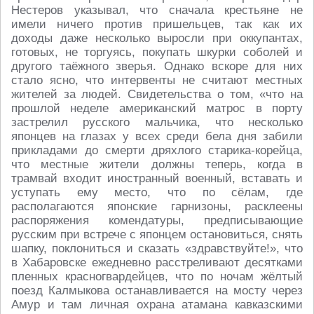
Нестеров указывал, что сначала крестьяне не
имели ничего против пришельцев, так как их
доходы даже несколько выросли при оккупантах,
готовых, не торгуясь, покупать шкурки соболей и
другого таёжного зверья. Однако вскоре для них
стало ясно, что интервенты не считают местных
жителей за людей. Свидетельства о том, «что на
прошлой неделе американский матрос в порту
застрелил русского мальчика, что несколько
японцев на глазах у всех среди бела дня забили
прикладами до смерти дряхлого старика-корейца,
что местные жители должны теперь, когда в
трамвай входит иностранный военный, вставать и
уступать ему место, что по сёлам, где
располагаются японские гарнизоны, расклеены
распоряжения комендатуры, предписывающие
русским при встрече с японцем остановиться, снять
шапку, поклониться и сказать «здравствуйте!», что
в Хабаровске ежедневно расстреливают десятками
пленных красногвардейцев, что по ночам жёлтый
поезд Калмыкова останавливается на мосту через
Амур и там личная охрана атамана кавказскими