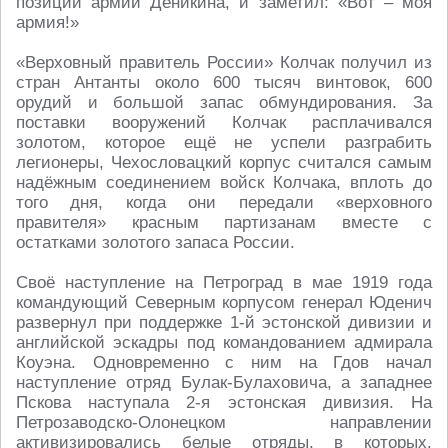
позиции армии Деникина, и заметил: «Вот – моя
армия!»
«Верховный правитель России» Колчак получил из
стран Антанты около 600 тысяч винтовок, 600
орудий и большой запас обмундирования. За
поставки вооружений Колчак расплачивался
золотом, которое ещё не успели разграбить
легионеры, Чехословацкий корпус считался самым
надёжным соединением войск Колчака, вплоть до
того дня, когда они передали «верховного
правителя» красным партизанам вместе с
остатками золотого запаса России.
Своё наступление на Петроград в мае 1919 года
командующий Северным корпусом генерал Юденич
развернул при поддержке 1-й эстонской дивизии и
английской эскадры под командованием адмирала
Коуэна. Одновременно с ним на Гдов начал
наступление отряд Булак-Булаховича, а западнее
Пскова наступала 2-я эстонская дивизия. На
Петрозаводско-Олонецком направлении
активизировались белые отряды, в которых,