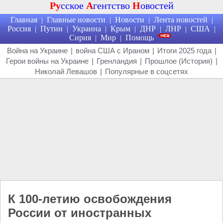
Ру
сское
А
гентство
Н
овостей
Главная
Главные новости
Новости
Лента новостей
|
|
|
|
Россия
Путин
Украина
Крым
ДНР
ЛНР
США
|
|
|
|
|
|
|
Сирия
Мир
Помощь
|
|
Война на Украине
|
война США с Ираном
|
Итоги 2025 года
|
Герои войны на Украине
|
Гренландия
|
Прошлое (История)
|
Николай Левашов
|
Популярные в соцсетях
К 100-летию освобождения
России от иностранных