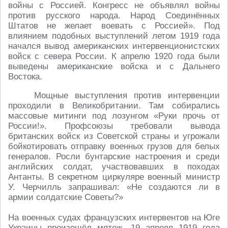
войны с Россией. Конгресс не объявлял войны
против русского народа. Народ Соединённых
Штатов не желает воевать с Россией». Под
влиянием подобных выступлений летом 1919 года
начался вывод американских интервенционистских
войск с севера России. К апрелю 1920 года были
выведены американские войска и с Дальнего
Востока.
Мощные выступления против интервенции
проходили в Великобритании. Там собирались
массовые митинги под лозунгом «Руки прочь от
России!». Профсоюзы требовали вывода
британских войск из Советской страны и угрожали
бойкотировать отправку военных грузов для белых
генералов. Росли бунтарские настроения и среди
английских солдат, участвовавших в походах
Антанты. В секретном циркуляре военный министр
У. Черчилль запрашивал: «Не создаются ли в
армии солдатские Советы?»
На военных судах французских интервентов на Юге
Украины произошёл мятеж. 19 апреля 1919 года