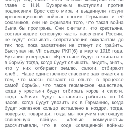
главе с Н.И. Бухариным выступили против
подписания Брестского мира и выдвинули лозунг
«революционной войны» против Германии и её
союзников, они не скрывали того, что такая война
была бы проиграна. Они считали, что крестьяне,
составлявшие основную часть населения России,
не будут оказывать сопротивления оккупантам до
тех пор, пока захватчики не станут их грабить.
Выступая на VII съезде РКП(б) в марте 1918 года,
Бухарин утверждал: «Крестьяне будут втягиваться
в борьбу тогда, когда будут слышать, видеть, знать,
что у них отбирают землю, сапоги, отбирают
хлеб... Наше единственное спасение заключается в
том, что массы познают на опыте, в процессе
самой борьбы, что такое германское нашествие,
когда у крестьян будут отбирать коров и сапоги,
когда рабочих будут заставлять работать по 14
часов, когда будут увозить их в Германию, когда
будет железное кольцо вставлено в ноздри, тогда,
поверьте, товарищи, тогда мы получим настоящую
священную войну». «Левые коммунисты»
рассчитывали, что в ходе «священной войны»