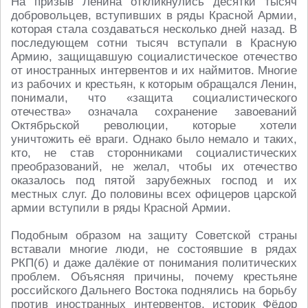
На призыв Ленина откликнулись десятки тысяч
добровольцев, вступивших в ряды Красной Армии,
которая стала создаваться несколько дней назад. В
последующем сотни тысяч вступали в Красную
Армию, защищавшую социалистическое отечество
от иностранных интервентов и их наймитов. Многие
из рабочих и крестьян, к которым обращался Ленин,
понимали, что «защита социалистического
отечества» означала сохранение завоеваний
Октябрьской революции, которые хотели
уничтожить её враги. Однако было немало и таких,
кто, не став сторонниками социалистических
преобразований, не желал, чтобы их отечество
оказалось под пятой зарубежных господ и их
местных слуг. До половины всех офицеров царской
армии вступили в ряды Красной Армии.
Подобным образом на защиту Советской страны
вставали многие люди, не состоявшие в рядах
РКП(б) и даже далёкие от понимания политических
проблем. Объясняя причины, почему крестьяне
российского Дальнего Востока поднялись на борьбу
против иностранных интервентов, историк Фёдор