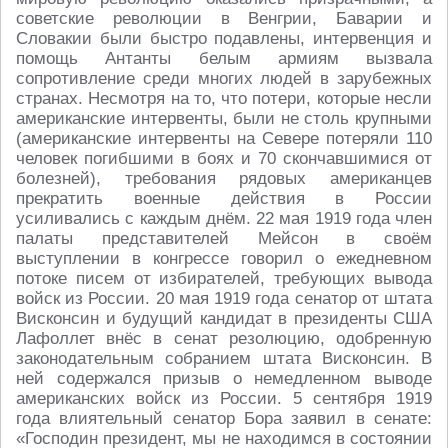
советские революции в Венгрии, Баварии и
Словакии были быстро подавлены, интервенция и
помощь Антанты белым армиям вызвала
сопротивление среди многих людей в зарубежных
странах. Несмотря на то, что потери, которые несли
американские интервенты, были не столь крупными
(американские интервенты на Севере потеряли 110
человек погибшими в боях и 70 скончавшимися от
болезней), требования рядовых американцев
прекратить военные действия в России
усиливались с каждым днём. 22 мая 1919 года член
палаты представителей Мейсон в своём
выступлении в конгрессе говорил о ежедневном
потоке писем от избирателей, требующих вывода
войск из России. 20 мая 1919 года сенатор от штата
Висконсин и будущий кандидат в президенты США
Лафоллет внёс в сенат резолюцию, одобренную
законодательным собранием штата Висконсин. В
ней содержался призыв о немедленном выводе
американских войск из России. 5 сентября 1919
года влиятельный сенатор Бора заявил в сенате:
«Господин президент, мы не находимся в состоянии