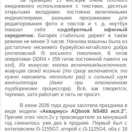
За примерно 15 месяцев очень плотного
ежедневного использования с текстами, десятью
открытыми вкладками, постоянно включенными
медиаплеерами, разными программами для
редактирования фото и текстов
и т. д.
ноутбук
показал себя как
добротный офисный
середнячок.
Батарея стабильно держит в таком
режиме не менее 3 часов. Начинка машины была из
достаточно несвежего буржуйско-китайского добра
(интеловский i5 восьмого поколения, 8 гигов
оперативки DDR4 + 256 гигов постоянной памяти на
ssd).
Из минусов: кнопка включения/выключения,
живущая своей жизнью (то сразу включается, то
нужно нажимать несколько раз) и сильный шум
вентилятора (даже при отключенном
турборежиме процессора).
Всё, как говорится,
терпимо, зато работает и пить не просит.
В июне 2026 года душа захотела праздника в
виде модели «
Аквариус»
AQbook
NS
483 исп.2″.
Причем этих «исп.2» у производителя за минувший
год сменилось уже два в продаже. Первый был с
интеловским i5-1155G7, второй с i3-1125G4, оба с 16