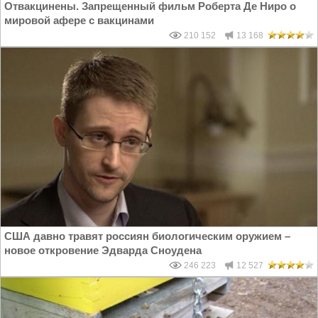
Отвакцинены. Запрещенный фильм Роберта Де Ниро о
мировой афере с вакцинами
210 152
13 168
США давно травят россиян биологическим оружием –
новое откровение Эдварда Сноудена
246 223
12 527