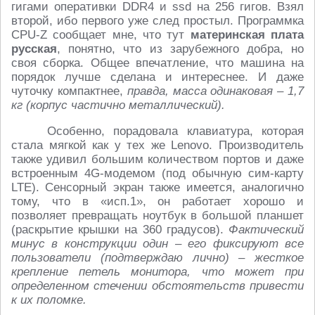
гигами оперативки DDR4 и ssd на 256 гигов. Взял
второй, ибо первого уже след простыл. Программка
CPU-Z сообщает мне, что тут
материнская плата
русская
, понятно, что из зарубежного добра, но
своя сборка. Общее впечатление, что машина на
порядок лучше сделана и интереснее. И даже
чуточку компактнее,
правда, масса одинаковая – 1,7
кг (корпус частично металлический).
Особенно, порадовала клавиатура, которая
стала мягкой как у тех же Lenovo. Производитель
также удивил большим количеством портов и даже
встроенным 4G-модемом (под обычную сим-карту
LTE). Сенсорный экран также имеется, аналогично
тому, что в «исп.1», он работает хорошо и
позволяет превращать ноутбук в большой планшет
(раскрытие крышки на 360 градусов).
Фактический
минус в конструкции один – его фиксируют все
пользователи (подтверждаю лично) – жесткое
крепление петель монитора, что может при
определенном стечении обстоятельств привести
к их поломке.