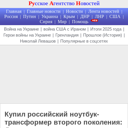
Ру
сское
А
гентство
Н
овостей
Главная
Главные новости
Новости
Лента новостей
|
|
|
|
Россия
Путин
Украина
Крым
ДНР
ЛНР
США
|
|
|
|
|
|
|
Сирия
Мир
Помощь
|
|
Война на Украине
|
война США с Ираном
|
Итоги 2025 года
|
Герои войны на Украине
|
Гренландия
|
Прошлое (История)
|
Николай Левашов
|
Популярные в соцсетях
Купил российский ноутбук-
трансформер второго поколения: