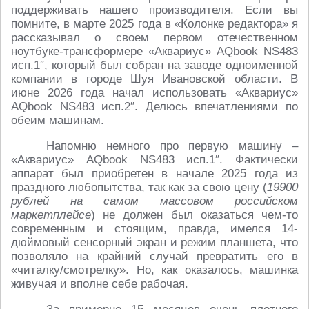
поддерживать нашего производителя. Если вы
помните, в марте 2025 года в «Колонке редактора» я
рассказывал о своем первом отечественном
ноутбуке-трансформере «Аквариус» AQbook NS483
исп.1″, который был собран на заводе одноименной
компании в городе Шуя Ивановской области. В
июне 2026 года начал использовать «Аквариус»
AQbook NS483 исп.2″. Делюсь впечатлениями по
обеим машинам.
Напомню немного про первую машину –
«Аквариус» AQbook NS483 исп.1″. Фактически
аппарат был приобретен в начале 2025 года из
праздного любопытства, так как за свою цену (
19900
рублей на самом массовом российском
маркетплейсе
) не должен был оказаться чем-то
современным и стоящим, правда, имелся 14-
дюймовый сенсорный экран и режим планшета, что
позволяло на крайний случай превратить его в
«читалку/смотрелку». Но, как оказалось, машинка
живучая и вполне себе рабочая.