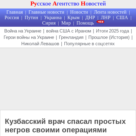
Ру
сское
А
гентство
Н
овостей
Главная
Главные новости
Новости
Лента новостей
|
|
|
|
Россия
Путин
Украина
Крым
ДНР
ЛНР
США
|
|
|
|
|
|
|
Сирия
Мир
Помощь
|
|
Война на Украине
|
война США с Ираном
|
Итоги 2025 года
|
Герои войны на Украине
|
Гренландия
|
Прошлое (История)
|
Николай Левашов
|
Популярные в соцсетях
Кузбасский врач спасал простых
негров своими операциями