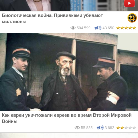
Биологическая война. Прививками убивают
миллионы
504 599
43 650
Как евреи уничтожали евреев во время Второй Мировой
Войны
55 835
3 682