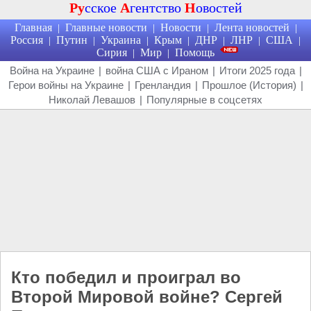
Ру
сское
А
гентство
Н
овостей
Главная
Главные новости
Новости
Лента новостей
|
|
|
|
Россия
Путин
Украина
Крым
ДНР
ЛНР
США
|
|
|
|
|
|
|
Сирия
Мир
Помощь
|
|
Война на Украине
|
война США с Ираном
|
Итоги 2025 года
|
Герои войны на Украине
|
Гренландия
|
Прошлое (История)
|
Николай Левашов
|
Популярные в соцсетях
Кто победил и проиграл во
Второй Мировой войне? Сергей