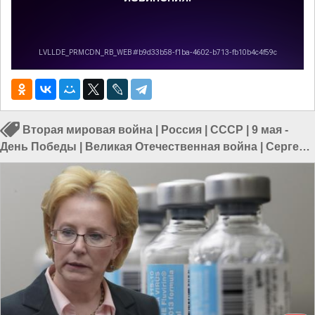
Вторая мировая война
|
Россия
|
СССР
|
9 мая -
День Победы
|
Великая Отечественная война
|
Сергей
Переслегин
|
Сравнительный анализ
|
Победа