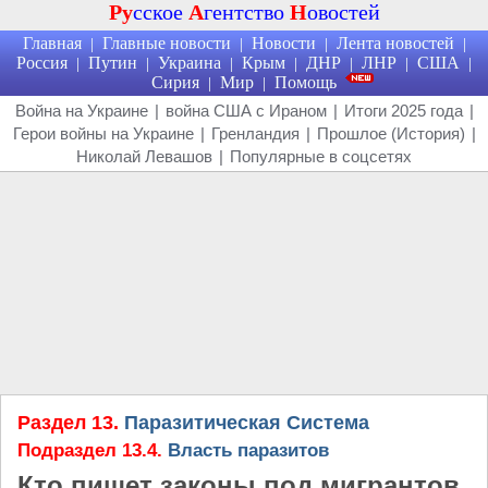
Ру
сское
А
гентство
Н
овостей
Главная
Главные новости
Новости
Лента новостей
|
|
|
|
Россия
Путин
Украина
Крым
ДНР
ЛНР
США
|
|
|
|
|
|
|
Сирия
Мир
Помощь
|
|
Война на Украине
|
война США с Ираном
|
Итоги 2025 года
|
Герои войны на Украине
|
Гренландия
|
Прошлое (История)
|
Николай Левашов
|
Популярные в соцсетях
Раздел 13.
Паразитическая Система
Подраздел 13.4.
Власть паразитов
Кто пишет законы под мигрантов