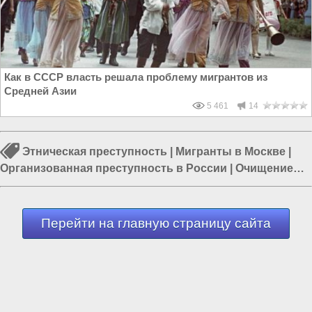
Как в СССР власть решала проблему мигрантов из
Средней Азии
5 461
14
Этническая преступность
|
Мигранты в Москве
|
Организованная преступность в России
|
Очищение
России
|
Россия и Евразия
|
Власть в РФ
|
Борьба с
преступностью
Перейти на главную страницу сайта