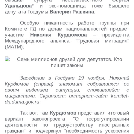
Удальцова
* и экс-помощница тоже бывшего
депутата Госдумы
Валерия Рашкина
.
Особую пикантность работе группы при
Комитете ГД по делам национальностей придаёт
участие
Николая Курдюмова
– президента
Международного альянса "Трудовая миграция"
(МАТМ).
Заседание в Госдуме 19 ноября. Николай
Курдюмов (справа) знакомит собравшихся со
своим видением ситуации, сложившейся с
мигрантами. Скриншот: интернет-сайт komitet-
dn.duma.gov.ru
Так вот, там
Курдюмов
представил итоговый
вариант законопроекта "О госрегулировании
деятельности по трудоустройству иностранных
граждан" и подчеркнул "необходимость ускорения