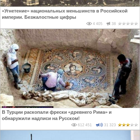
«Угнетение» национальных меньшинств в Российской
империи. Безжалостные цифры
4 405
38
В Турции раскопали фрески «древнего Рима» и
обнаружили надписи на Русском!
612 451
31 323