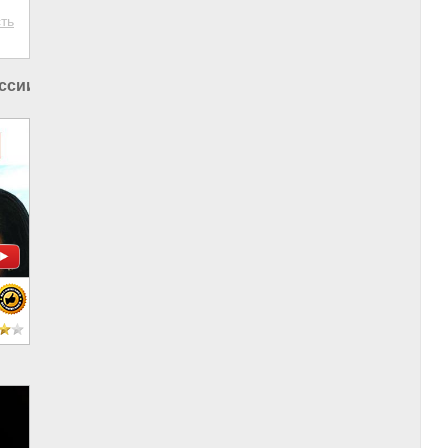
ть
оссии
|
Россия и США
|
Россия и Запад