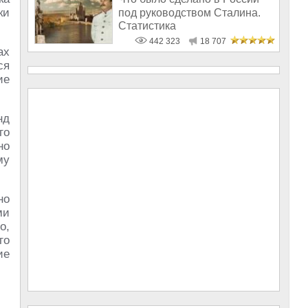
ки
под руководством Сталина.
Статистика
442 323
18 707
ах
ся
ие
нд
го
но
му
но
ми
о,
го
ие