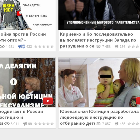
ойна против России
Кириенко и Ко последовательно
ети оптом?»
выполняют инструкции Запада по
разрушению семьи в России
4 981
433
7 458
136
родвигает в России
Ювенальная Юстиция разработала
юстицию и
людоедскую инструкцию по
зм
отбиранию детей
3 011
99
7 057
455