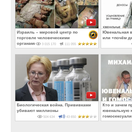
Израиль – мировой центр по
Ювенальная в
торговле человеческими
или «почём д
органами
3 015 170
111 055
Биологическая война. Прививками
Кто и зачем п
убивают миллионы
ювенальную 
гомосексуали
504 634
43 650