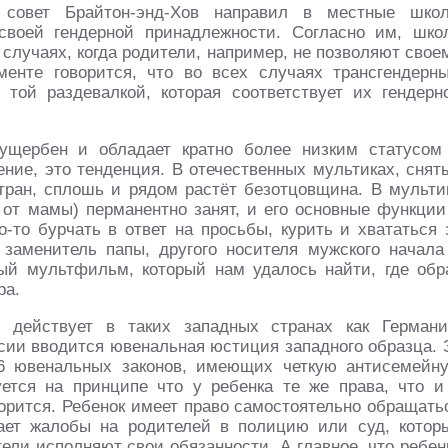
 совет Брайтон-энд-Хов направил в местные шко
воей гендерной принадлежности. Согласно им, шко
случаях, когда родители, например, не позволяют свое
енте говорится, что во всех случаях трансгендерн
той раздевалкой, которая соответствует их гендерн
ущербен и обладает кратно более низким статусом
ение, это тенденция. В отечественных мультиках, снят
тран, сплошь и рядом растёт безотцовщина. В мульти
о от мамы) перманентно занят, и его основные функции
о-то бурчать в ответ на просьбы, курить и хвататься 
заменитель папы, другого носителя мужского начала
ный мультфильм, который нам удалось найти, где обр
ра.
 действует в таких западных странах как Германи
ссии вводится ювенальная юстиция западного образца. 
6 ювенальных законов, имеющих четкую антисемейн
ется на принципе что у ребенка те же права, что и
оворится. Ребенок имеет право самостоятельно обращать
ает жалобы на родителей в полицию или суд, котор
ели исполняют свои обязанности. А главное, что ребен