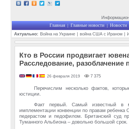
Информационн
Главная
Главные новости
Новости
|
|
Актуально:
Война на Украине
|
война США с Ираном
|
Кто в России продвигает юве
Расследование, разоблачение 
7 375
26 февраля 2019
Перечислим несколько фактов, которы
юстиции.
Факт первый. Самый известный в м
имплементации конвенции по правам ребенка 
педерастом и педофилом. Британский суд пр
Туманного Альбиона – довольно большой срок.