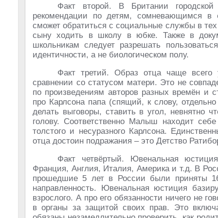
Факт второй. В Британии городской
рекомендации по детям, сомневающимся в с
сможет обратиться с социальные службы в тех 
сыну ходить в школу в юбке. Также в докум
школьникам следует разрешать пользоваться 
идентичности, а не биологическом полу.
Факт третий. Образ отца чаще всего 
сравнении со статусом матери. Это не совпад
по произведениям авторов разных времён и с
про Карлсона папа (спящий, к слову, отдельн
делать выговоры, ставить в угол, невнятно чт
голову. Соответственно Малыш находит себе 
толстого и несуразного Карлсона. Единствен
отца достоин подражания – это Детство Ратибо
Факт четвёртый. Ювенальная юстиция
Франция, Англия, Италия, Америка и т.д. В Ро
прошедшие 5 лет в России были приняты 1
направленность. Ювенальная юстиция базиру
взрослого. А про его обязанности ничего не г
в органы за защитой своих прав. Это включ
обязаны незамедлительно проверить, как родит