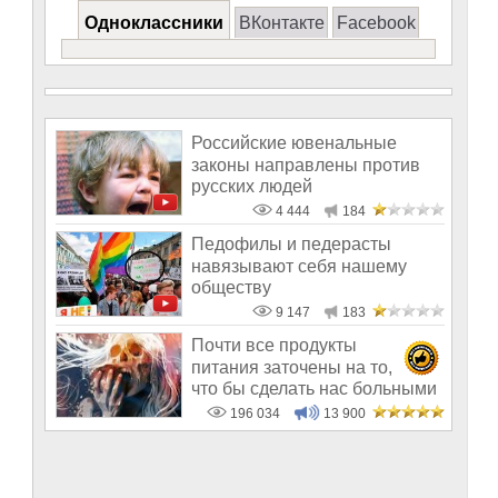
Одноклассники
ВКонтакте
Facebook
Российские ювенальные
законы направлены против
русских людей
4 444
184
Педофилы и педерасты
навязывают себя нашему
обществу
9 147
183
Почти все продукты
питания заточены на то,
что бы сделать нас больными
и бесплодным
196 034
13 900