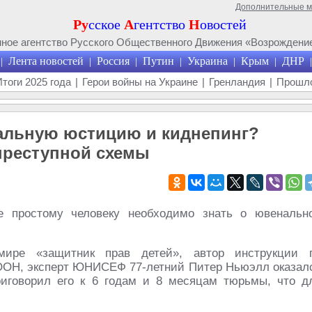
Дополнительные 
Ру
сское
А
гентство
Н
овостей
ое агентство Русского Общественного Движения «Возрождение
Лента новостей
Россия
Путин
Украина
Крым
ДНР
|
|
|
|
|
|
|
Итоги 2025 года
|
Герои войны на Украине
|
Гренландия
|
Прошло
нальную юстицию и киднепинг?
преступной схемы
е простому человеку необходимо знать о ювенальн
ире «защитник прав детей», автор инструкции 
ООН, эксперт ЮНИСЕФ 77-летний Питер Ньюэлл оказал
иговорил его к 6 годам и 8 месяцам тюрьмы, что д