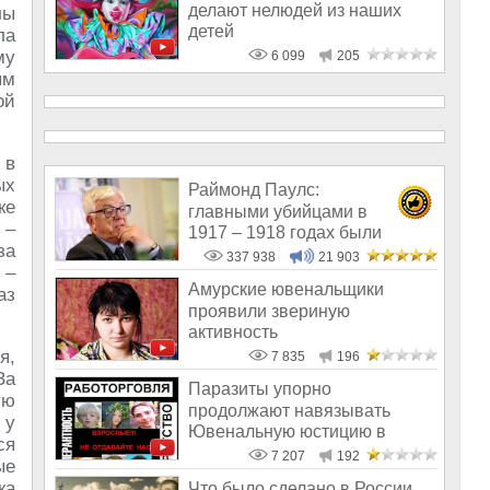
делают нелюдей из наших
лы
детей
ла
му
6 099
205
ым
ой
 в
ых
Раймонд Паулс:
ке
главными убийцами в
 –
1917 – 1918 годах были
за
латыши и евреи, а не русс
337 938
21 903
 –
Амурские ювенальщики
аз
проявили звериную
активность
я,
7 835
196
За
Паразиты упорно
ую
продолжают навязывать
 у
Ювенальную юстицию в
ся
России
7 207
192
ые
ка
Что было сделано в России