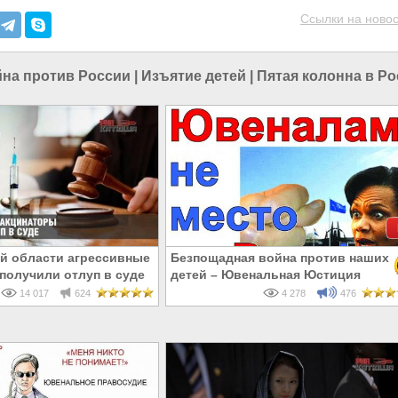
Ссылки на новос
на против России
|
Изъятие детей
|
Пятая колонна в Р
й области агрессивные
Безпощадная война против наших
получили отлуп в суде
детей – Ювенальная Юстиция
14 017
624
4 278
476