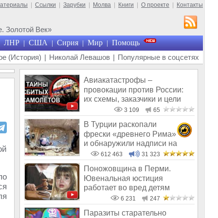
материалы
|
Ссылки
|
Зарубки
|
Молва
|
Книги
|
О проекте
|
Контакты
. Золотой Век»
ЛНР
США
Сирия
Мир
Помощь
|
|
|
|
е (История)
|
Николай Левашов
|
Популярные в соцсетях
Авиакатастрофы –
провокации против России:
их схемы, заказчики и цели
3 109
65
В Турции раскопали
фрески «древнего Рима»
и обнаружили надписи на
ой
Русском!
612 463
31 323
Поножовщина в Перми.
по
Ювенальная юстиция
ся
работает во вред детям
ля
6 231
247
Паразиты старательно