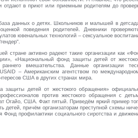
и отдают в приют или приемным родителям до провер
база данных о детях. Школьников и малышей в детсад
оценкой поведения родителей. Дневники проверяют
улатов ювенальных технологий – сексуальное воспитан
гендер".
ей стране активно радеют такие организации как «Фо
ции», «Национальный фонд защиты детей от жестоко
т раннего вмешательства. Данные организации тес
USAID – Американским агентством по международно
нтересов США в других странах мира.
а защиты детей от жестокого обращения» официаль
рофессионалов против жестокого обращения с деть
ат Огайо, США. Факт пятый. Приведём яркий пример тог
ть детей, причём организаторам преступной схемы ниче
тся Фонд профилактики социального сиротства и движен