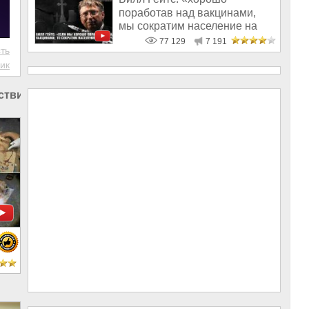
поработав над вакцинами,
мы сократим население на
10-15%»
77 129
7 191
ть
ик
твия в России