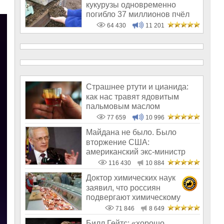
кукурузы одновременно
погибло 37 миллионов пчёл
64 430
11 201
Страшнее ртути и цианида:
как нас травят ядовитым
пальмовым маслом
77 659
10 996
Майдана не было. Было
вторжение США:
американский экс-министр
написал открытое пись
116 430
10 884
Доктор химических наук
заявил, что россиян
подвергают химическому
геноциду
71 846
8 649
Билл Гейтс: «хорошо