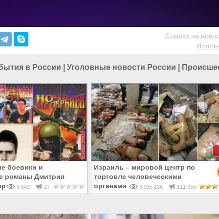
Ссылки на новос
Источн
бытия в России
|
Уголовные новости России
|
Происшес
е боевики и
Израиль – мировой центр по
е романы Дмитрия
торговле человеческими
еребрякова)
органами
6 643
27
3 015 136
111 055