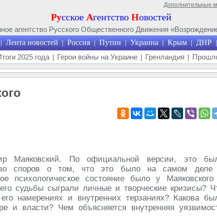
Дополнительные 
Ру
сское
А
гентство
Н
овостей
ое агентство Русского Общественного Движения «Возрождение
Лента новостей
Россия
Путин
Украина
Крым
ДНР
|
|
|
|
|
|
|
Итоги 2025 года
|
Герои войны на Украине
|
Гренландия
|
Прошло
кого
ир Маяковский. По официальной версии, это бы
ство споров о том, что это было на самом деле
ое психологическое состояние было у Маяковского
его судьбы сыграли личные и творческие кризисы? Ч
 его намерениях и внутренних терзаниях? Какова бы
уре и власти? Чем объясняется внутренняя уязвимос