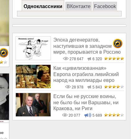
Одноклассники
ВКонтакте
Facebook
Эпоха дегенератов,
наступившая в западном
мире, прорывается в Россию
278 647
6 320
е
Как «цивилизованная»
Европа ограбила ливийский
народ на миллиарды евро
28 978
5 843
Если бы не русские воины,
не было бы ни Варшавы, ни
Кракова, ни Риги
20 077
5 689
не