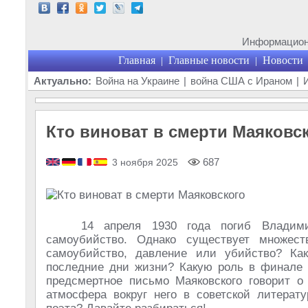
Информационн
Главная
Главные новости
Новости
|
|
Актуально:
Война на Украине
|
война США с Ираном
|
Кто виноват в смерти Маяковс
687
3 ноября 2025
14 апреля 1930 года погиб Владим
самоубийство. Однако существует множе
самоубийство, давление или убийство? Как
последние дни жизни? Какую роль в финале 
предсмертное письмо Маяковского говорит о
атмосфера вокруг него в советской литерат