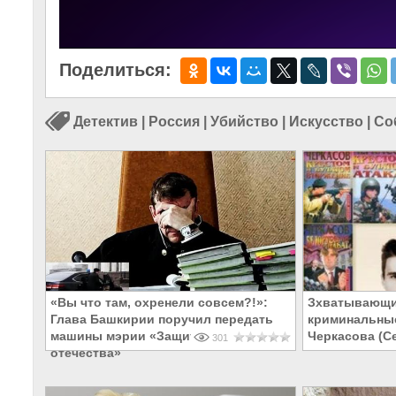
Поделиться:
Детектив
|
Россия
|
Убийство
|
Искусство
|
Со
«Вы что там, охренели совсем?!»:
Зхватывающи
Глава Башкирии поручил передать
криминальны
машины мэрии «Защитникам
Черкасова (С
301
отечества»