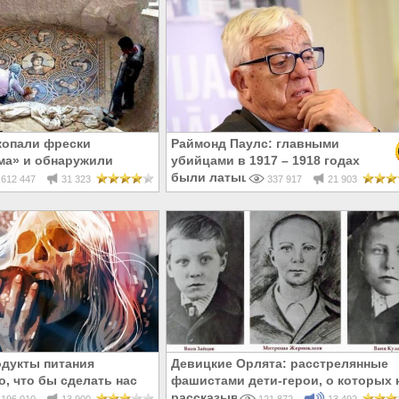
копали фрески
Раймонд Паулс: главными
ма» и обнаружили
убийцами в 1917 – 1918 годах
усском!
были латыши и евреи, а не русски
612 447
31 323
337 917
21 903
одукты питания
Девицкие Орлята: расстрелянные
о, что бы сделать нас
фашистами дети-герои, о которых 
бесплодными
рассказывают в школе
196 010
13 900
121 872
13 492