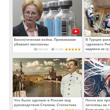
Биологическая война. Прививками
В Турции рас
убивают миллионы
«древнего Ри
надписи на Р
504 604
43 650
Что было сделано в России под
Почти все пр
руководством Сталина. Статистика
заточены на т
больными и 
442 301
18 707