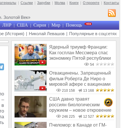
материалы
|
Ссылки
|
Зарубки
|
Молва
|
Книги
|
О проекте
|
Контакты
. Золотой Век»
ЛНР
США
Сирия
Мир
Помощь
|
|
|
|
е (История)
|
Николай Левашов
|
Популярные в соцсетях
Ядерный триумф Франции:
Как госплан Мессмера спас
экономику Пятой республики
54
Отвакцинены. Запрещенный
фильм Роберта Де Ниро о
мировой афере с вакцинами
210 158
13 168
ло
США давно травят
 –
россиян биологическим
 в
оружием – новое откровение
то
Эдварда Сноудена
ла
246 225
12 527
ть
Пчеломор: в Канаде от ГМ-