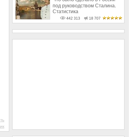
под руководством Сталина.
Статистика
442 313
18 707
ть
ик