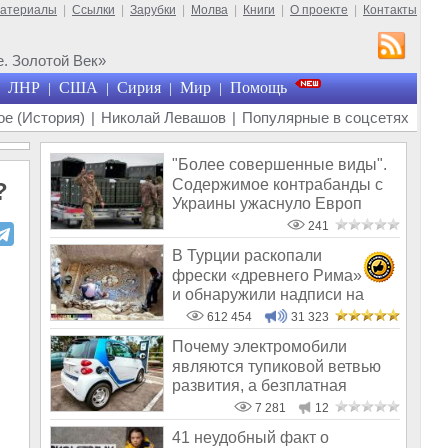
материалы
|
Ссылки
|
Зарубки
|
Молва
|
Книги
|
О проекте
|
Контакты
. Золотой Век»
ЛНР
США
Сирия
Мир
Помощь
|
|
|
|
е (История)
|
Николай Левашов
|
Популярные в соцсетях
"Более совершенные виды".
Содержимое контрабанды с
?
Украины ужаснуло Европ
241
В Турции раскопали
фрески «древнего Рима»
и обнаружили надписи на
Русском!
612 454
31 323
Почему электромобили
являются тупиковой ветвью
развития, а безплатная
энергия – это
7 281
12
41 неудобный факт о