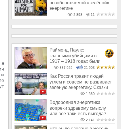
возобновляемой «зелёной»
энергетике
2 898
11
Раймонд Паулс:
главными убийцами в
1917 – 1918 годах были
 а
латыши и евреи, а не русс
337 925
21 903
ич
 и
Как Россия травит людей
ле
углем и совсем не развивает
ут
зеленую энергетику. Сказки
русо
1 360
Водородная энергетика:
вопреки здравому смыслу
или всё-таки есть выгода?
2 141
Что было сделано в России