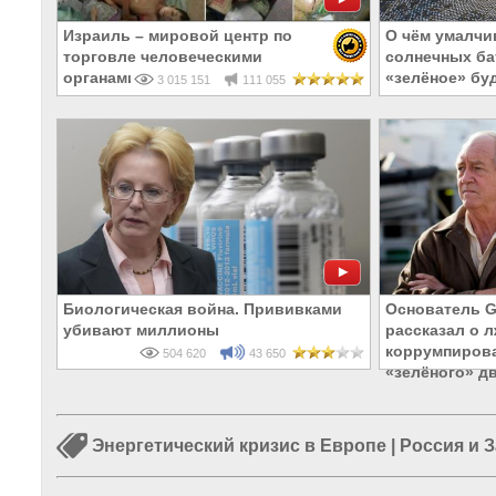
Израиль – мировой центр по
О чём умалчи
торговле человеческими
солнечных ба
органами
«зелёное» бу
3 015 151
111 055
Биологическая война. Прививками
Основатель G
убивают миллионы
рассказал о 
коррумпирова
504 620
43 650
«зелёного» д
Энергетический кризис в Европе
|
Россия и 