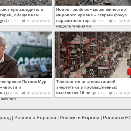
вают производители
Новое «зелёное» мошенничество
тарей, обещая нам
мирового уровня – старый фокус
дущее
паразитов с торговлей
7 877
35
2 519
29
индульгенциями
reenpeace Патрик Мур
Технологии альтернативной
лживости и
энергетики в промышленных
нности всего
выставках 19 века
2 015
20
1 748
17
вижения
Запад
|
Россия и Евразия
|
Россия и Европа
|
Россия и Е