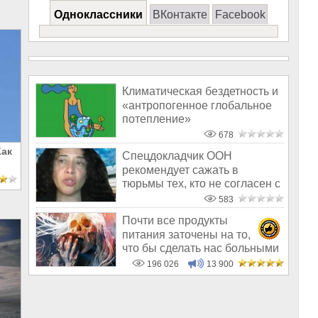
Одноклассники
ВКонтакте
Facebook
Климатическая бездетность и
«антропогенное глобальное
потепление»
678
Как
Спецдокладчик ООН
рекомендует сажать в
тюрьмы тех, кто не согласен с
догмами зелёно
583
Почти все продукты
питания заточены на то,
что бы сделать нас больными
и бесплодным
196 026
13 900