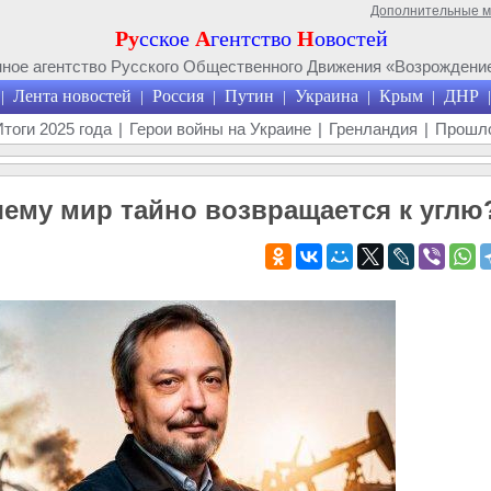
Дополнительные 
Ру
сское
А
гентство
Н
овостей
ое агентство Русского Общественного Движения «Возрождение
Лента новостей
Россия
Путин
Украина
Крым
ДНР
|
|
|
|
|
|
|
Итоги 2025 года
|
Герои войны на Украине
|
Гренландия
|
Прошло
чему мир тайно возвращается к углю