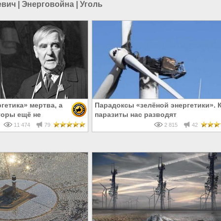
евич
|
Энерговойна
|
Уголь
гетика» мертва, а
Парадоксы «зелёной энергетики». 
оры ещё не
паразиты нас разводят
11 474
79
2 815
42