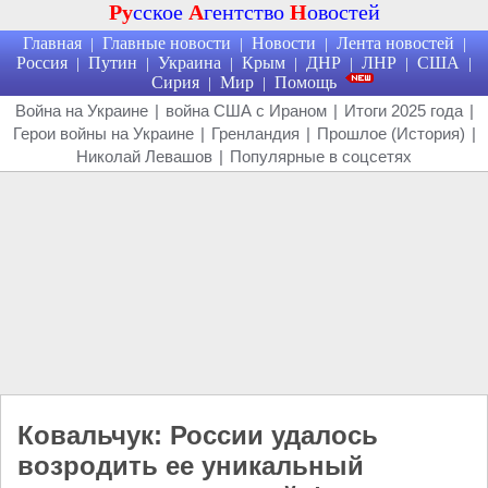
Ру
сское
А
гентство
Н
овостей
Главная
Главные новости
Новости
Лента новостей
|
|
|
|
Россия
Путин
Украина
Крым
ДНР
ЛНР
США
|
|
|
|
|
|
|
Сирия
Мир
Помощь
|
|
Война на Украине
|
война США с Ираном
|
Итоги 2025 года
|
Герои войны на Украине
|
Гренландия
|
Прошлое (История)
|
Николай Левашов
|
Популярные в соцсетях
Ковальчук: России удалось
возродить ее уникальный