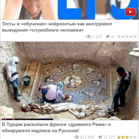
Тесты и «обучение» нейросетью как инструмент
выведения «служебного человека»
2 133
31
В Турции раскопали фрески «древнего Рима» и
обнаружили надписи на Русском!
612 456
31 323