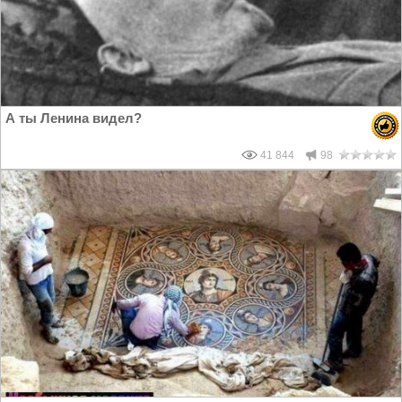
А ты Ленина видел?
41 844
98