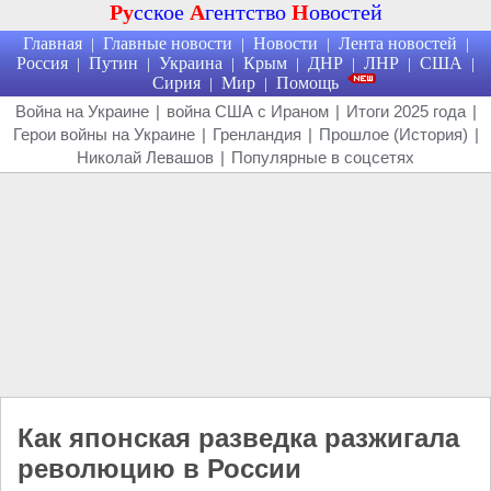
Ру
сское
А
гентство
Н
овостей
Главная
Главные новости
Новости
Лента новостей
|
|
|
|
Россия
Путин
Украина
Крым
ДНР
ЛНР
США
|
|
|
|
|
|
|
Сирия
Мир
Помощь
|
|
Война на Украине
|
война США с Ираном
|
Итоги 2025 года
|
Герои войны на Украине
|
Гренландия
|
Прошлое (История)
|
Николай Левашов
|
Популярные в соцсетях
Как японская разведка разжигала
революцию в России