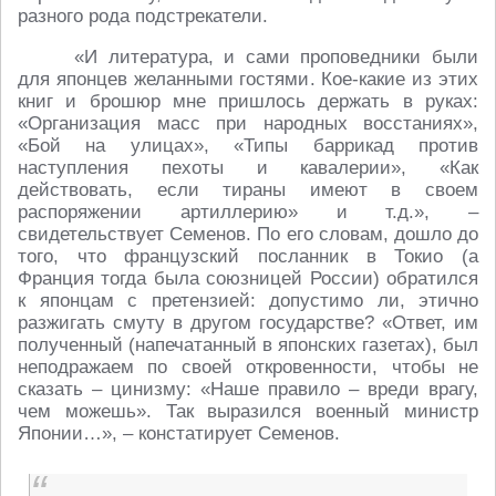
разного рода подстрекатели.
«И литература, и сами проповедники были
для японцев желанными гостями. Кое-какие из этих
книг и брошюр мне пришлось держать в руках:
«Организация масс при народных восстаниях»,
«Бой на улицах», «Типы баррикад против
наступления пехоты и кавалерии», «Как
действовать, если тираны имеют в своем
распоряжении артиллерию» и т.д.», –
свидетельствует Семенов. По его словам, дошло до
того, что французский посланник в Токио (а
Франция тогда была союзницей России) обратился
к японцам с претензией: допустимо ли, этично
разжигать смуту в другом государстве? «Ответ, им
полученный (напечатанный в японских газетах), был
неподражаем по своей откровенности, чтобы не
сказать – цинизму: «Наше правило – вреди врагу,
чем можешь». Так выразился военный министр
Японии…», – констатирует Семенов.