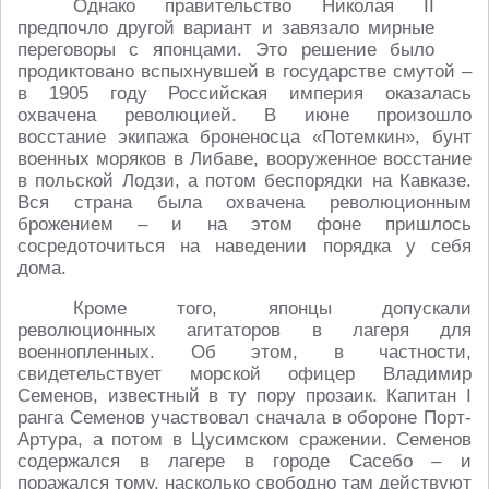
Однако правительство Николая II
предпочло другой вариант и завязало мирные
переговоры с японцами. Это решение было
продиктовано вспыхнувшей в государстве смутой –
в 1905 году Российская империя оказалась
охвачена революцией. В июне произошло
восстание экипажа броненосца «Потемкин», бунт
военных моряков в Либаве, вооруженное восстание
в польской Лодзи, а потом беспорядки на Кавказе.
Вся страна была охвачена революционным
брожением – и на этом фоне пришлось
сосредоточиться на наведении порядка у себя
дома.
Кроме того, японцы допускали
революционных агитаторов в лагеря для
военнопленных. Об этом, в частности,
свидетельствует морской офицер Владимир
Семенов, известный в ту пору прозаик. Капитан I
ранга Семенов участвовал сначала в обороне Порт-
Артура, а потом в Цусимском сражении. Семенов
содержался в лагере в городе Сасебо – и
поражался тому, насколько свободно там действуют