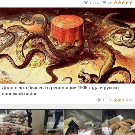
2 782
29
Доля нефтебизнеса в революции 1905 года и русско-
японской войне
1 202