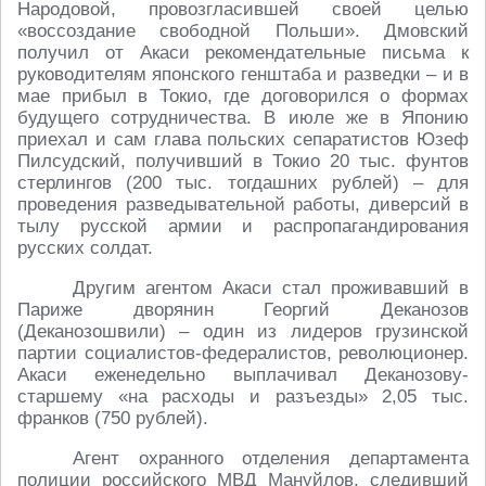
Народовой, провозгласившей своей целью
«воссоздание свободной Польши». Дмовский
получил от Акаси рекомендательные письма к
руководителям японского генштаба и разведки – и в
мае прибыл в Токио, где договорился о формах
будущего сотрудничества. В июле же в Японию
приехал и сам глава польских сепаратистов Юзеф
Пилсудский, получивший в Токио 20 тыс. фунтов
стерлингов (200 тыс. тогдашних рублей) – для
проведения разведывательной работы, диверсий в
тылу русской армии и распропагандирования
русских солдат.
Другим агентом Акаси стал проживавший в
Париже дворянин Георгий Деканозов
(Деканозошвили) – один из лидеров грузинской
партии социалистов-федералистов, революционер.
Акаси еженедельно выплачивал Деканозову-
старшему «на расходы и разъезды» 2,05 тыс.
франков (750 рублей).
Агент охранного отделения департамента
полиции российского МВД Мануйлов, следивший