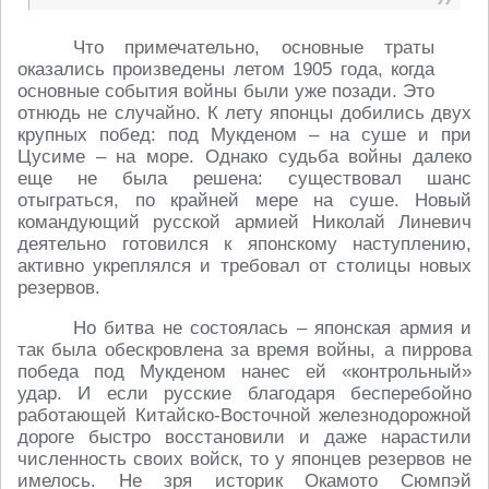
Что примечательно, основные траты
оказались произведены летом 1905 года, когда
основные события войны были уже позади. Это
отнюдь не случайно. К лету японцы добились двух
крупных побед: под Мукденом – на суше и при
Цусиме – на море. Однако судьба войны далеко
еще не была решена: существовал шанс
отыграться, по крайней мере на суше. Новый
командующий русской армией Николай Линевич
деятельно готовился к японскому наступлению,
активно укреплялся и требовал от столицы новых
резервов.
Но битва не состоялась – японская армия и
так была обескровлена за время войны, а пиррова
победа под Мукденом нанес ей «контрольный»
удар. И если русские благодаря бесперебойно
работающей Китайско-Восточной железнодорожной
дороге быстро восстановили и даже нарастили
численность своих войск, то у японцев резервов не
имелось. Не зря историк Окамото Сюмпэй