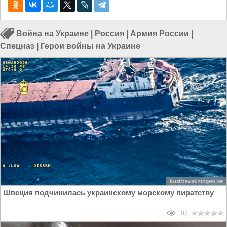
Война на Украине
|
Россия
|
Армия России
|
Спецназ
|
Герои войны на Украине
Швеция подчинилась украинскому морскому пиратству
107