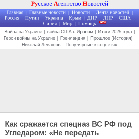
Ру
сское
А
гентство
Н
овостей
Главная
Главные новости
Новости
Лента новостей
|
|
|
|
Россия
Путин
Украина
Крым
ДНР
ЛНР
США
|
|
|
|
|
|
|
Сирия
Мир
Помощь
|
|
Война на Украине
|
война США с Ираном
|
Итоги 2025 года
|
Герои войны на Украине
|
Гренландия
|
Прошлое (История)
|
Николай Левашов
|
Популярные в соцсетях
Как сражается спецназ ВС РФ под
Угледаром: «Не передать