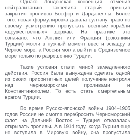
Однако Лондонская конвенция, отменив
нейтрализацию, закрепила старый принцип
закрытия проливов Босфор и Дарданеллы. Более
того, новая формулировка давала султану право по
своему усмотрению пропускать военные корабли
«дружественных» держав. На практике это
означало, что Англия или Франция (союзники
Турции) могли в нужный момент ввести эскадру в
Черное море, а Россия могла выйти в Средиземное
море только по разрешению Турции.
Такие условия стали миной замедленного
действия. Россия была вынуждена сделать одной
из своих приоритетных целей получение контроля
над черноморскими проливами и
Константинополем. То есть стать смертельным
врагом Турции.
Во время Русско-японской войны 1904–1905
годов Россия не смогла перебросить Черноморский
флот на Дальний Восток – Турция отказалась
открывать проливы. А в 1914 году, когда Турция еще
не вступила в Мировую войну, она пропустила