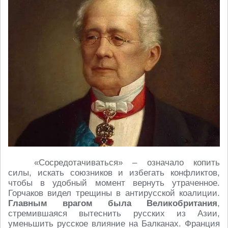
«Сосредотачиваться» – означало копить
силы, искать союзников и избегать конфликтов,
чтобы в удобный момент вернуть утраченное.
Горчаков видел трещины в антирусской коалиции.
Главным врагом была Великобритания
,
стремившаяся вытеснить русских из Азии,
уменьшить русское влияние на Балканах. Франция