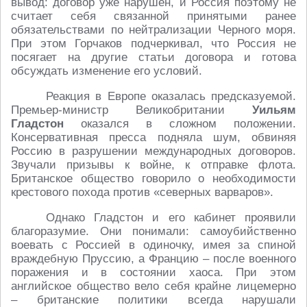
вывод: договор уже нарушен, и Россия поэтому не
считает себя связанной принятыми ранее
обязательствами по нейтрализации Черного моря.
При этом Горчаков подчеркивал, что Россия не
посягает на другие статьи договора и готова
обсуждать изменение его условий.
Реакция в Европе оказалась предсказуемой.
Премьер-министр Великобритании
Уильям
Гладстон
оказался в сложном положении.
Консервативная пресса подняла шум, обвиняя
Россию в разрушении международных договоров.
Звучали призывы к войне, к отправке флота.
Британское общество говорило о необходимости
крестового похода против «северных варваров».
Однако Гладстон и его кабинет проявили
благоразумие. Они понимали: самоубийственно
воевать с Россией в одиночку, имея за спиной
враждебную Пруссию, а Францию – после военного
поражения и в состоянии хаоса. При этом
английское общество вело себя крайне лицемерно
– британские политики всегда нарушали