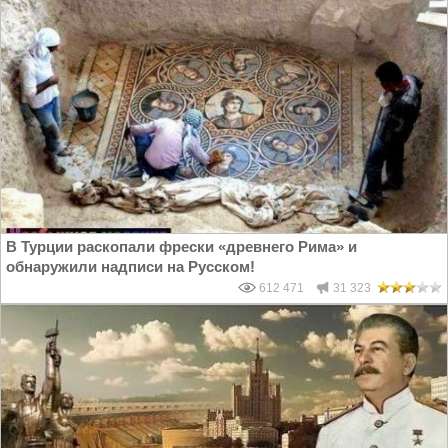
В Турции раскопали фрески «древнего Рима» и
обнаружили надписи на Русском!
612 471
31 323