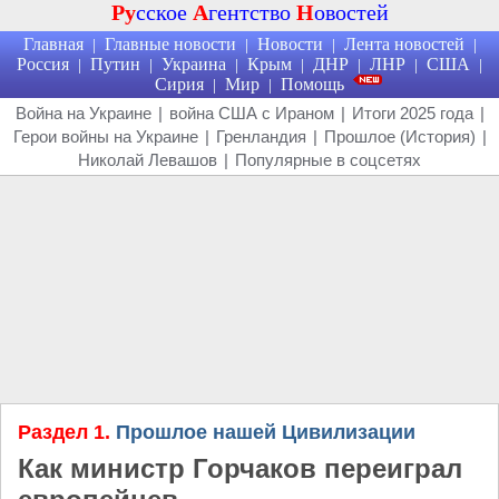
Ру
сское
А
гентство
Н
овостей
Главная
Главные новости
Новости
Лента новостей
|
|
|
|
Россия
Путин
Украина
Крым
ДНР
ЛНР
США
|
|
|
|
|
|
|
Сирия
Мир
Помощь
|
|
Война на Украине
|
война США с Ираном
|
Итоги 2025 года
|
Герои войны на Украине
|
Гренландия
|
Прошлое (История)
|
Николай Левашов
|
Популярные в соцсетях
Раздел 1.
Прошлое нашей Цивилизации
Как министр Горчаков переиграл