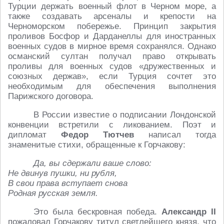
Турции держать военный флот в Черном море, а
также создавать арсеналы и крепости на
Черноморском побережье. Принцип закрытия
проливов Босфор и Дарданеллы для иностранных
военных судов в мирное время сохранялся. Однако
османский султан получал право открывать
проливы для военных судов «дружественных и
союзных держав», если Турция сочтет это
необходимым для обеспечения выполнения
Парижского договора.
В России известие о подписании Лондонской
конвенции встретили с ликованием. Поэт и
дипломат
Федор Тютчев
написал тогда
знаменитые стихи, обращенные к Горчакову:
Да, вы сдержали ваше слово:
Не двинув пушки, ни рубля,
В свои права вступает снова
Родная русская земля.
Это была бескровная победа.
Александр II
пожаловал Горчакову титул светлейшего князя, что