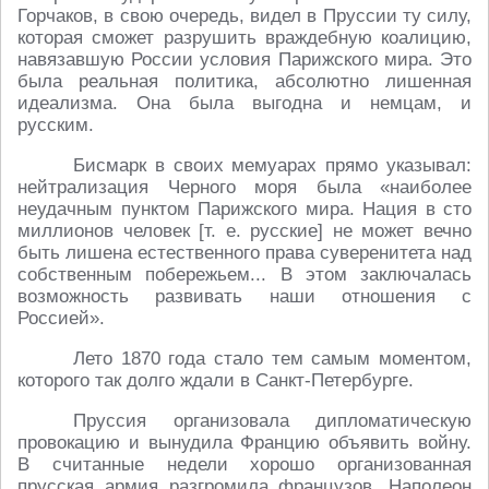
Горчаков, в свою очередь, видел в Пруссии ту силу,
которая сможет разрушить враждебную коалицию,
навязавшую России условия Парижского мира. Это
была реальная политика, абсолютно лишенная
идеализма. Она была выгодна и немцам, и
русским.
Бисмарк в своих мемуарах прямо указывал:
нейтрализация Черного моря была «наиболее
неудачным пунктом Парижского мира. Нация в сто
миллионов человек [т. е. русские] не может вечно
быть лишена естественного права суверенитета над
собственным побережьем... В этом заключалась
возможность развивать наши отношения с
Россией».
Лето 1870 года стало тем самым моментом,
которого так долго ждали в Санкт-Петербурге.
Пруссия организовала дипломатическую
провокацию и вынудила Францию объявить войну.
В считанные недели хорошо организованная
прусская армия разгромила французов, Наполеон