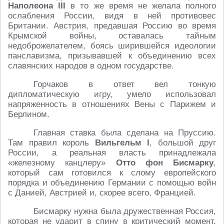
Наполеона III
в то же время не желала полного
ослабления России, видя в ней противовес
Британии. Австрия, предавшая Россию во время
Крымской войны, оставалась тайным
недоброжелателем, боясь ширившейся идеологии
панславизма, призывавшей к объединению всех
славянских народов в одном государстве.
Горчаков в ответ вел тонкую
дипломатическую игру, умело использовал
напряженность в отношениях Вены с Парижем и
Берлином.
Главная ставка была сделана на Пруссию.
Там правил король
Вильгельм I
, большой друг
России, а реальная власть принадлежала
«железному канцлеру»
Отто фон Бисмарку
,
который сам готовился к слому европейского
порядка и объединению Германии с помощью войн
с Данией, Австрией и, скорее всего, Францией.
Бисмарку нужна была дружественная Россия,
которая не ударит в спину в критический момент.