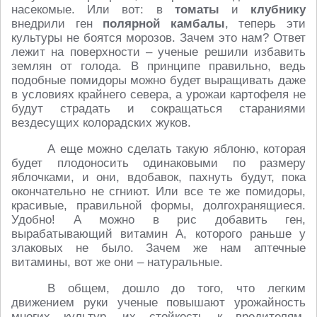
насекомые. Или вот: в
томаты
и
клубнику
внедрили ген
полярной камбалы
, теперь эти
культуры не боятся морозов. Зачем это нам? Ответ
лежит на поверхности – ученые решили избавить
землян от голода. В принципе правильно, ведь
подобные помидоры можно будет выращивать даже
в условиях крайнего севера, а урожаи картофеля не
будут страдать и сокращаться стараниями
вездесущих колорадских жуков.
А еще можно сделать такую яблоню, которая
будет плодоносить одинаковыми по размеру
яблочками, и они, вдобавок, пахнуть будут, пока
окончательно не сгниют. Или все те же помидоры,
красивые, правильной формы, долгохранящиеся.
Удобно! А можно в рис добавить ген,
вырабатывающий витамин А, которого раньше у
злаковых не было. Зачем же нам аптечные
витамины, вот же они – натуральные.
В общем, дошло до того, что легким
движением руки ученые повышают урожайность
многих культур, их стойкость к вредителям,