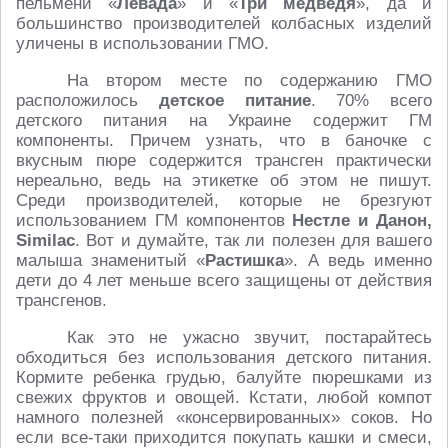
пельмени «
Левада
» и «
Три медведя
», да и
большинство производителей колбасных изделий
уличены в использовании ГМО.
На втором месте по содержанию ГМО
расположилось
детское питание
. 70% всего
детского питания на Украине содержит ГМ
компоненты. Причем узнать, что в баночке с
вкусным пюре содержится трансген практически
нереально, ведь на этикетке об этом не пишут.
Среди производителей, которые не брезгуют
использованием ГМ компонентов
Нестле и Данон,
Similac
. Вот и думайте, так ли полезен для вашего
малыша знаменитый «
Растишка
». А ведь именно
дети до 4 лет меньше всего защищены от действия
трансгенов.
Как это не ужасно звучит, постарайтесь
обходиться без использования детского питания.
Кормите ребенка грудью, балуйте пюрешками из
свежих фруктов и овощей. Кстати, любой компот
намного полезней «консервированных» соков. Но
если все-таки приходится покупать кашки и смеси,