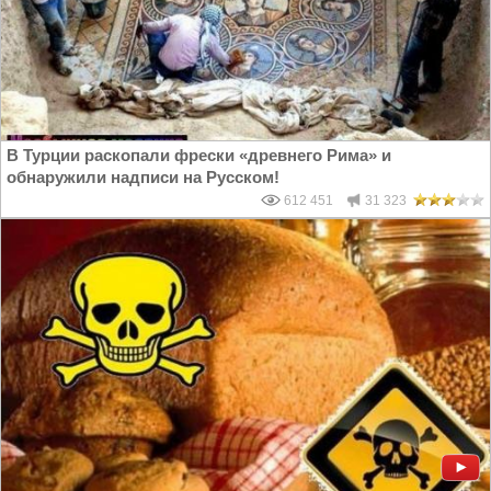
В Турции раскопали фрески «древнего Рима» и
обнаружили надписи на Русском!
612 451
31 323