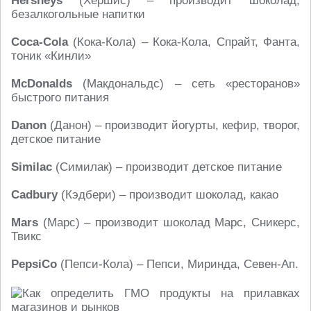
Hersheys
(Хёршис) – производит шоколад,
безалкогольные напитки
Coca-Cola
(Кока-Кола) – Кока-Кола, Спрайт, Фанта,
тоник «Кинли»
McDonalds
(Макдональдс) – сеть «ресторанов»
быстрого питания
Danon
(Данон) – производит йогурты, кефир, творог,
детское питание
Similac
(Симилак) – производит детское питание
Cadbury
(Кэдбери) – производит шоколад, какао
Mars
(Марс) – производит шоколад Марс, Сникерс,
Твикс
PepsiCo
(Пепси-Кола) – Пепси, Миринда, Севен-Ап.