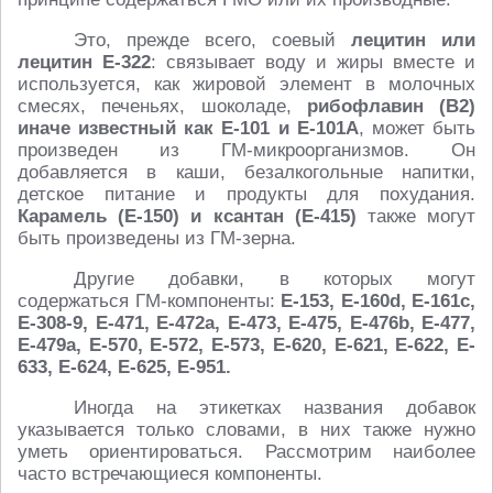
Это, прежде всего, соевый
лецитин или
лецитин E-322
: связывает воду и жиры вместе и
используется, как жировой элемент в молочных
смесях, печеньях, шоколаде,
рибофлавин (B2)
иначе известный как E-101 и E-101A
, может быть
произведен из ГМ-микроорганизмов. Он
добавляется в каши, безалкогольные напитки,
детское питание и продукты для похудания.
Карамель (E-150) и ксантан (E-415)
также могут
быть произведены из ГМ-зерна.
Другие добавки, в которых могут
содержаться ГМ-компоненты:
E-153, E-160d, E-161c,
E-308-9, Е-471, E-472a, E-473, E-475, E-476b, E-477,
E-479a, E-570, E-572, E-573, E-620, E-621, E-622, E-
633, E-624, E-625, E-951.
Иногда на этикетках названия добавок
указывается только словами, в них также нужно
уметь ориентироваться. Рассмотрим наиболее
часто встречающиеся компоненты.