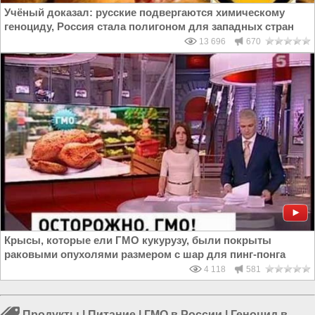
Учёный доказал: русские подвергаются химическому
геноциду, Россия стала полигоном для западных стран
13 696
670
Крысы, которые ели ГМО кукурузу, были покрыты
раковыми опухолями размером с шар для пинг-понга
4 118
581
Продукты
|
Питание
|
ГМО в России
|
Геноцид в