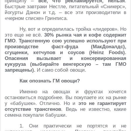
принципу –
всё, что рекламируется, нельзя
.
Быстрые завтраки Нестле, питательный «Сникерс»,
йогурты Данон и т.д. – все эти производители в
«черном списке» Гринписа.
Ну, вот и определилась тройка «лидеров». Но
это еще не всё.
30% рынка чая и кофе содержит
ГМО
.
Трансгенную сою успешно используют при
производстве фаст-фуда (МакДоналдс),
сгущенки, кетчупов и соусов (Heinz Foods).
Опасения вызывает и консервированная
кукуруза (выбирайте венгерскую – там ГМО
запрещены).
И само собой овощи.
Как опознать ГМ овощи?
Именно на овощах и фруктах хочется
остановиться подробнее. Вы покупаете их на рынке
у «бабушек». Отлично. Но и
это не гарантирует
отсутствие трансгенов
. Ведь не известно, какие
семена покупали бабушки.
1. Они практически не портятся и не