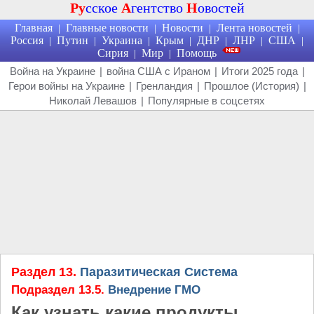
Ру
сское
А
гентство
Н
овостей
Главная
Главные новости
Новости
Лента новостей
|
|
|
|
Россия
Путин
Украина
Крым
ДНР
ЛНР
США
|
|
|
|
|
|
|
Сирия
Мир
Помощь
|
|
Война на Украине
|
война США с Ираном
|
Итоги 2025 года
|
Герои войны на Украине
|
Гренландия
|
Прошлое (История)
|
Николай Левашов
|
Популярные в соцсетях
Раздел 13.
Паразитическая Система
Подраздел 13.5.
Внедрение ГМО
Как узнать какие продукты