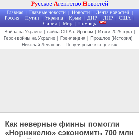
Ру
сское
А
гентство
Н
овостей
Главная
Главные новости
Новости
Лента новостей
|
|
|
|
Россия
Путин
Украина
Крым
ДНР
ЛНР
США
|
|
|
|
|
|
|
Сирия
Мир
Помощь
|
|
Война на Украине
|
война США с Ираном
|
Итоги 2025 года
|
Герои войны на Украине
|
Гренландия
|
Прошлое (История)
|
Николай Левашов
|
Популярные в соцсетях
Как неверные финны помогли
«Норникелю» сэкономить 700 млн