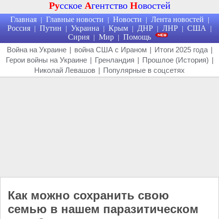
Ру
сское
А
гентство
Н
овостей
Главная
Главные новости
Новости
Лента новостей
|
|
|
|
Россия
Путин
Украина
Крым
ДНР
ЛНР
США
|
|
|
|
|
|
|
Сирия
Мир
Помощь
|
|
Война на Украине
|
война США с Ираном
|
Итоги 2025 года
|
Герои войны на Украине
|
Гренландия
|
Прошлое (История)
|
Николай Левашов
|
Популярные в соцсетях
Как можно сохранить свою
семью в нашем паразитическом