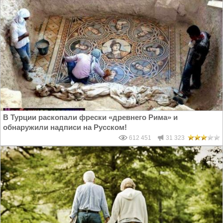
В Турции раскопали фрески «древнего Рима» и
обнаружили надписи на Русском!
612 451
31 323