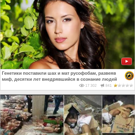
Генетики поставили шах и мат русофобам, развеяв
миф, десятки лет внедрявшийся в сознание людей
17 302
841