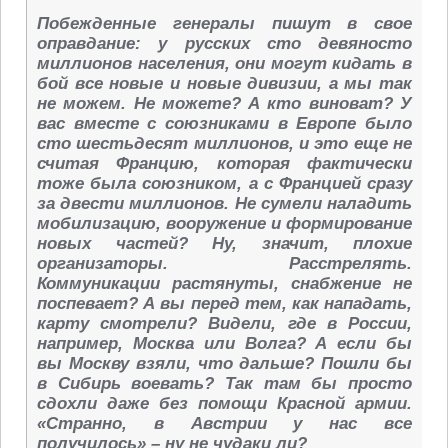
Побежденные генералы пишут в свое
оправдание: у русских сто девяносто
миллионов населения, они могут кидать в
бой все новые и новые дивизии, а мы так
не можем. Не можете? А кто виноват? У
вас вместе с союзниками в Европе было
сто шестьдесят миллионов, и это еще не
считая Францию, которая фактически
тоже была союзником, а с Францией сразу
за двести миллионов. Не сумели наладить
мобилизацию, вооружение и формирование
новых частей? Ну, значит, плохие
организаторы. Расстрелять.
Коммуникации растянуты, снабжение не
поспевает? А вы перед тем, как нападать,
карту смотрели? Видели, где в России,
например, Москва или Волга? А если бы
вы Москву взяли, что дальше? Пошли бы
в Сибирь воевать? Так там бы просто
сдохли даже без помощи Красной армии.
«Странно, в Австрии у нас все
получилось» – ну не чудаки ли?