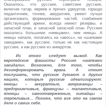
Оказалось, что русские, советские русские,
включая татар, евреев и прочих удмуртов, гораздо
педантичнее, точнее, аккуратнее, умеют лучше
организовать формирование частей, снабжение
действующей армии, всегда имеют резервы, и
запасной план, и запасной запасной план. Русские
оказались большими «немцами», чем немцы. А
немцы напали, полагаясь на «авось», на «шапками
закидаем», как русские, только не как настоящие
русские, а как русские из анекдотов.
Из этого следует вывод. Как
европейские фашисты Россию «шапками
закидали». Возможно, для того, чтобы
дезинформировать врага. А стоит
послушать, что русские думают о других
нациях, которые русские идеализируют:
немцы – аккуратные, американцы –
предприимчивые, французы – талантливые,
японцы – самоотверженные, китайцы –
терпеливые… Похоже, что все это на самом
деле о самих себе.