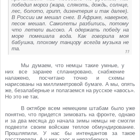
победил мороз (жара, слякоть, дождь, солнце,
лес, болото, грипп, дизентерия и так далее).
В России им мешал снег. В Африке, наверное,
песок мешал. Самолеты разбились, потому
что летели высоко. А одержать победу на
море помешала вода. Как говорила моя
бабушка, плохому танцору всегда музыка не
та.
Мы думаем, что немцы такие умные, у
них все заранее спланировано, снабжение
налажено, посчитано точно и схемы
нарисованы на миллиметровой бумаге. А мы, опять
же, безалаберные и полагаемся на русское «авось».
Но это не так.
В октябре всем немецким штабам было уже
понятно, что придется зимовать на фронте, однако
и за два месяца до начала зимы немцы не смогли
подвезти своим войскам теплое обмундирование.
Прошляпили. У нас бы интендантов за такое
расстреляли. А у них хаос и неразбериха.