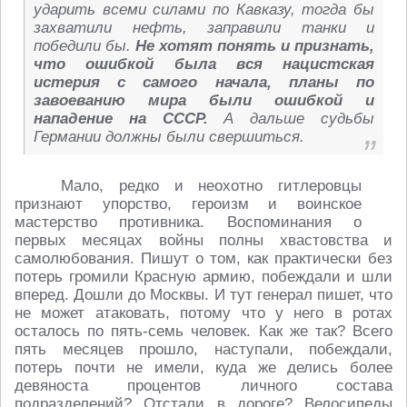
ударить всеми силами по Кавказу, тогда бы
захватили нефть, заправили танки и
победили бы.
Не хотят понять и признать,
что ошибкой была вся нацистская
истерия с самого начала, планы по
завоеванию мира были ошибкой и
нападение на СССР.
А дальше судьбы
Германии должны были свершиться.
Мало, редко и неохотно гитлеровцы
признают упорство, героизм и воинское
мастерство противника. Воспоминания о
первых месяцах войны полны хвастовства и
самолюбования. Пишут о том, как практически без
потерь громили Красную армию, побеждали и шли
вперед. Дошли до Москвы. И тут генерал пишет, что
не может атаковать, потому что у него в ротах
осталось по пять-семь человек. Как же так? Всего
пять месяцев прошло, наступали, побеждали,
потерь почти не имели, куда же делись более
девяноста процентов личного состава
подразделений? Отстали в дороге? Велосипеды