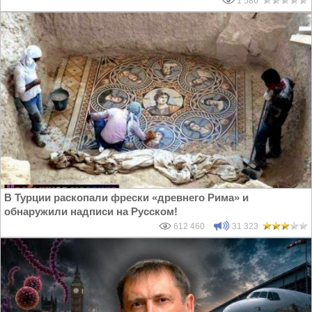
1 586
В Турции раскопали фрески «древнего Рима» и
обнаружили надписи на Русском!
612 460
31 323