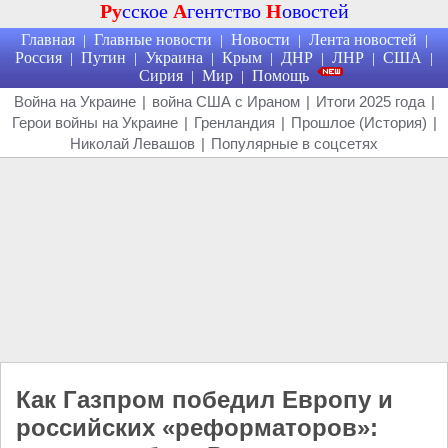
Ру
сское
А
гентство
Н
овостей
Главная
Главные новости
Новости
Лента новостей
|
|
|
|
Россия
Путин
Украина
Крым
ДНР
ЛНР
США
|
|
|
|
|
|
|
Сирия
Мир
Помощь
|
|
Война на Украине
|
война США с Ираном
|
Итоги 2025 года
|
Герои войны на Украине
|
Гренландия
|
Прошлое (История)
|
Николай Левашов
|
Популярные в соцсетях
Как Газпром победил Европу и
российских «реформаторов»: