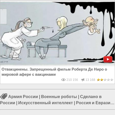
Отвакцинены. Запрещенный фильм Роберта Де Ниро о
мировой афере с вакцинами
210 156
13 168
Армия России
|
Военные роботы
|
Сделано в
России
|
Искусственный интеллект
|
Россия и Евразия
|
БПЛА
|
Россия и Запад