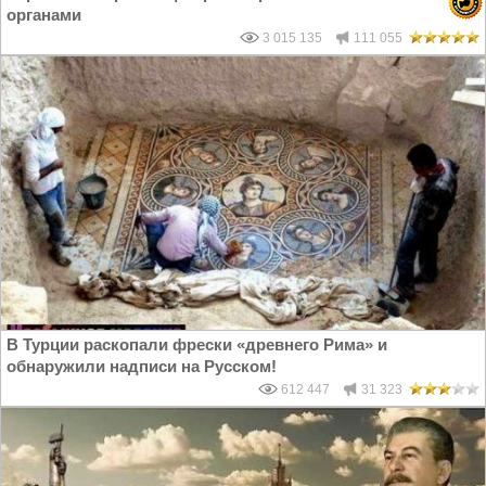
органами
3 015 135
111 055
В Турции раскопали фрески «древнего Рима» и
обнаружили надписи на Русском!
612 447
31 323