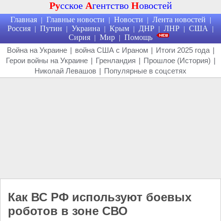
Ру
сское
А
гентство
Н
овостей
Главная
Главные новости
Новости
Лента новостей
|
|
|
|
Россия
Путин
Украина
Крым
ДНР
ЛНР
США
|
|
|
|
|
|
|
Сирия
Мир
Помощь
|
|
Война на Украине
|
война США с Ираном
|
Итоги 2025 года
|
Герои войны на Украине
|
Гренландия
|
Прошлое (История)
|
Николай Левашов
|
Популярные в соцсетях
Как ВС РФ используют боевых
роботов в зоне СВО