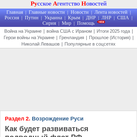
Ру
сское
А
гентство
Н
овостей
Главная
Главные новости
Новости
Лента новостей
|
|
|
|
Россия
Путин
Украина
Крым
ДНР
ЛНР
США
|
|
|
|
|
|
|
Сирия
Мир
Помощь
|
|
Война на Украине
|
война США с Ираном
|
Итоги 2025 года
|
Герои войны на Украине
|
Гренландия
|
Прошлое (История)
|
Николай Левашов
|
Популярные в соцсетях
Раздел 2.
Возрождение Руси
Как будет развиваться