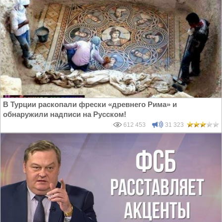
В Турции раскопали фрески «древнего Рима» и
обнаружили надписи на Русском!
612 453
31 323