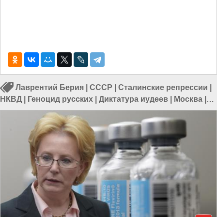
Лаврентий Берия
|
СССР
|
Сталинские репрессии
|
НКВД
|
Геноцид русских
|
Диктатура иудеев
|
Москва
|
Россия