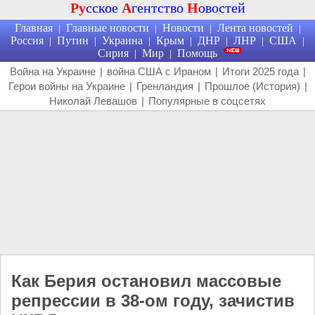
Ру
сское
А
гентство
Н
овостей
Главная
Главные новости
Новости
Лента новостей
|
|
|
|
Россия
Путин
Украина
Крым
ДНР
ЛНР
США
|
|
|
|
|
|
|
Сирия
Мир
Помощь
|
|
Война на Украине
|
война США с Ираном
|
Итоги 2025 года
|
Герои войны на Украине
|
Гренландия
|
Прошлое (История)
|
Николай Левашов
|
Популярные в соцсетях
Как Берия остановил массовые
репрессии в 38-ом году, зачистив