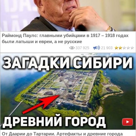
Раймонд Паулс: главными убийцами в 1917 – 1918 годах
были латыши и евреи, а не русские
337 925
21 903
От Даарии до Тартарии. Артефакты и древние города