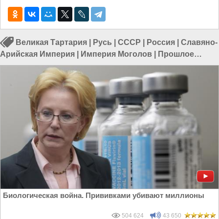
Великая Тартария
|
Русь
|
СССР
|
Россия
|
Славяно-
Арийская Империя
|
Империя Моголов
|
Прошлое
Земли
|
Запретная археология
Биологическая война. Прививками убивают миллионы
504 624
43 650