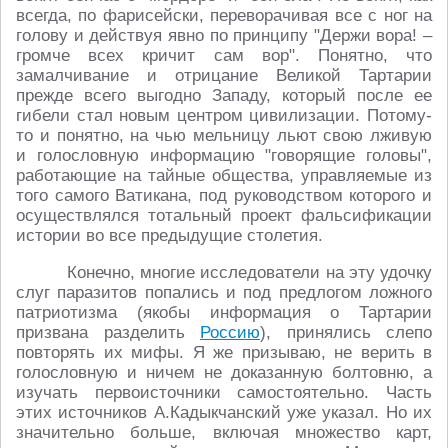
всегда, по фарисейски, переворачивая все с ног на
голову и действуя явно по принципу "Держи вора! –
громче всех кричит сам вор". Понятно, что
замалчивание и отрицание Великой Тартарии
прежде всего выгодно Западу, который после ее
гибели стал новым центром цивилизации. Потому-
то и понятно, на чью мельницу льют свою лживую
и голословную информацию "говорящие головы",
работающие на тайные общества, управляемые из
того самого Ватикана, под руководством которого и
осуществлялся тотальный проект фальсификации
истории во все предыдущие столетия.
Конечно, многие исследователи на эту удочку
слуг паразитов попались и под предлогом ложного
патриотизма (якобы информация о Тартарии
призвана разделить
Россию
), принялись слепо
повторять их мифы. Я же призываю, не верить в
голословную и ничем не доказанную болтовню, а
изучать первоисточники самостоятельно. Часть
этих источников А.Кадыкчанский уже указал. Но их
значительно больше, включая множество карт,