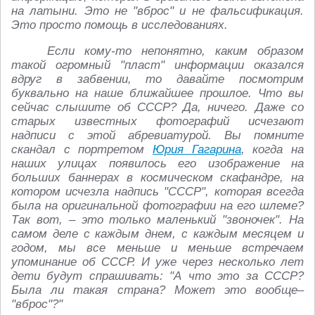
на латыни. Это не "вброс" и не фальсификация.
Это просто помощь в исследованиях.
Если кому-то непонятно, каким образом
такой огромный "пласт" информации оказался
вдруг в забвении, то давайте посмотрим
буквально на наше ближайшее прошлое. Что вы
сейчас слышите об СССР? Да, ничего. Даже со
старых известных фотографий исчезают
надписи с этой абревиатурой. Вы помните
скандал с портретом
Юрия Гагарина
, когда на
наших улицах появилось его изображение на
больших баннерах в космическом скафандре, на
котором исчезла надпись "СССР", которая всегда
была на оригинальной фотографии на его шлеме?
Так вот, – это только маленький "звоночек". На
самом деле с каждым днем, с каждым месяцем и
годом, мы все меньше и меньше встречаем
упоминание об СССР. И уже через несколько лет
дети будут спрашивать: "А что это за СССР?
Была ли такая страна? Может это вообще–
"вброс"?"