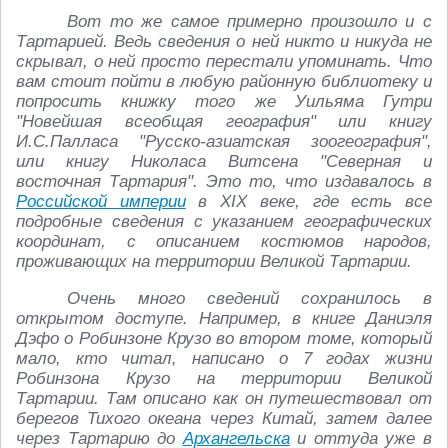
Вот то же самое примерно произошло и с
Тартарией. Ведь сведения о ней никто и никуда не
скрывал, о ней просто перестали упоминать. Что
вам стоит пойти в любую районную библиотеку и
попросить книжку того же Уильяма Гутри
"Новейшая всеобщая география" или книгу
И.С.Палласа "Русско-азиатская зоогеография",
или книгу Николаса Витсена "Северная и
восточная Тартария". Это то, что издавалось в
Российской империи
в XIX веке, где есть все
подробные сведения с указанием географических
координат, с описанием костюмов народов,
проживающих на территории Великой Тартарии.
Очень много сведений сохранилось в
открытом доступе. Например, в книге Даниэля
Дэфо о Робинзоне Крузо во втором томе, который
мало, кто читал, написано о 7 годах жизни
Робинзона Крузо на территории Великой
Тартарии. Там описано как он путешествовал от
берегов Тихого океана через Китай, затем далее
через Тартарию до
Архангельска
и оттуда уже в