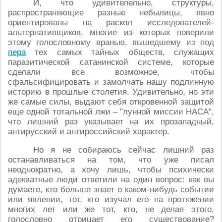
И, что удивителельно, структуры,
распространяющие разные небылицы, явно
ориентированы на раскол исследователей-
альтернативщиков, многие из которых поверили
этому голословному вранью, вышедшему из под
пера
тех самых тайных обществ, служащих
паразитической сатанинской системе, которые
сделали все возможное, чтобы
сфальсифицировать и замолчать нашу подлинную
историю в прошлые столетия. Удивительно, но эти
же самые силы, выдают себя откровенной защитой
еще одной тотальной лжи – "лунной миссии НАСА",
что лишний раз указывает на их прозападный,
антирусский и антироссийский характер.
Но я не собираюсь сейчас лишний раз
останавливаться на том, что уже писал
неоднократно, а хочу лишь, чтобы психически
адекватные люди ответили на один вопрос: как вы
думаете, кто больше знает о каком-нибудь событии
или явлении, тот, кто изучал его на протяжении
многих лет или же тот, кто, не делая этого,
голословно отрицает его существование?