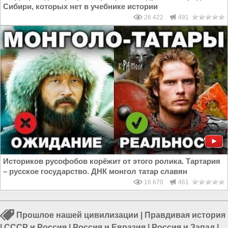
Сибири, которых нет в учебнике истории
26 422
491
Историков русофобов корёжит от этого ролика. Тартария
– русское государство. ДНК монгол татар славян
16 670
461
Прошлое нашей цивилизации
|
Правдивая история
|
СССР и Россия
|
Россия и Евразия
|
Россия и Запад
|