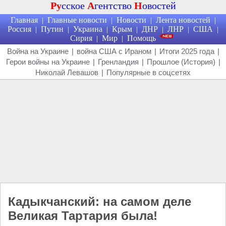
Ру
сское
А
гентство
Н
овостей
Главная
Главные новости
Новости
Лента новостей
|
|
|
|
Россия
Путин
Украина
Крым
ДНР
ЛНР
США
|
|
|
|
|
|
|
Сирия
Мир
Помощь
|
|
Война на Украине
|
война США с Ираном
|
Итоги 2025 года
|
Герои войны на Украине
|
Гренландия
|
Прошлое (История)
|
Николай Левашов
|
Популярные в соцсетях
Кадыкчанский: на самом деле
Великая Тартария была!