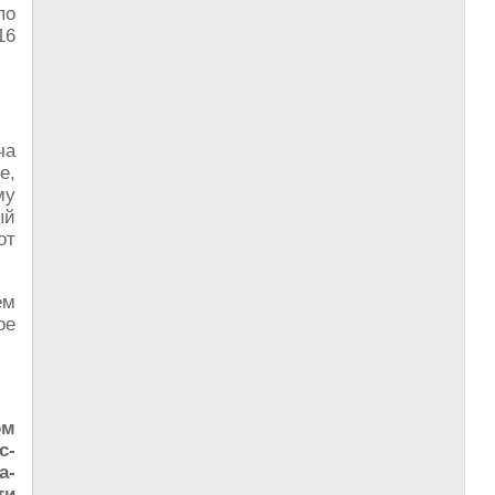
по
16
ча
е,
му
ый
от
ём
ое
ом
с-
а-
ти