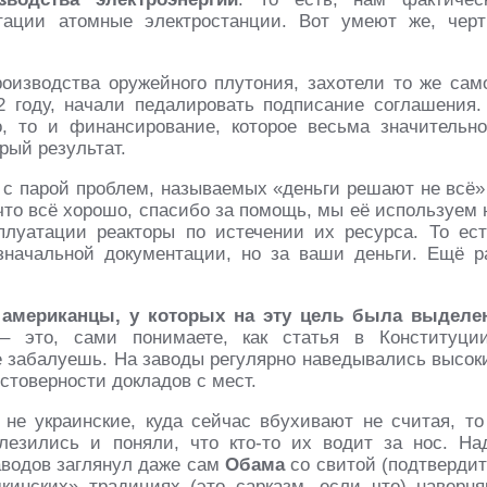
тации атомные электростанции. Вот умеют же, черт
оизводства оружейного плутония, захотели то же сам
92 году, начали педалировать подписание соглашения.
, то и финансирование, которое весьма значительно
рый результат.
 с парой проблем, называемых «деньги решают не всё»
что всё хорошо, спасибо за помощь, мы её используем 
луатации реакторы по истечении их ресурса. То ест
значальной документации, но за ваши деньги. Ещё р
 американцы, у которых на эту цель была выделе
 это, сами понимаете, как статья в Конституции
не забалуешь. На заводы регулярно наведывались высок
стоверности докладов с мест.
не украинские, куда сейчас вбухивают не считая, то
лезились и поняли, что кто-то их водит за нос. На
заводов заглянул даже сам
Обама
со свитой (подтвердит
мкинских» традициях (это сарказм, если что) наверня