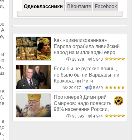
и,
Одноклассники
ВКонтакте
Facebook
ое
 А
е,
Как «цивилизованная»
Европа ограбила ливийский
народ на миллиарды евро
 и
28 978
5 843
на
ь,
Если бы не русские воины,
аз
не было бы ни Варшавы, ни
Кракова, ни Риги
20 077
5 689
на
),
Протоиерей Димитрий
ие
Смирнов: надо повесить
98% населения России,
чтобы восторжество
93 395
4 944
 в
до
ь,
ка