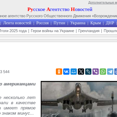
Дополнительные 
Ру
сское
А
гентство
Н
овостей
ое агентство Русского Общественного Движения «Возрождение
Лента новостей
Россия
Путин
Украина
Крым
ДНР
|
|
|
|
|
|
|
Итоги 2025 года
|
Герои войны на Украине
|
Гренландия
|
Прошло
3 544
о американцами
е несколько лет
вали в качестве
он имеет прямое
 знаком минус...