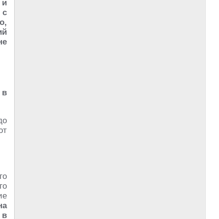
 и
 с
о,
ий
не
 в
до
от
го
го
ие
на
 в