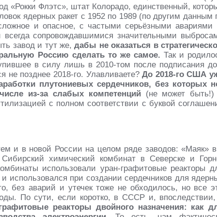
вод «Рокки Флэтс», штат Колорадо, единственный, котор
овок ядерных ракет с 1952 по 1989 (по другим данным 
сложное и опасное, с частыми серьёзными авариями 
ки всегда сопровождавшимися значительными выброса
ть завод и тут же,
дабы не оказаться в стратегическ
ральную Россию сделать то же самое.
Так и родило
тупившее в силу лишь в 2010-том после подписания до
я не позднее 2018-го. Улавливаете?
До 2018-го США у
работки плутониевых сердечников, без которых н
числе из-за слабых компетенций
(не может быть!)
утилизацией с полном соответствии с буквой соглашен
ем и в новой России на целом ряде заводов: «Маяк» в 
 Сибирский химический комбинат в Северске и Горн
комбинаты использовали уран-графитовые реакторы д
я и использовался при создании сердечников для ядерн
то, без аварий и утечек тоже не обходилось, но все э
ды. По сути, если коротко, в СССР и, впоследствии,
графитовые реакторы двойного назначения: как д
водства электроэнергии
. То есть, нам фактичес