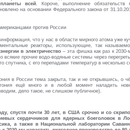
 планеты всей
. Короче, выполнение обязательств 
овлено на основании Федерального закона от 31.10.20
 информация, что у нас в области мирного атома уже ку
иментальные реакторы, использующие, так называемо
энергии в электричество
– эта фишка как раз к 2030-
ибо всякие прочие водо-водяные системы через перегрет
о спутника, с его перепадами температур в несколько с
ония в России тема закрыта, так и не открывшись, о ч
утония ещё много и в любой момент наладить нов
зводим, дело такое, не слишком публичное).
оду, спустя почти 30 лет, в США срочно и со скрип
ниевых сердечников для ядерных боеголовок в Ло
ика, а также в Национальной лаборатории Саванн
к 2030-му нарастить ежегодное производство до 80-