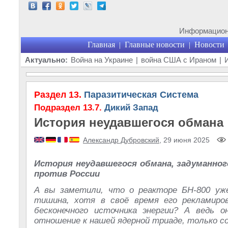
Информационн
Главная
Главные новости
Новости
|
|
Актуально:
Война на Украине
|
война США с Ираном
|
Раздел 13.
Паразитическая Система
Подраздел 13.7.
Дикий Запад
История неудавшегося обмана
Александр Дубровский
, 29 июня 2025
История неудавшегося обмана, задуманног
против России
А вы заметили, что о реакторе БН-800 уж
тишина, хотя в своё время его рекламиро
бесконечного источника энергии? А ведь 
отношение к нашей ядерной триаде, только со