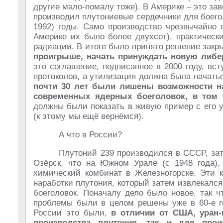
другие мало-помалу тоже). В Америке – это за
производил плутониевые сердечники для боегол
1992) годы. Само производство чрезвычайно 
Америке их было более двухсот), практичес
радиации. В итоге было принято решение закры
проигрыше, начать принуждать новую либе
это соглашение, подписанное в 2000 году, вс
протоколов, а утилизация должна была начатьс
почти 30 лет были лишены возможности на
современных ядерных боеголовок, в том 
должны были показать в живую пример с его 
(к этому мы ещё вернёмся).
А что в России?
Плутоний 239 производился в СССР, зат
Озёрск, что на Южном Урале (с 1948 года),
химический комбинат в Железногорске. Эти 
наработки плутония, который затем извлекалс
боеголовок. Поначалу дело было новое, так ч
проблемы были в целом решены уже в 60-е го
России это были,
в отличии от США, уран-
производства плутония, так и для произ