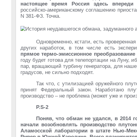
настоящее время Россия здесь впереди
российско-американскому соглашению приостан
N 381-ФЗ. Точка.
Одновременно, кстати, есть проверенная
других наработок, в том числе есть экспер
прямое термо-эмиссионное преобразование 
году будет готова для телепортации на Луну, 
пар, вращающий турбину генератора, для нашег
градусов, не сильно подходят.
Так что, с утилизацией оружейного плут
принят Федеральный закон. Наработано пл
производство – не проблема (может уже и прои
P.S-2
Поняв, что обман не удался, в 2014 г
начали возобновлять производство плуто
Аламосской лаборатории в штате Нью-Мекс
Ривер в Южной Каролине. Всего планируется 