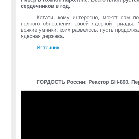
сердечников в год.
Кстати, кому интересно, может сам п
полного обновления своей ядерной триады. М
всякие умники, коих развелось, пусть продолжа
ядерная держава.
Источник
ГОРДОСТЬ России: Реактор БН-800. Пе