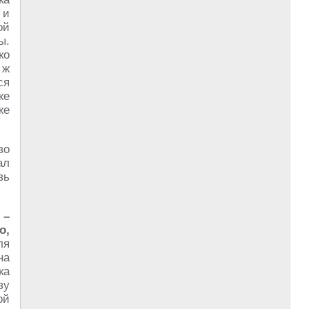
 и
ой
ы.
ко
 ж
ся
же
же
во
ал
вь
 –
о,
ля
на
ка
ву
ой