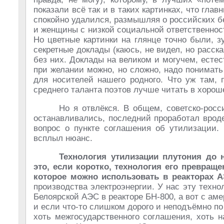
показали всё так и в таких картинках, что гла
спокойно удалился, размышляя о российских б
и женщины с низкой социальной ответственност
Но цветные картинки на глянце точно были, з
секретные доклады (каюсь, не видел, но расск
без них. Доклады на великом и могучем, естес
при желании можно, но сложно, надо понимат
для носителей нашего родного. Что уж там, 
среднего таланта поэтов лучше читать в хорош
Но я отвлёкся. В общем, советско-росс
останавливались, последний проработал вроде
вопрос о пункте соглашения об утилизации. 
всплыл нюанс.
Технология утилизации плутония до н
это, если коротко, технология его превраще
которое можно использовать в реакторах 
производства электроэнергии. У нас эту технол
Белоярской АЭС в реакторе БН-800, а вот с аме
и если что-то слишком дорого и неподъёмно по
хоть межгосударственного соглашения, хоть н