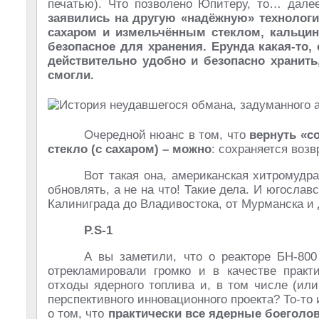
печатью). Что позволено Юпитеру, то… далее
заявились на другую «надёжную» технологи
сахаром и измельчённым стеклом, кальцин
безопасное для хранения. Ерунда какая-то,
действительно удобно и безопасно хранить,
смогли.
Очередной нюанс в том, что
вернуть «с
стекло (с сахаром) – можно
: сохраняется воз
Вот такая она, американская хитромудра
обновлять, а не на что! Такие дела. И югосла
Калиниграда до Владивостока, от Мурманска и д
P.S-1
А вы заметили, что о реакторе БН-800
отрекламировали громко и в качестве практи
отходы ядерного топлива и, в том числе (ил
перспективного инновационного проекта? То-то 
о том, что
практически все ядерные боеголов