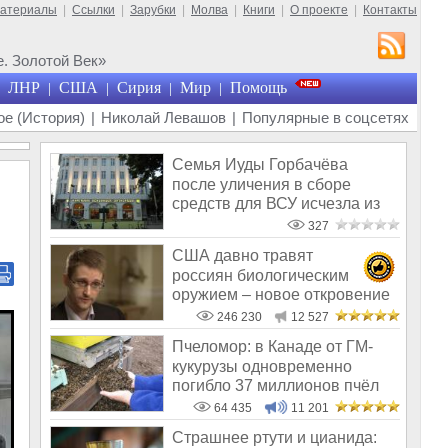
материалы
|
Ссылки
|
Зарубки
|
Молва
|
Книги
|
О проекте
|
Контакты
. Золотой Век»
ЛНР
США
Сирия
Мир
Помощь
|
|
|
|
е (История)
|
Николай Левашов
|
Популярные в соцсетях
Семья Иуды Горбачёва
после уличения в сборе
средств для ВСУ исчезла из
общего поля
327
США давно травят
россиян биологическим
оружием – новое откровение
Эдварда Сноудена
246 230
12 527
Пчеломор: в Канаде от ГМ-
кукурузы одновременно
погибло 37 миллионов пчёл
64 435
11 201
Страшнее ртути и цианида: