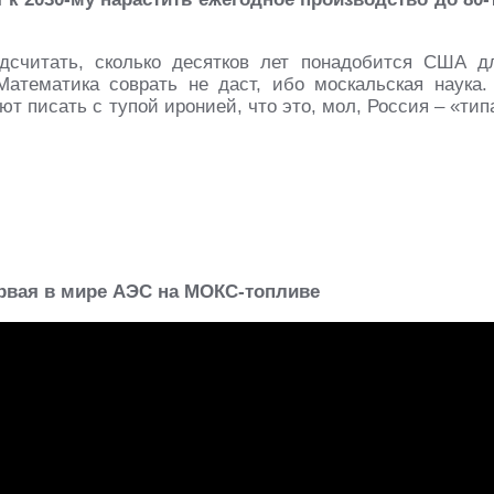
одсчитать, сколько десятков лет понадобится США д
атематика соврать не даст, ибо москальская наука.
ют писать с тупой иронией, что это, мол, Россия – «тип
рвая в мире АЭС на МОКС-топливе