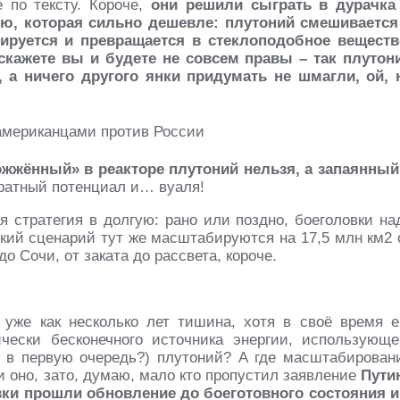
 по тексту. Короче,
они решили сыграть в дурачка
ю, которая сильно дешевле: плутоний смешивается
ируется и превращается в стеклоподобное веществ
 скажете вы и будете не совсем правы – так плутон
 а ничего другого янки придумать не шмагли, ой, 
ожжённый» в реакторе плутоний нельзя, а запаянный
вратный потенциал и… вуаля!
я стратегия в долгую: рано или поздно, боеголовки на
вский сценарий тут же масштабируются на 17,5 млн км2 
о Сочи, от заката до рассвета, короче.
 уже как несколько лет тишина, хотя в своё время е
чески бесконечного источника энергии, использующе
и в первую очередь?) плутоний? А где масштабирован
и оно, зато, думаю, мало кто пропустил заявление
Пути
ки прошли обновление до боеготовного состояния и