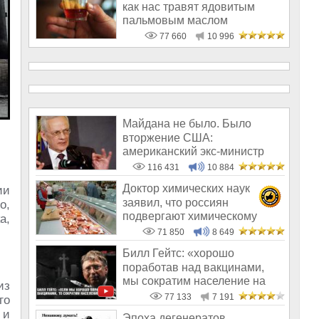
как нас травят ядовитым
пальмовым маслом
77 660
10 996
Майдана не было. Было
вторжение США:
американский экс-министр
написал открытое пись
116 431
10 884
Доктор химических наук
ии
заявил, что россиян
о,
подвергают химическому
а,
геноциду
71 850
8 649
Билл Гейтс: «хорошо
поработав над вакцинами,
мы сократим население на
из
10-15%»
77 133
7 191
го
 и
Эпоха дегенератов,