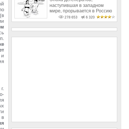
ый
наступившая в западном
по
мире, прорывается в Россию
(в
278 653
6 320
ми
ом
сь
п.
же
ет
 и
ия
г.
о-
ля
ых
ти
 в
ля
ки