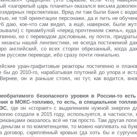
вный «загорелый царь планеты» оказался весьма доволен
езядерных перспективах. Вряд ли там были баня с водк
ью, не той ориентации персонажи, да и пить не обучен
уб даю, кое-что сам видел, а ещё, наверное, были жут
азывали) с преамбулой «перед прочтением сжечь», куда
твенно, но с переводом дословным, ну почти, придрать
ь нюансы нашей лингвистики, не всегда постижимой да
про английский, со всех сторон обрезанный, когда да
ем русском переводе, ибо сразу почти гениально.
ийские уран-графитовые реакторы постепенно и плано
 бы до 2010-го, нарабатывая плутоний до упора и вст
Вернее, он и раньше стоял, но тут, как водится, вно
еобратимого безопасного уровня в России-то есть
ния в МОКС-топливо, то есть, в специальное топлив
АЭС
, где он «сгорает» с выделением нужной энергии д
огию создали в 2015 году, используется, в частности, 
риканцами оказалось всё не так просто. Там другая логи
 деньгам и по компетенциям, то можно наплевать на бук
а договор, скреплённый кровью (да хоть бы и сургучн