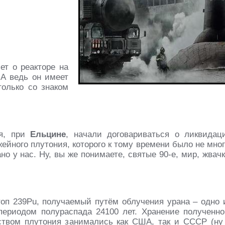
ет о реакторе на
А ведь он имеет
олько со знаком
ия, при
Ельцине
, начали договариваться о ликвидац
ейного плутония, которого к тому времени было не мног
но у нас. Ну, вы же понимаете, святые 90-е, мир, жвачк
оп 239Pu, получаемый путём облучения урана – одно 
ериодом полураспада 24100 лет. Хранение полученно
ством плутония занимались как США, так и СССР (ну