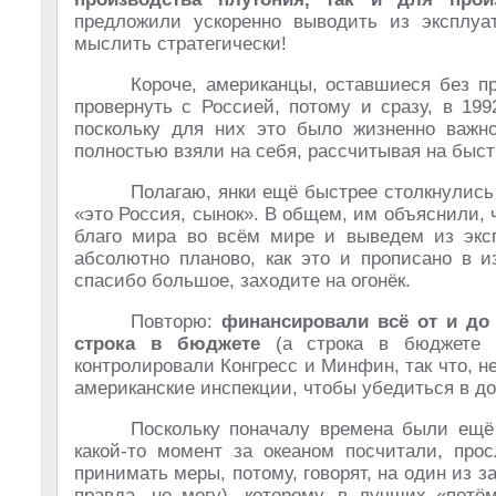
предложили ускоренно выводить из эксплуа
мыслить стратегически!
Короче, американцы, оставшиеся без пр
провернуть с Россией, потому и сразу, в 19
поскольку для них это было жизненно важно
полностью взяли на себя, рассчитывая на быст
Полагаю, янки ещё быстрее столкнулись
«это Россия, сынок». В общем, им объяснили, 
благо мира во всём мире и выведем из эксп
абсолютно планово, как это и прописано в и
спасибо большое, заходите на огонёк.
Повторю:
финансировали всё от и до
строка в бюджете
(а строка в бюджете –
контролировали Конгресс и Минфин, так что, 
американские инспекции, чтобы убедиться в до
Поскольку поначалу времена были ещё 
какой-то момент за океаном посчитали, прос
принимать меры, потому, говорят, на один из 
правда, не могу), которому, в лучших «потё