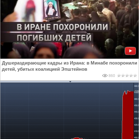
Душераздирающие кадры из Ирана: в Минабе похоронили
детей, убитых коалицией Эпштейнов
860