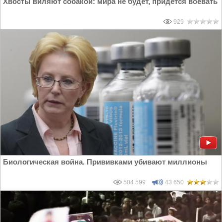
Хвосты виляют собакой: мира не будет, придется воевать
929
Биологическая война. Прививками убивают миллионы
504 599
43 650