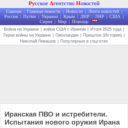
Ру
сское
А
гентство
Н
овостей
Главная
Главные новости
Новости
Лента новостей
|
|
|
|
Россия
Путин
Украина
Крым
ДНР
ЛНР
США
|
|
|
|
|
|
|
Сирия
Мир
Помощь
|
|
Война на Украине
|
война США с Ираном
|
Итоги 2025 года
|
Герои войны на Украине
|
Гренландия
|
Прошлое (История)
|
Николай Левашов
|
Популярные в соцсетях
Иранская ПВО и истребители.
Испытания нового оружия Ирана