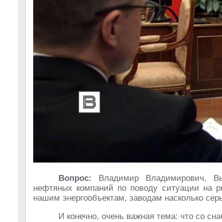
Вопрос:
Владимир Владимирович, В
нефтяных компаний по поводу ситуации на р
нашим энергообъектам, заводам насколько сер
И конечно, очень важная тема: что со с