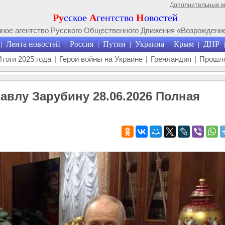
Дополнительные 
Ру
сское
А
гентство
Н
овостей
ое агентство Русского Общественного Движения «Возрождение
Лента новостей
Россия
Путин
Украина
Крым
ДНР
|
|
|
|
|
|
|
Итоги 2025 года
|
Герои войны на Украине
|
Гренландия
|
Прошло
влу Зарубину 28.06.2026 Полная