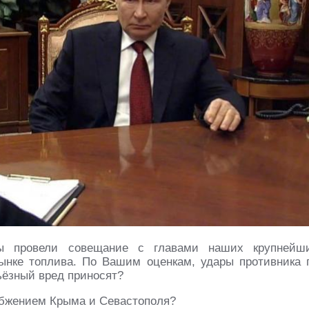
ы провели совещание с главами наших крупнейш
ынке топлива. По Вашим оценкам, удары противника 
ьёзный вред приносят?
набжением Крыма и Севастополя?