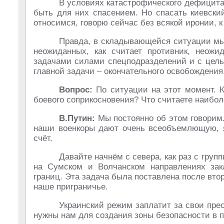
В условиях катастрофического дефицита 
быть для них спасением. Но спасать киевски
относимся, говорю сейчас без всякой иронии, к
Правда, в складывающейся ситуации мы
неожиданных, как считает противник, неож
задачами силами спецподразделений и с цель
главной задачи – окончательного освобождения
Вопрос:
По ситуации на этот момент. 
боевого соприкосновения? Что считаете наибо
В.Путин:
Мы постоянно об этом говорим.
наши военкоры дают очень всеобъемлющую, я
счёт.
Давайте начнём с севера, как раз с груп
на Сумском и Волчанском направлениях зак
границ. Эта задача была поставлена после вт
наше приграничье.
Украинский режим заплатит за свои пре
нужны нам для создания зоны безопасности в п