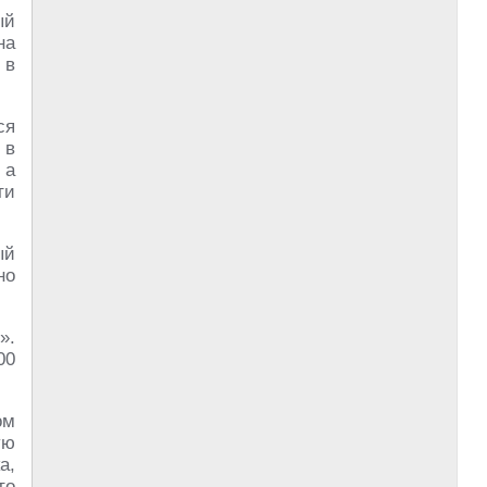
ый
на
 в
ся
 в
 а
ти
ый
но
».
00
ом
ую
а,
то