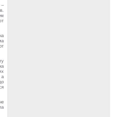
 –
в.
ем
ют
на
ма
от
гу
ка
их
 а
до
ся
не
ла