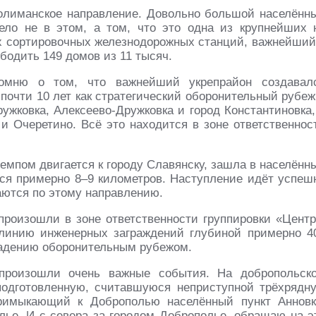
нолиманское направление. Довольно большой населённ
ело не в этом, а том, что это одна из крупнейших 
х сортировочных железнодорожных станций, важнейший
бодить 149 домов из 11 тысяч.
омню о том, что важнейший укрепрайон создавал
очти 10 лет как стратегический оборонительный рубеж
ужковка, Алексеево-Дружковка и город Константиновка,
 и Очеретино. Всё это находится в зоне ответственнос
емпом двигается к городу Славянску, зашла в населённ
тся примерно 8–9 километров. Наступление идёт успеш
аются по этому направлению.
роизошли в зоне ответственности группировки «Центр
линию инженерных заграждений глубиной примерно 4
владению оборонительным рубежом.
произошли очень важные события. На добропольск
одготовленную, считавшуюся неприступной трёхрядн
римыкающий к Доброполью населённый пункт Анновк
лье. И с севера за городом Доброполье, обращаю на э