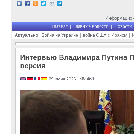
Информационн
Главная
Главные новости
Новости
|
|
Актуально:
Война на Украине
|
война США с Ираном
|
Интервью Владимира Путина Па
версия
469
29 июня 2026