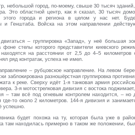
тр, небольшой город, по-моему, свыше 30 тысяч зданий,
ра. Это областной центр, как я сказал, 30 тысяч домо
и этого города и региона в целом у нас нет. Буд
ы и Генштаба. Войска на этом направлении действу
двигаться – группировка «Запад», у неё большая зо
на фоне стелы которого представители киевского режи
находятся на расстоянии от 2,5 до 4–5 километров 
ял ряд контратак, успеха не имел.
правление – рубцовское направление. На левом бере
ски заблокирована разношёрстная группировка противни
жата к реке. Сверху идёт 1-я танковая армия российск
ера. 3-я мотострелковая дивизия с востока поджимает,
ия – там всё под огневым контролем находится, – но 
я где-то около 2 километров. 144-я дивизия и занимает
ё успешно.
ивника будет похожа на ту, которая была уже в райо
вка там находилась примерно в таком же положении, бы