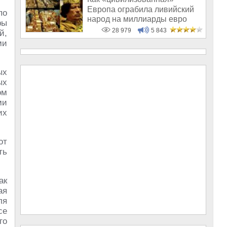
Европа ограбила ливийский
по
народ на миллиарды евро
ры
28 979
5 843
й,
ми
ых
ых
ом
ми
их
от
ть
ак
ая
ля
се
го