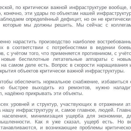
ческой, по критически важной инфраструктуре вообще, 
о, конечно, эти удары по объектам нашей инфраструкту
наблюдаем определённый дефицит, но он не критически
ч, которые мы должны решить. Мы сейчас с коллега
енно нарастить производство наиболее востребованн
их в соответствии с потребностями в ведении боев
, с учётом того, что применяется противником, с учёт
 новые беспилотные летательные аппараты с новы
 на самом деле есть. Вопрос в скорости наращивания 
икрытия объектов критически важной инфраструктуры.
 чтобы обеспечить нормальное снабжение, избавиться 
жно быстрее выходить из ремонтов, нужно налади
л, надёжно прикрывать эти объекты.
сех уровней и структур, участвующих в отражении ат
а нашу инфраструктуру и, самое главное, людей. Главн
о населения, минимизация ущерба для экономики, д
мышленности. Как я уже сказал, ущерб есть. Но в
танавливаются, и возникающие проблемы критическо