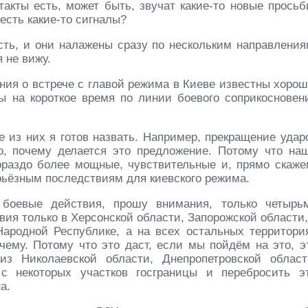
такты есть, может быть, звучат какие-то новые просьб
есть какие-то сигналы?
есть, и они налажены сразу по нескольким направления
 не вижу.
ния о встрече с главой режима в Киеве известны хорош
ы на короткое время по линии боевого соприкосновен
е из них я готов назвать. Например, прекращение удар
о, почему делается это предложение. Потому что на
ораздо более мощные, чувствительные и, прямо скаже
рьёзным последствиям для киевского режима.
боевые действия, прошу внимания, только четырь
вия только в Херсонской области, Запорожской области,
ародной Республике, а на всех остальных территори
чему. Потому что это даст, если мы пойдём на это, э
з Николаевской области, Днепропетровской област
с некоторых участков госграницы и перебросить э
а.