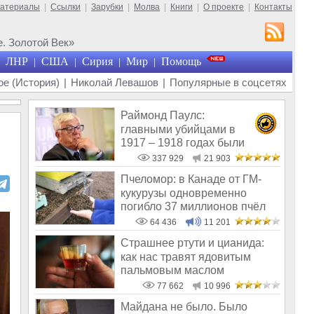
материалы
|
Ссылки
|
Зарубки
|
Молва
|
Книги
|
О проекте
|
Контакты
. Золотой Век»
ЛНР
США
Сирия
Мир
Помощь
|
|
|
|
е (История)
|
Николай Левашов
|
Популярные в соцсетях
Раймонд Паулс:
главными убийцами в
1917 – 1918 годах были
латыши и евреи, а не русс
337 929
21 903
Пчеломор: в Канаде от ГМ-
кукурузы одновременно
погибло 37 миллионов пчёл
64 436
11 201
Страшнее ртути и цианида:
как нас травят ядовитым
пальмовым маслом
77 662
10 996
Майдана не было. Было