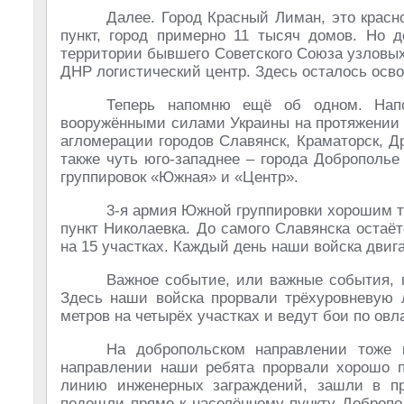
Далее. Город Красный Лиман, это крас
пункт, город примерно 11 тысяч домов. Но д
территории бывшего Советского Союза узловы
ДНР логистический центр. Здесь осталось осво
Теперь напомню ещё об одном. Нап
вооружёнными силами Украины на протяжении п
агломерации городов Славянск, Краматорск, Др
также чуть юго-западнее – города Доброполье
группировок «Южная» и «Центр».
3-я армия Южной группировки хорошим т
пункт Николаевка. До самого Славянска остаё
на 15 участках. Каждый день наши войска двиг
Важное событие, или важные события, п
Здесь наши войска прорвали трёхуровневую 
метров на четырёх участках и ведут бои по о
На добропольском направлении тоже 
направлении наши ребята прорвали хорошо п
линию инженерных заграждений, зашли в п
подошли прямо к населённому пункту Добропо