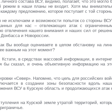
личного состава ВСУ, видимо, полагает, что это могло 
й режим в наши планы не входит. Хотя мы вниматель
 каждому предложению, которое поступает с той стороны
 не исключаем и возможности попыток со стороны ВСУ
иданных для нас – отвлекающих атак с ограниченны
ю отвлечения нашего внимания и наших сил от решен
 Донбасса и Новороссии.
Как Вы вообще оцениваете в целом обстановку на лин
лее важным на этот момент?
 Кстати, в средствах массовой информации, в интерне
 бы сказал, и очень объективную информацию на эт
пировки «Север». Напомню, что цель для российских вой
лючается в создании зоны безопасности вдоль наш
оржения ВСУ в Курскую область и продолжающихся атак 
ступления на Курской земле утратой территорий, котор
риграничье.