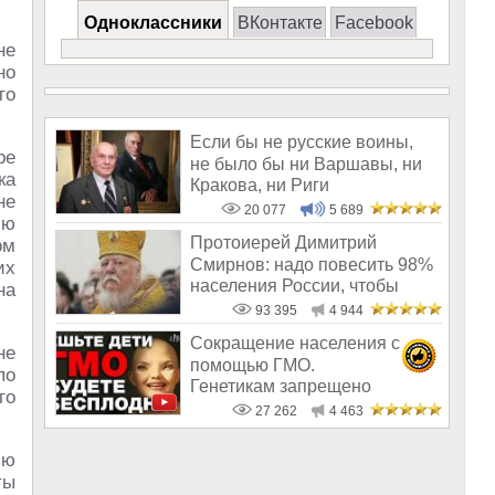
Одноклассники
ВКонтакте
Facebook
не
но
то
Если бы не русские воины,
ре
не было бы ни Варшавы, ни
ка
Кракова, ни Риги
не
20 077
5 689
ью
Протоиерей Димитрий
ом
Смирнов: надо повесить 98%
их
населения России, чтобы
на
восторжество
93 395
4 944
Сокращение населения с
не
помощью ГМО.
по
Генетикам запрещено
го
говорить правду о трансгенн
27 262
4 463
ью
ты