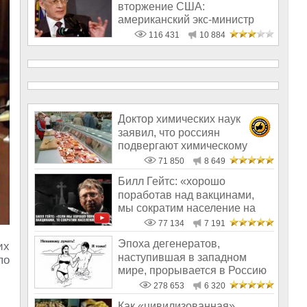
вторжение США:
американский экс-министр
написал открытое пись
116 431
10 884
Доктор химических наук
заявил, что россиян
подвергают химическому
геноциду
71 850
8 649
Билл Гейтс: «хорошо
поработав над вакцинами,
мы сократим население на
10-15%»
77 134
7 191
Эпоха дегенератов,
их
наступившая в западном
по
мире, прорывается в Россию
278 653
6 320
Как «цивилизованная»