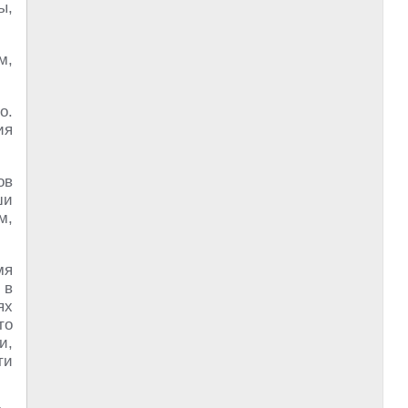
ы,
м,
о.
ия
ов
ши
м,
мя
 в
ях
то
и,
ти