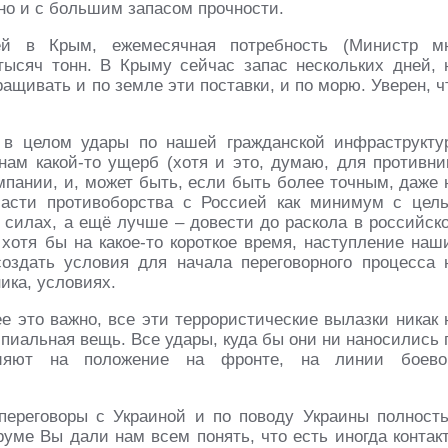
ьно и с большим запасом прочности.
лей в Крым, ежемесячная потребность (Министр м
тысяч тонн. В Крыму сейчас запас нескольких дней, 
ащивать и по земле эти поставки, и по морю. Уверен, ч
о в целом удары по нашей гражданской инфраструкту
 нам какой-то ущерб (хотя и это, думаю, для противни
мпании, и, может быть, если быть более точным, даже 
части противоборства с Россией как минимум с цел
х силах, а ещё лучше – довести до раскола в российск
хотя бы на какое-то короткое время, наступление наш
оздать условия для начала переговорного процесса 
ика, условиях.
е это важно, все эти террористические вылазки никак 
пиальная вещь. Все удары, куда бы они ни наносились 
ияют на положение на фронте, на линии боево
переговоры с Украиной и по поводу Украины полност
уме Вы дали нам всем понять, что есть иногда контак