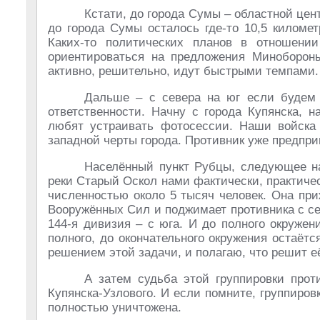
Кстати, до города Сумы – областной цен
до города Сумы осталось где-то 10,5 километ
Каких-то политических планов в отношени
ориентироваться на предложения Миноборон
активно, решительно, идут быстрыми темпами.
Дальше – с севера на юг если будем 
ответственности. Начну с города Купянска, 
любят устраивать фотосессии. Наши войска 
западной черты города. Противник уже предприн
Населённый пункт Рубцы, следующее на
реки Старый Оскол нами фактически, практиче
численностью около 5 тысяч человек. Она при
Вооружённых Сил и поджимает противника с сев
144-я дивизия – с юга. И до полного окружен
полного, до окончательного окружения остаётс
решением этой задачи, и полагаю, что решит е
А затем судьба этой группировки прот
Купянска-Узлового. И если помните, группиро
полностью уничтожена.