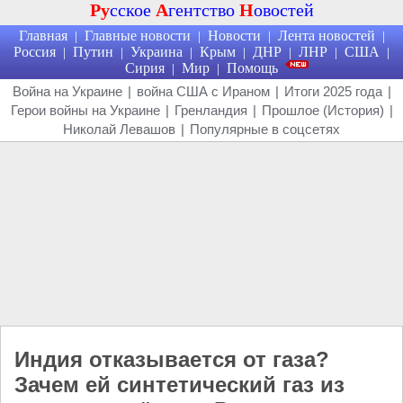
Ру
сское
А
гентство
Н
овостей
Главная
Главные новости
Новости
Лента новостей
|
|
|
|
Россия
Путин
Украина
Крым
ДНР
ЛНР
США
|
|
|
|
|
|
|
Сирия
Мир
Помощь
|
|
Война на Украине
|
война США с Ираном
|
Итоги 2025 года
|
Герои войны на Украине
|
Гренландия
|
Прошлое (История)
|
Николай Левашов
|
Популярные в соцсетях
Индия отказывается от газа?
Зачем ей синтетический газ из