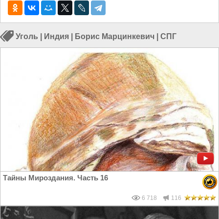
Уголь
|
Индия
|
Борис Марцинкевич
|
СПГ
Тайны Мироздания. Часть 16
6 718
116