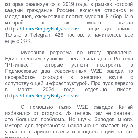
которая реализуется с 2019 года, в рамках которой
каждый гражданин России, включая стариков и
младенцев, ежемесячно платит мусорный сбор. И о
которой я так много писал
(
https://t.me/SergeyKolyasnikov...
еще до войны.
Только в Tеlegram 426 постов, а начиналось все
еще с ЖЖ.
Мусорная реформа по итогу провалена.
Единственным лучиком света была дочка Ростеха
"РТ-инвест", которые успели построить в
Подмосковье два современных W2E завода по
переработке отходов в энергию вкупе с
сопутствующей инфраструктурой. Про пуск первого
в марте 2024 года отдельно писал.
(
https://t.me/SergeyKolyasnikov...
С помощью таких W2E заводов Китай
избавился от отходов. Их теперь там не хватает,
это большая проблема. Не шучу. Заводов много,
мусора для переработки банально не хватает. Ну а
у нас по старинке свалки и процветающий на них
криминал.