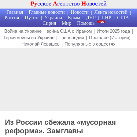
Ру
сское
А
гентство
Н
овостей
Главная
Главные новости
Новости
Лента новостей
|
|
|
|
Россия
Путин
Украина
Крым
ДНР
ЛНР
США
|
|
|
|
|
|
|
Сирия
Мир
Помощь
|
|
Война на Украине
|
война США с Ираном
|
Итоги 2025 года
|
Герои войны на Украине
|
Гренландия
|
Прошлое (История)
|
Николай Левашов
|
Популярные в соцсетях
Из России сбежала «мусорная
реформа». Замглавы