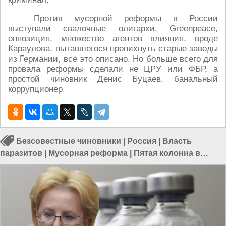
Против мусорной реформы в России
выступали свалочные олигархи, Greenpeace,
оппозиция, множество агентов влияния, вроде
Караулова, пытавшегося пропихнуть старые заводы
из Германии, все это описано. Но больше всего для
провала реформы сделали не ЦРУ или ФБР, а
простой чиновник Денис Буцаев, банальный
коррупционер.
Безсовестные чиновники
|
Россия
|
Власть
паразитов
|
Мусорная реформа
|
Пятая колонна в
России
|
Власть в РФ
|
Реформы в России