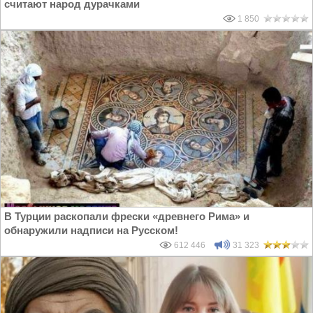
считают народ дурачками
1 850
В Турции раскопали фрески «древнего Рима» и
обнаружили надписи на Русском!
612 446
31 323