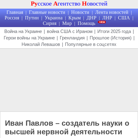
Ру
сское
А
гентство
Н
овостей
Главная
Главные новости
Новости
Лента новостей
|
|
|
|
Россия
Путин
Украина
Крым
ДНР
ЛНР
США
|
|
|
|
|
|
|
Сирия
Мир
Помощь
|
|
Война на Украине
|
война США с Ираном
|
Итоги 2025 года
|
Герои войны на Украине
|
Гренландия
|
Прошлое (История)
|
Николай Левашов
|
Популярные в соцсетях
Иван Павлов – создатель науки о
высшей нервной деятельности