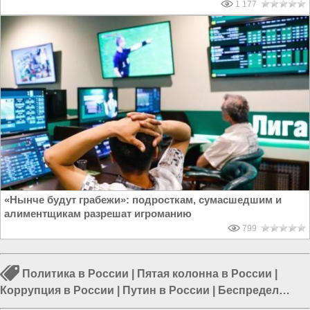
1 177
«Нынче будут грабежи»: подросткам, сумасшедшим и
алиментщикам разрешат игроманию
799
Политика в России
|
Пятая колонна в России
|
Коррупция в России
|
Путин в России
|
Беспредел
чиновников
|
Власть паразитов
|
Мигранты в России