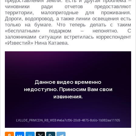
предоставления земли. Есть и другая проблема –
чиновники ради отчетов предоставляют
территории, малопригодные для проживания.
Дороги, водопровод, а также линии освещения есть
только на бумаге. Что теперь делать с таким
«бесплатным» подарком – непонятно. С
заложниками ситуации встретилась корреспондент
«Известий» Нина Катаева.