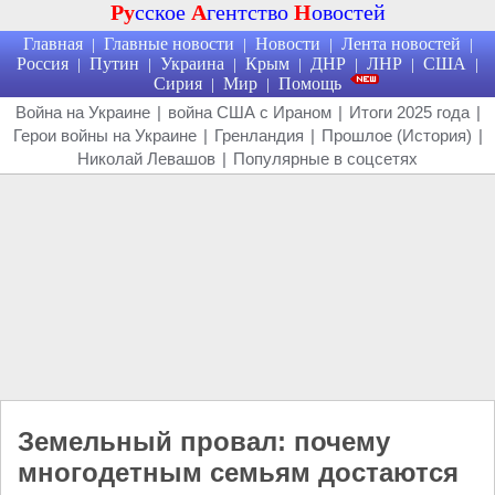
Ру
сское
А
гентство
Н
овостей
Главная
Главные новости
Новости
Лента новостей
|
|
|
|
Россия
Путин
Украина
Крым
ДНР
ЛНР
США
|
|
|
|
|
|
|
Сирия
Мир
Помощь
|
|
Война на Украине
|
война США с Ираном
|
Итоги 2025 года
|
Герои войны на Украине
|
Гренландия
|
Прошлое (История)
|
Николай Левашов
|
Популярные в соцсетях
Земельный провал: почему
многодетным семьям достаются