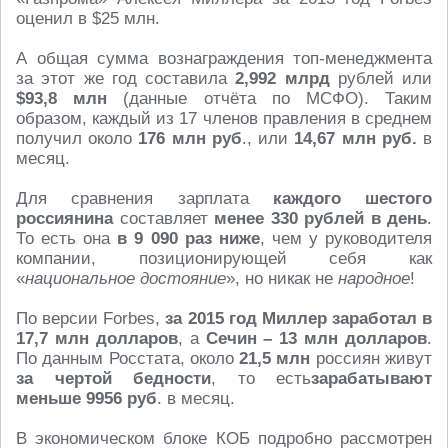
оценил в $25 млн.
А общая сумма вознаграждения топ-менеджмента
за этот же год составила
2,992
млрд
рублей или
$93,8 млн
(данные отчёта по МСФО). Таким
образом, каждый из 17 членов правления в среднем
получил около
176 млн руб
., или
14,67 млн руб.
в
месяц.
Для сравнения зарплата
каждого шестого
россиянина
составляет
менее 330 рублей в день
.
То есть она
в 9 090 раз ниже
, чем у руководителя
компании, позиционирующей себя как
«
национальное достояние
», но никак не
народное
!
По версии Forbes,
за 2015 год Миллер заработал в
17,7 млн долларов
, а
Сечин – 13 млн долларов
.
По данным Росстата, около
21,5 млн
россиян живут
за чертой бедности
, то есть
зарабатывают
меньше 9956 руб
. в месяц.
В экономическом блоке КОБ подробно рассмотрен