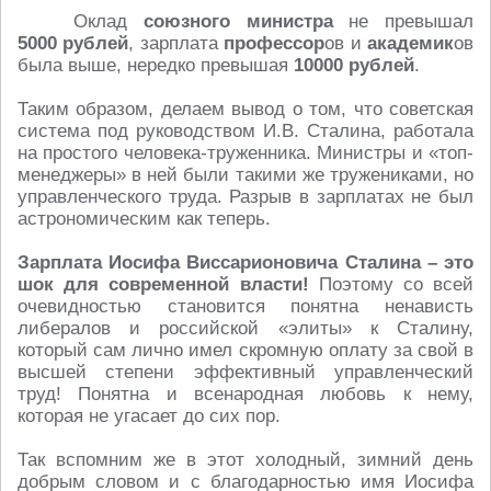
Оклад
союзного министра
не превышал
5000 рублей
, зарплата
профессор
ов и
академик
ов
была выше, нередко превышая
10000 рублей
.
Таким образом, делаем вывод о том, что советская
система под руководством И.В. Сталина, работала
на простого человека-труженника. Министры и «топ-
менеджеры» в ней были такими же тружениками, но
управленческого труда. Разрыв в зарплатах не был
астрономическим как теперь.
Зарплата Иосифа Виссарионовича Сталина – это
шок для современной власти!
Поэтому со всей
очевидностью становится понятна ненависть
либералов и российской «элиты» к Сталину,
который сам лично имел скромную оплату за свой в
высшей степени эффективный управленческий
труд! Понятна и всенародная любовь к нему,
которая не угасает до сих пор.
Так вспомним же в этот холодный, зимний день
добрым словом и с благодарностью имя Иосифа