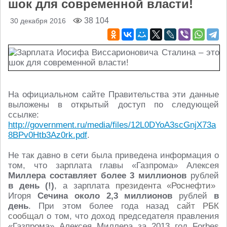
шок для современной власти!
38 104
30 декабря 2016
На официальном сайте Правительства эти данные
выложены в открытый доступ по следующей
ссылке:
http://government.ru/media/files/12L0DYoA3scGnjX73a
8BPv0Htb3Az0rk.pdf
.
Не так давно в сети была приведена информация о
том, что зарплата главы «Газпрома» Алексея
Миллера составляет более 3 миллионов
рублей
в день (!)
, а зарплата
президента «Роснефти»
Игоря
Сечина около 2,3 миллионов
рублей
в
день
. При этом более года назад
сайт РБК
сообщал
о том, что доход председателя правления
«Газпрома» Алексея Миллера за 2013 год Forbes