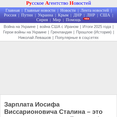
Ру
сское
А
гентство
Н
овостей
Главная
Главные новости
Новости
Лента новостей
|
|
|
|
Россия
Путин
Украина
Крым
ДНР
ЛНР
США
|
|
|
|
|
|
|
Сирия
Мир
Помощь
|
|
Война на Украине
|
война США с Ираном
|
Итоги 2025 года
|
Герои войны на Украине
|
Гренландия
|
Прошлое (История)
|
Николай Левашов
|
Популярные в соцсетях
Зарплата Иосифа
Виссарионовича Сталина – это