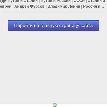
Путин и Сталин
|
Путин в России
|
СССР
|
Сталин и
евреи
|
Андрей Фурсов
|
Владимир Ленин
|
Россия и
Запад
Перейти на главную страницу сайта