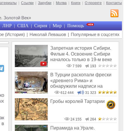
материалы
|
Ссылки
|
Зарубки
|
Молва
|
Книги
|
О проекте
|
Контакты
. Золотой Век»
ЛНР
США
Сирия
Мир
Помощь
|
|
|
|
е (История)
|
Николай Левашов
|
Популярные в соцсетях
Запретная история Сибири.
Фильм 4. Освоение Сибири
началось только в 19-м веке
7 599
193
В Турции раскопали фрески
«древнего Рима» и
обнаружили надписи на
Русском!
612 444
31 323
ко
ых
Гробы королей Тартарии
ак
24 155
264
 в
Пирамида на Урале.