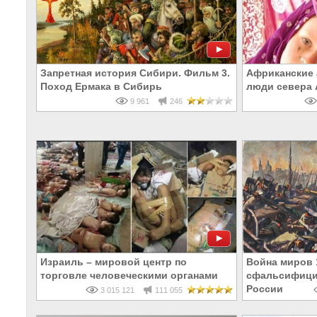
Запретная история Сибири. Фильм 3.
Африканские 
Поход Ермака в Сибирь
люди севера
9 961
246
Израиль – мировой центр по
Война миров 
торговле человеческими органами
сфальсифици
России
3 015 121
111 055