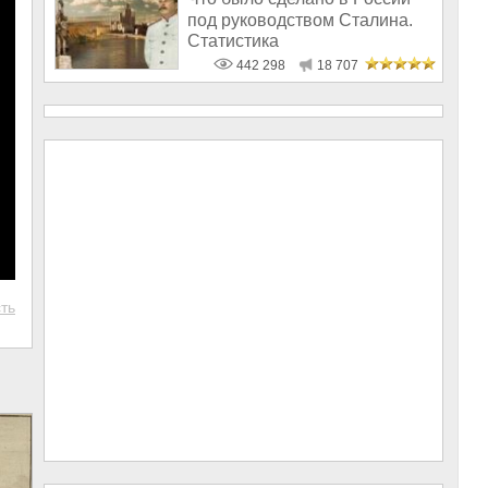
под руководством Сталина.
Статистика
442 298
18 707
ть