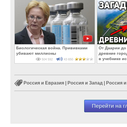
Биологическая война. Прививками
От Даарии до
убивают миллионы
древние горо
в учебнике и
504 592
43 650
Россия и Евразия
|
Россия и Запад
|
Россия и
Перейти на г