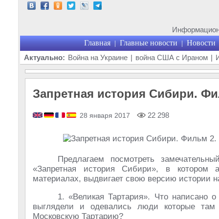
Информационн
Главная
Главные новости
Новости
|
|
Актуально:
Война на Украине
|
война США с Ираном
|
Запретная история Сибири. Фи
22 298
28 января 2017
Предлагаем посмотреть замечательны
«Запретная история Сибири», в котором 
материалах, выдвигает свою версию истории н
1. «Великая Тартария». Что написано о
выглядели и одевались люди которые там 
Московскую Тартарию?