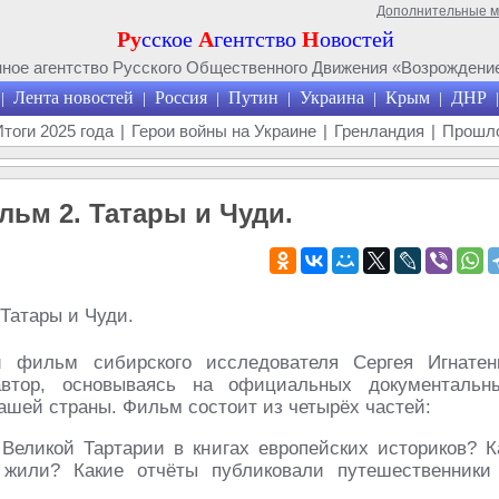
Дополнительные 
Ру
сское
А
гентство
Н
овостей
ое агентство Русского Общественного Движения «Возрождение
Лента новостей
Россия
Путин
Украина
Крым
ДНР
|
|
|
|
|
|
|
Итоги 2025 года
|
Герои войны на Украине
|
Гренландия
|
Прошло
льм 2. Татары и Чуди.
й фильм сибирского исследователя Сергея Игнатен
автор, основываясь на официальных документальн
ашей страны. Фильм состоит из четырёх частей:
 Великой Тартарии в книгах европейских историков? К
жили? Какие отчёты публиковали путешественники