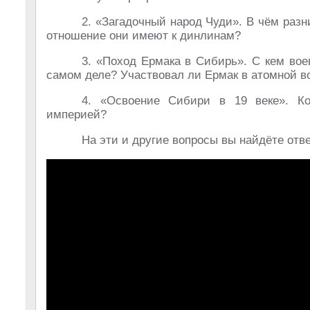
2. «Загадочный народ Чуди». В чём разн
отношение они имеют к динлинам?
3. «Поход Ермака в Сибирь». С кем вое
самом деле? Участвовал ли Ермак в атомной 
4. «Освоение Сибири в 19 веке». Ко
империей?
На эти и другие вопросы вы найдёте отв