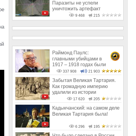
Паразиты не успели
уничтожить артефакт
ое
древней цивилизации
9 468
215
на
ой
Раймонд Паулс:
главными убийцами в
1917 – 1918 годах были
латыши и евреи, а не русс
337 908
21 903
Забытая Великая Тартария.
Как громадную империю
удалили из истории
17 620
205
Кадыкчанский: на самом деле
Великая Тартария была!
6 296
195
Что было сделано в России