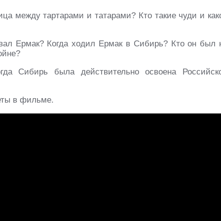
ица между тартарами и татарами? Кто такие чуди и как
вал Ермак? Когда ходил Ермак в Сибирь? Кто он был 
войне?
гда Сибирь была действительно освоена Российск
еты в фильме.