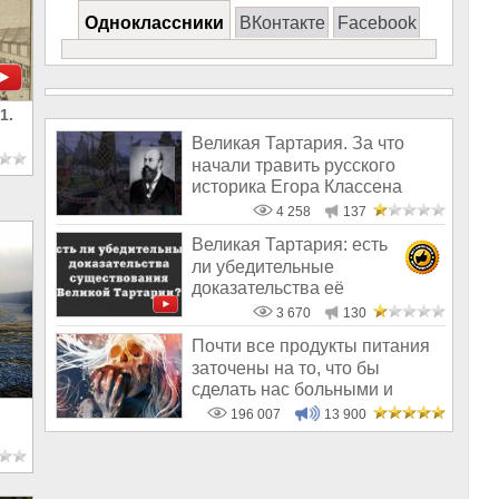
Одноклассники
ВКонтакте
Facebook
1.
Великая Тартария. За что
начали травить русского
историка Егора Классена
4 258
137
Великая Тартария: есть
ли убедительные
доказательства её
существования?
3 670
130
Почти все продукты питания
заточены на то, что бы
сделать нас больными и
бесплодным
196 007
13 900