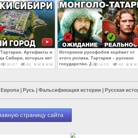
 Тартарии. Артефакты и
Историков русофобов корёжит от
да Сибири, которых нет
этого ролика. Тартария – русское
стории
государство. ДНК монгол татар сла
26 417
491
16 670
461
 Европа
|
Русь
|
Фальсификация истории
|
Русская исто
лавную страницу сайта