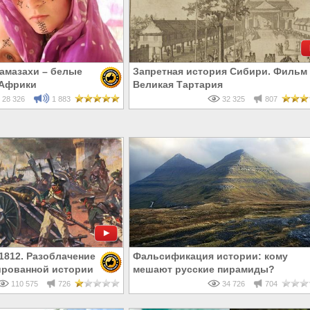
амазахи – белые
Запретная история Сибири. Фильм 
 Африки
Великая Тартария
28 326
1 883
32 325
807
1812. Разоблачение
Фальсификация истории: кому
рованной истории
мешают русские пирамиды?
110 575
726
34 726
704