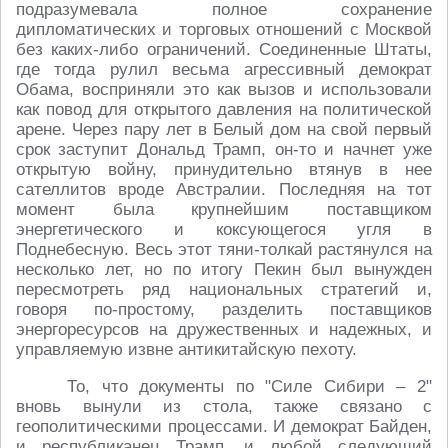
подразумевала полное сохранение
дипломатических и торговых отношений с Москвой
без каких-либо ограничений. Соединенные Штаты,
где тогда рулил весьма агрессивный демократ
Обама, восприняли это как вызов и использовали
как повод для открытого давления на политической
арене. Через пару лет в Белый дом на свой первый
срок заступит Дональд Трамп, он-то и начнет уже
открытую войну, принудительно втянув в нее
сателлитов вроде Австралии. Последняя на тот
момент была крупнейшим поставщиком
энергетического и коксующегося угля в
Поднебесную. Весь этот тяни-толкай растянулся на
несколько лет, но по итогу Пекин был вынужден
пересмотреть ряд национальных стратегий и,
говоря по-простому, разделить поставщиков
энергоресурсов на дружественных и надежных, и
управляемую извне антикитайскую пехоту.
То, что документы по "Силе Сибири – 2"
вновь вынули из стола, также связано с
геополитическими процессами. И демократ Байден,
и республиканец Трамп, и любой следующий