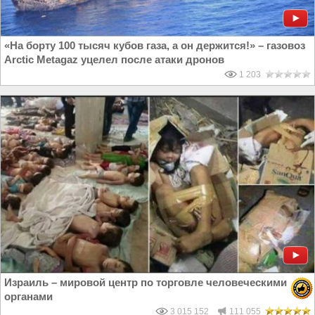
«На борту 100 тысяч кубов газа, а он держится!» – газовоз
Arctic Metagaz уцелел после атаки дронов
1 203
Израиль – мировой центр по торговле человеческими
органами
3 015 152
111 055