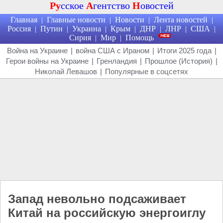
Ру
сское
А
гентство
Н
овостей
Главная
Главные новости
Новости
Лента новостей
|
|
|
|
Россия
Путин
Украина
Крым
ДНР
ЛНР
США
|
|
|
|
|
|
|
Сирия
Мир
Помощь
|
|
Война на Украине
|
война США с Ираном
|
Итоги 2025 года
|
Герои войны на Украине
|
Гренландия
|
Прошлое (История)
|
Николай Левашов
|
Популярные в соцсетях
Запад невольно подсаживает
Китай на российскую энергоиглу