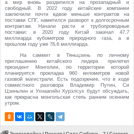
а мир вновь разделился на прозападный и
свободный. В 2022 году китайские компании
заключили почти вдвое меньше контрактов на
поставки СПГ, наметился разворот к долгосрочным
контрактам. Начали расти и трубопроводные
поставки: в 2020 году Китай закачал 47,7
миллиарда кубометров природного газа, а в
прошлом году уже 76,6 миллиарда.
На саммит в Тяньцзинь по личному
приглашению китайского лидера прилетел
президент Монголии, по территории которой
планируется прокладка 960 километров новой
газовой магистрали. Есть подозрение, что в ходе
совместного разговора Владимир Путин, Си
Цзиньпин и Ухнаагийн Хурэлсух будут обсуждать,
как прекрасна монгольская степь ранним осенним
утром.
Энерговойна
|
Россия
|
Сила Сибири – 2
|
Саммит