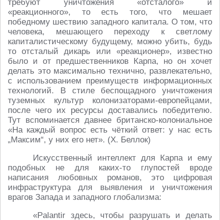
требуют уничтожения «отсталого» и
«реакционного», то есть того, что мешает
победному шествию западного капитала. О том, что
человека, мешающего переходу к светлому
капиталистическому будущему, можно убить, будь
то отсталый дикарь или «реакционер», известно
было и от предшественников Карпа, но он хочет
делать это максимально технично, развлекательно,
с использованием преимуществ информационных
технологий. В стиле беспощадного уничтожения
туземных культур колонизаторами-европейцами,
после чего их ресурсы доставались победителю.
Тут вспоминается давнее британско-колониальное
«На каждый вопрос есть чёткий ответ: у нас есть
„Максим“, у них его нет». (Х. Беллок)
Искусственный интеллект для Карпа и ему
подобных не для каких-то глупостей вроде
написания любовных романов, это цифровая
инфраструктура для выявления и уничтожения
врагов Запада и западного глобализма:
«Palantir здесь, чтобы разрушать и делать