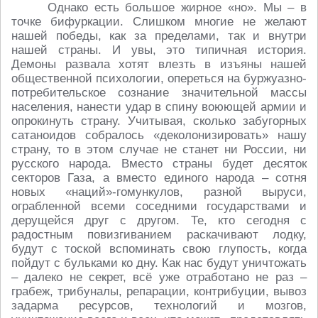
Однако есть большое жирное «но». Мы – в
точке бифуркации. Слишком многие не желают
нашей победы, как за пределами, так и внутри
нашей страны. И увы, это типичная история.
Демоны развала хотят влезть в изъяны нашей
общественной психологии, опереться на буржуазно-
потребительское сознание значительной массы
населения, нанести удар в спину воюющей армии и
опрокинуть страну. Учитывая, сколько забугорных
сатаноидов собралось «деколонизировать» нашу
страну, то в этом случае не станет ни России, ни
русского народа. Вместо страны будет десяток
секторов Газа, а вместо единого народа – сотня
новых «наций»-гомункулов, разной выруси,
ограбленной всеми соседними государствами и
дерущейся друг с другом. Те, кто сегодня с
радостным повизгиванием раскачивают лодку,
будут с тоской вспоминать свою глупость, когда
пойдут с бульками ко дну. Как нас будут уничтожать
– далеко не секрет, всё уже отработано не раз –
грабеж, трибуналы, репарации, контрибуции, вывоз
задарма ресурсов, технологий и мозгов,