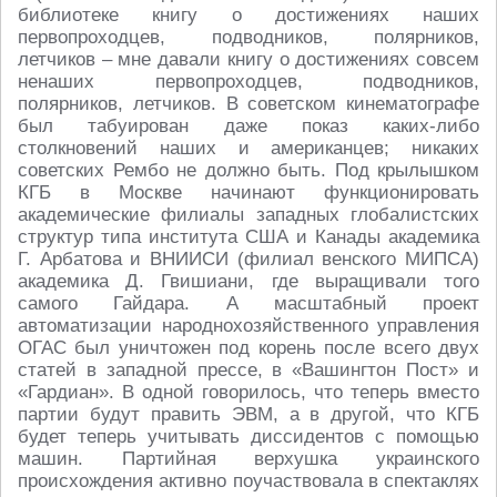
библиотеке книгу о достижениях наших
первопроходцев, подводников, полярников,
летчиков – мне давали книгу о достижениях совсем
ненаших первопроходцев, подводников,
полярников, летчиков. В советском кинематографе
был табуирован даже показ каких-​либо
столкновений наших и американцев; никаких
советских Рембо не должно быть. Под крылышком
КГБ в Москве начинают функционировать
академические филиалы западных глобалистских
структур типа института США и Канады академика
Г. Арбатова и ВНИИСИ (филиал венского МИПСА)
академика Д. Гвишиани, где выращивали того
самого Гайдара. А масштабный проект
автоматизации народнохозяйственного управления
ОГАС был уничтожен под корень после всего двух
статей в западной прессе, в «Вашингтон Пост» и
«Гардиан». В одной говорилось, что теперь вместо
партии будут править ЭВМ, а в другой, что КГБ
будет теперь учитывать диссидентов с помощью
машин. Партийная верхушка украинского
происхождения активно поучаствовала в спектаклях