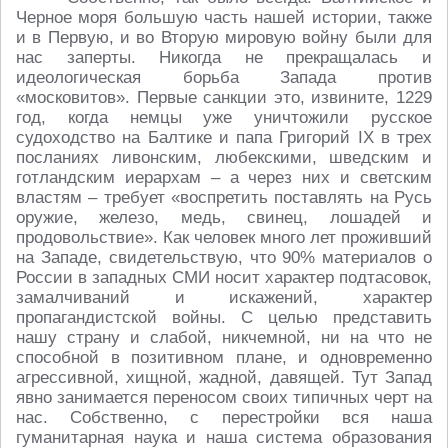
Черное моря большую часть нашей истории, также
и в Первую, и во Вторую мировую войну были для
нас заперты. Никогда не прекращалась и
идеологическая борьба Запада против
«московитов». Первые санкции это, извините, 1229
год, когда немцы уже уничтожили русское
судоходство на Балтике и папа Григорий IX в трех
посланиях ливонским, любекскими, шведским и
готландским иерархам – а через них и светским
властям – требует «воспретить поставлять на Русь
оружие, железо, медь, свинец, лошадей и
продовольствие». Как человек много лет проживший
на Западе, свидетельствую, что 90% материалов о
России в западных СМИ носит характер подтасовок,
замалчиваний и искажений, характер
пропагандистской войны. С целью представить
нашу страну и слабой, никчемной, ни на что не
способной в позитивном плане, и одновременно
агрессивной, хищной, жадной, давящей. Тут Запад
явно занимается переносом своих типичных черт на
нас. Собственно, с перестройки вся наша
гуманитарная наука и наша система образования