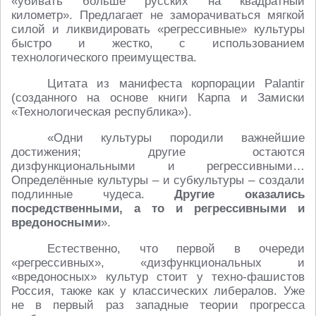
«убивать больше русских на квадратный
километр». Предлагает не заморачиваться мягкой
силой и ликвидировать «регрессивные» культуры
быстро и жестко, с использованием
технологического преимущества.
Цитата из манифеста корпорации Palantir
(созданного на основе книги Карпа и Замиски
«Технологическая республика»).
«Одни культуры породили важнейшие
достижения; другие остаются
дизфункциональными и регрессивными…
Определённые культуры – и субкультуры – создали
подлинные чудеса.
Другие оказались
посредственными, а то и регрессивными и
вредоносными
».
Естественно, что первой в очереди
«регрессивных», «дизфункциональных и
«вредоносных» культур стоит у техно-фашистов
Россия, также как у классических либералов. Уже
не в первый раз западные теории прогресса