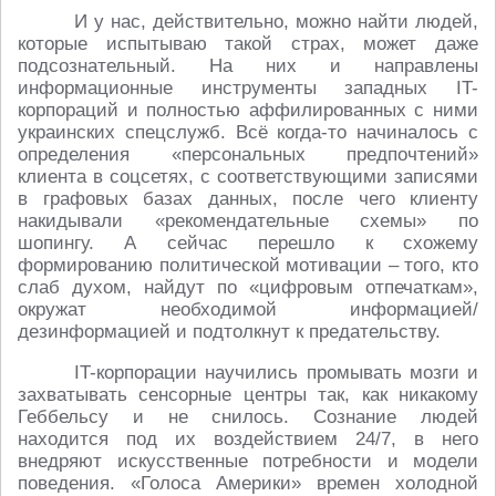
И у нас, действительно, можно найти людей,
которые испытываю такой страх, может даже
подсознательный. На них и направлены
информационные инструменты западных IT-
корпораций и полностью аффилированных с ними
украинских спецслужб. Всё когда-то начиналось с
определения «персональных предпочтений»
клиента в соцсетях, с соответствующими записями
в графовых базах данных, после чего клиенту
накидывали «рекомендательные схемы» по
шопингу. А сейчас перешло к схожему
формированию политической мотивации – того, кто
слаб духом, найдут по «цифровым отпечаткам»,
окружат необходимой информацией/
дезинформацией и подтолкнут к предательству.
IT-корпорации научились промывать мозги и
захватывать сенсорные центры так, как никакому
Геббельсу и не снилось. Сознание людей
находится под их воздействием 24/7, в него
внедряют искусственные потребности и модели
поведения. «Голоса Америки» времен холодной