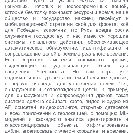
действие пункт 5 устава НАТО. От тысячи
ненужных, нелепых и несвоевременных вещей,
которые без толку пожирают ресурсы и время, наше
общество и государство наконец перейдут к
мобилизационной стратегии «всё для фронта, всё
для Победы», вспомнив что Русь всегда росла
служением государству. У нас имеются хорошие
системы локального действия, обеспечивающее
автоматическое обнаружение, идентификацию и
сопровождение целей в режиме реального времени.
Есть хорошие системы машинного зрения,
выделяющие и удерживающие объект для
наведения боеприпаса. Но нам пора уже
подниматься на уровень системы больших данных,
в первую очередь, для управления полем боя,
обнаружения и сопровождения целей. К примеру,
для обнаружения и сопровождения дронов такая
система должна собирать фото, видео и аудио из
API соцсетей, видеохостингов, открытых датасетов
и всех приложений с геолокацией, с помощью ML-
моделей и каскадного анализа детектировать и
классифицировать объекты, отфильтровывать
дубли, агрегировать с учетом координат и времени,