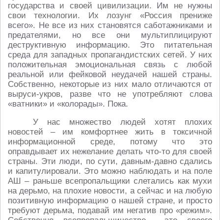
государства и своей цивилизации. Им не нужны
свои технологии. Их лозунг «Россия прениже
всего». Не все из них становятся саботажниками и
предателями, но все они мультиплицируют
деструктивную информацию. Это питательная
среда для западных пропагандистских сетей. У них
положительная эмоциональная связь с любой
реальной или фейковой неудачей нашей страны.
Собственно, некоторые из них мало отличаются от
выруси-укров, разве что не употребляют слова
«ватники» и «колорады». Пока.
У нас множество людей хотят плохих
новостей – им комфортнее жить в токсичной
информационной среде, потому что это
оправдывает их нежелание делать что-​то для своей
страны. Эти люди, по сути, давным-давно сдались
и капитулировали. Это можно наблюдать и на поле
АШ – раньше всепропальщики слетались как мухи
на дерьмо, на плохие новости, а сейчас и на любую
позитивную информацию о нашей стране, и просто
требуют дерьма, подавай им негатив про «режим».