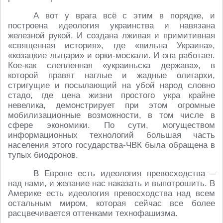
А вот у врага всё с этим в порядке, и
построена идеология украинства и навязана
железной рукой. И создана лживая и примитивная
«священная история», где «вильна Украина»,
«козацкие лыцари» и орки-москали. И она работает.
Кое-как слепленная «украиньска держава», в
которой правят наглые и жадные олигархи,
стригущие и посылающий на убой народ словно
стадо, где цена жизни простого укра крайне
невелика, демонстрирует при этом огромные
мобилизационные возможности, в том числе в
сфере экономики. По сути, могуществом
информационных технологий большая часть
населения этого государства-ЧВК была обращена в
тупых биодронов.
В Европе есть идеология превосходства –
над нами, и желание нас наказать и выпотрошить. В
Америке есть идеология превосходства над всем
остальным миром, которая сейчас все более
расцвечивается оттенками технофашизма.