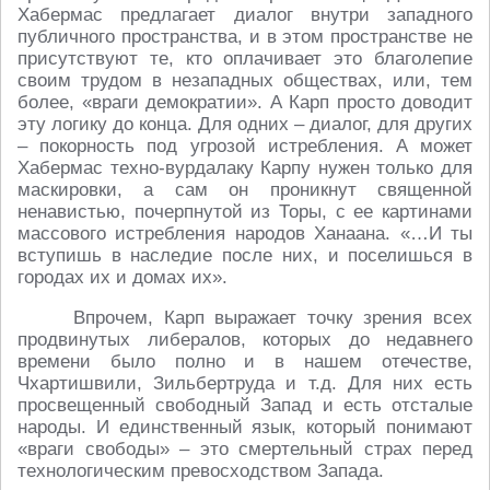
Хабермас предлагает диалог внутри западного
публичного пространства, и в этом пространстве не
присутствуют те, кто оплачивает это благолепие
своим трудом в незападных обществах, или, тем
более, «враги демократии». А Карп просто доводит
эту логику до конца. Для одних – диалог, для других
– покорность под угрозой истребления. А может
Хабермас техно-вурдалаку Карпу нужен только для
маскировки, а сам он проникнут священной
ненавистью, почерпнутой из Торы, с ее картинами
массового истребления народов Ханаана. «…И ты
вступишь в наследие после них, и поселишься в
городах их и домах их».
Впрочем, Карп выражает точку зрения всех
продвинутых либералов, которых до недавнего
времени было полно и в нашем отечестве,
Чхартишвили, Зильбертруда и т.д. Для них есть
просвещенный свободный Запад и есть отсталые
народы. И единственный язык, который понимают
«враги свободы» – это смертельный страх перед
технологическим превосходством Запада.