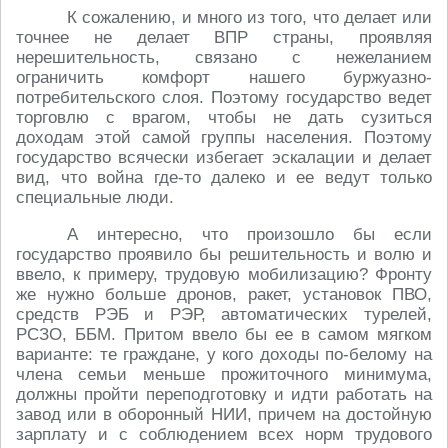
К сожалению, и много из того, что делает или
точнее не делает ВПР страны, проявляя
нерешительность, связано с нежеланием
ограничить комфорт нашего буржуазно-
потребительского слоя. Поэтому государство ведет
торговлю с врагом, чтобы не дать сузиться
доходам этой самой группы населения. Поэтому
государство всячески избегает эскалации и делает
вид, что война где-то далеко и ее ведут только
специальные люди.
А интересно, что произошло бы если
государство проявило бы решительность и волю и
ввело, к примеру, трудовую мобилизацию? Фронту
же нужно больше дронов, ракет, установок ПВО,
средств РЭБ и РЭР, автоматических турелей,
РСЗО, ББМ. Притом ввело бы ее в самом мягком
варианте: те граждане, у кого доходы по-белому на
члена семьи меньше прожиточного минимума,
должны пройти переподготовку и идти работать на
завод или в оборонный НИИ, причем на достойную
зарплату и с соблюдением всех норм трудового