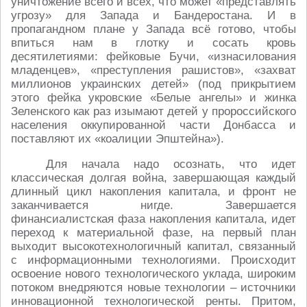
уничтожение всего и всех, что может «представлять
угрозу» для Запада и Бандеростана. И в
пропагандном плане у Запада всё готово, чтобы
впиться нам в глотку и сосать кровь
десятилетиями: фейковые Бучи, «изнасилования
младенцев», «преступления рашистов», «захват
миллионов украинских детей» (под прикрытием
этого фейка укровские «Белые ангелы» и жинка
Зеленского как раз изымают детей у пророссийского
населения оккупированной части Донбасса и
поставляют их «коалиции Эпштейна»).
Для начала надо осознать, что идет
классическая долгая война, завершающая каждый
длинный цикл накопления капитала, и фронт не
заканчивается нигде. Завершается
финансиалистская фаза накопления капитала, идет
переход к материальной фазе, на первый план
выходит высокотехнологичный капитал, связанный
с информационными технологиями. Происходит
освоение нового технологического уклада, широким
потоком внедряются новые технологии – источники
инновационной технологической ренты. Притом,