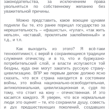
законодательства, за исключением права
увольняться по собственному желанию без
уважительной причины.
Можно представить, какое воющее цунами
подняли бы те, кто ранее порицал государство за
нерешительность – «фашисты», «гулаг», «так жить
нельзя», «вставай, проклятьем заклейменный» и
т.д., и т.п.
Как выходить из этого? Я всё-таки
технооптимист, с верой в сохраняющиеся традиции
служения отечеству, и в то, что и буржуазно-
потребительский слой, и власти испугаются той
бездны, куда они могут закатить русскую страну-
цивилизацию. ВПР же первым делом должно ясно
сказать, что вся страна находится в состоянии
войны, это война национально-освободительная,
антиколониальная, цивилизационная и, судя по
тому, что стоит на кону – отечественная. И это
касается каждого. Я уверен, что все нормальные
люди это оценят – те, кто сохранили душу, совесть
и дух предшествующих поколений, создавших