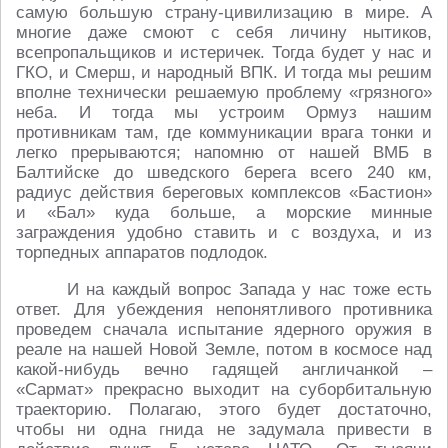
самую большую страну-цивилизацию в мире. А
многие даже смоют с себя личину нытиков,
всепропальщиков и истеричек. Тогда будет у нас и
ГКО, и Смерш, и народный ВПК. И тогда мы решим
вполне технически решаемую проблему «грязного»
неба. И тогда мы устроим Ормуз нашим
противникам там, где коммуникации врага тонки и
легко прерываются; напомню от нашей ВМБ в
Балтийске до шведского берега всего 240 км,
радиус действия береговых комплексов «Бастион»
и «Бал» куда больше, а морские минные
заграждения удобно ставить и с воздуха, и из
торпедных аппаратов подлодок.
И на каждый вопрос Запада у нас тоже есть
ответ. Для убеждения непонятливого противника
проведем сначала испытание ядерного оружия в
реале на нашей Новой Земле, потом в космосе над
какой-нибудь вечно гадящей англичанкой –
«Сармат» прекрасно выходит на суборбитальную
траекторию. Полагаю, этого будет достаточно,
чтобы ни одна гнида не задумала привести в