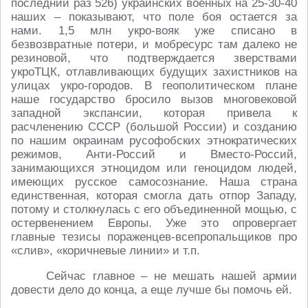
последний раз 526) украинских военных на 25-30-40
наших – показывают, что поле боя остается за
нами. 1,5 млн укро-вояк уже списано в
безвозвратные потери, и мобресурс там далеко не
резиновой, что подтверждается зверствами
укроТЦК, отлавливающих будущих захистников на
улицах укро-городов. В геополитическом плане
наше государство бросило вызов многовековой
западной экспансии, которая привела к
расчленению СССР (большой России) и созданию
по нашим окраинам русофобских этнократических
режимов, Анти-Россий и Вместо-Россий,
занимающихся этноцидом или геноцидом людей,
имеющих русское самосознание. Наша страна
единственная, которая смогла дать отпор Западу,
потому и столкнулась с его объединенной мощью, с
остервенением Европы. Уже это опровергает
главные тезисы пораженцев-всепропальщиков про
«слив», «коричневые линии» и т.п.
Сейчас главное – не мешать нашей армии
довести дело до конца, а еще лучше бы помочь ей.