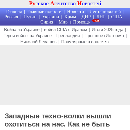
Ру
сское
А
гентство
Н
овостей
Главная
Главные новости
Новости
Лента новостей
|
|
|
|
Россия
Путин
Украина
Крым
ДНР
ЛНР
США
|
|
|
|
|
|
|
Сирия
Мир
Помощь
|
|
Война на Украине
|
война США с Ираном
|
Итоги 2025 года
|
Герои войны на Украине
|
Гренландия
|
Прошлое (История)
|
Николай Левашов
|
Популярные в соцсетях
Западные техно-волки вышли
охотиться на нас. Как не быть