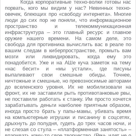
Когда корпоративные техно-волки готовы нас
порвать, кого мы видим у нас? Невинных техно-
овечек, блеющих про «свободу интернета». Многие
люди до сих пор не поняли, что информационное
пространство и телекоммуникационная
инфраструктура – это главный ресурс и главное
оружие нашего времени. На самом деле, это
свобода для противника вычислить вас в реале по
вашим следам в киберпространстве, промыть вам
мозги или ликвидировать, когда ему это
понадобится. Уже и на АШе куча заметок на тему
«нас бесит» и «мы устали», где писуны
выпаливают свои смешные обиды. Точнее,
ничтожные и смешные, но превозносимые авторами
до вселенского уровня. Их не мобилизовали на
фронт, их не заставили рыть противотанковые рвы,
не поставили работать к станку. Им просто хочется
зарабатывать деньги наиболее приятным образом,
иногда просто брать у папы-мамы, убивать время
на компьютерные игрушки и писанину в соцсетях,
дрыхнуть до полудня, гудеть до трех часов ночи, и
не слезая со стула – «платформенная занятость» –
впаривать кому-то свое творчество. (Речь идет не о