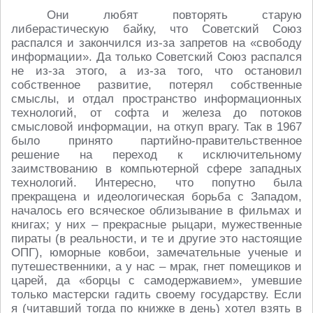
Они любят повторять старую
либерастическую байку, что Советский Союз
распался и закончился из-за запретов на «свободу
информации». Да только Советский Союз распался
не из-за этого, а из-за того, что остановил
собственное развитие, потерял собственные
смыслы, и отдал пространство информационных
технологий, от софта и железа до потоков
смысловой информации, на откуп врагу. Так в 1967
было принято партийно-правительственное
решение на переход к исключительному
заимствованию в компьютерной сфере западных
технологий. Интересно, что попутно была
прекращена и идеологическая борьба с Западом,
началось его всяческое облизывание в фильмах и
книгах; у них – прекрасные рыцари, мужественные
пираты (в реальности, и те и другие это настоящие
ОПГ), юморные ковбои, замечательные ученые и
путешественники, а у нас – мрак, гнет помещиков и
царей, да «борцы с самодержавием», умевшие
только мастерски гадить своему государству. Если
я (читавший тогда по книжке в день) хотел взять в