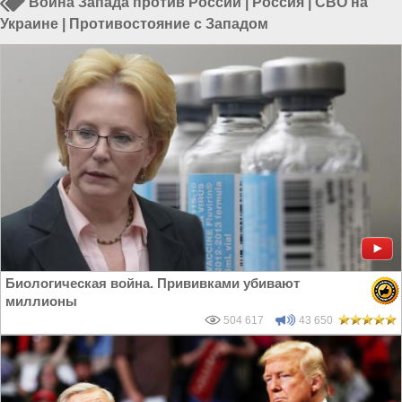
Война Запада против России
|
Россия
|
СВО на
Украине
|
Противостояние с Западом
Биологическая война. Прививками убивают
миллионы
504 617
43 650