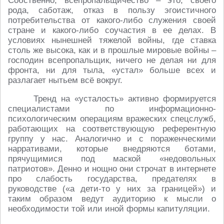
Собственно, всепропальщичество – это, своего
рода, саботаж, отказ в пользу эгоистичного
потребительства от какого-​либо служения своей
стране и какого-​либо соучастия в ее делах. В
условиях нынешней тяжелой войны, где ставка
столь же высока, как и в прошлые мировые войны –
господин всепропальщик, ничего не делая ни для
фронта, ни для тыла, «устал» больше всех и
разлагает нытьем всё вокруг.
Тренд на «усталость» активно формируется
специалистами по информационно-
психологическим операциям вражеских спецслужб,
работающих на соответствующую референтную
группу у нас. Аналогично и с пораженческими
нарративами, которые внедряются ботами,
прячущимися под маской «недовольных
патриотов». Денно и нощно они строчат в интернете
про слабость государства, предателях в
руководстве («а дети-то у них за границей») и
таким образом ведут аудиторию к мысли о
необходимости той или иной формы капитуляции.