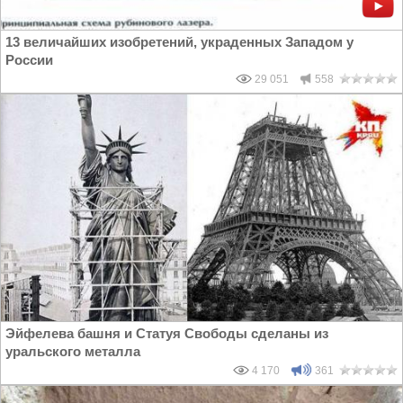
13 величайших изобретений, украденных Западом у
России
29 051
558
Эйфелева башня и Статуя Свободы сделаны из
уральского металла
4 170
361