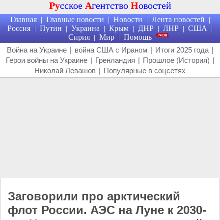
Ру
сское
А
гентство
Н
овостей
Главная
Главные новости
Новости
Лента новостей
|
|
|
|
Россия
Путин
Украина
Крым
ДНР
ЛНР
США
|
|
|
|
|
|
|
Сирия
Мир
Помощь
|
|
Война на Украине
|
война США с Ираном
|
Итоги 2025 года
|
Герои войны на Украине
|
Гренландия
|
Прошлое (История)
|
Николай Левашов
|
Популярные в соцсетях
Заговорили про арктический
флот России. АЭС на Луне к 2030-