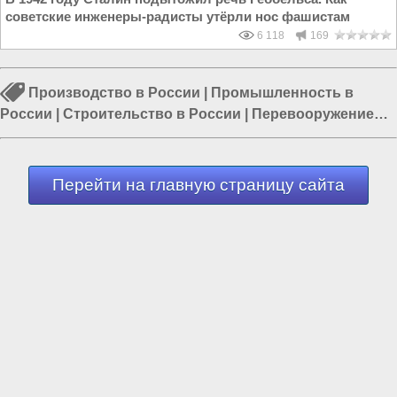
советские инженеры-радисты утёрли нос фашистам
6 118
169
Производство в России
|
Промышленность в
России
|
Строительство в России
|
Перевооружение
армии России
|
Россия и Евразия
|
Россия и Запад
|
Транспорт в России
Перейти на главную страницу сайта