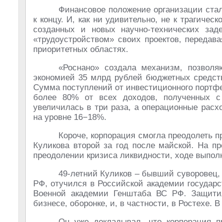
Финансовое положение организации стал
к концу. И, как ни удивительно, не к трагиче
созданных и новых научно-технических зад
«трудоустройством» своих проектов, передав
приоритетных областях.
«Роснано» создала механизм, позволя
экономией 35 млрд рублей бюджетных средств
Сумма поступлений от инвестиционного портфе
более 80% от всех доходов, полученных с
увеличилась в три раза, а операционные расх
на уровне 16−18%.
Короче, корпорация смогла преодолеть 
Куликова второй за год после майской. На п
преодолении кризиса ликвидности, ходе выполн
49-летний Куликов – бывший суворовец,
РФ, отучился в Российской академии государ
Военной академии Генштаба ВС РФ. Защитил
бизнесе, оборонке, и, в частности, в Ростехе. В
Он уже докладывал, что корпорация п