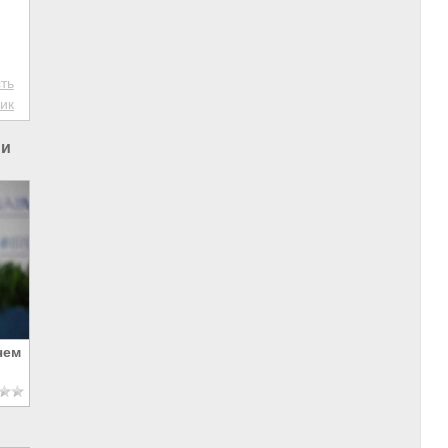
ть
ик
ии
чем