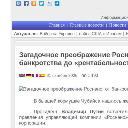
Информационн
Главная
Главные новости
Новости
|
|
Актуально:
Война на Украине
|
война США с Ираном
|
Загадочное преображение Росн
банкротства до «рентабельнос
1 193
31 октября 2025
В бывшей кормушке Чубайса нашлось же
Президент
Владимир Путин
встрети
правления управляющей компании «Роснано»,
корпорации.