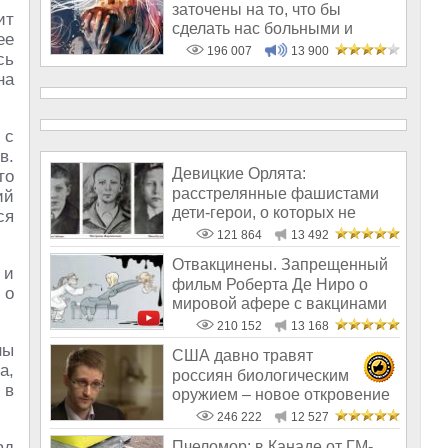
заточены на то, что бы
ит
сделать нас больными и
ее
бесплодным
196 007
13 900
сь
на
 с
в.
Девицкие Орлята:
то
расстрелянные фашистами
ий
дети-герои, о которых не
ся
рассказывают в шк
121 864
13 492
Отвакцинены. Запрещенный
 и
фильм Роберта Де Ниро о
 о
мировой афере с вакцинами
210 152
13 168
ны
США давно травят
а,
россиян биологическим
 в
оружием – новое откровение
Эдварда Сноудена
246 222
12 527
ад
Пчеломор: в Канаде от ГМ-