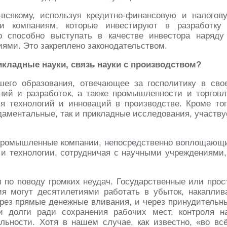
всякому, используя кредитно-финансовую и налогов
 и компаниям, которые инвестируют в разработку
во способно выступать в качестве инвестора наряду
ями. Это закреплено законодательством.
рикладные науки, связь науки с производством?
шего образования, отвечающее за госполитику в сво
ий и разработок, а также промышленности и торговл
я технологий и инноваций в производстве. Кроме тог
даментальные, так и прикладные исследования, участву
 промышленные компании, непосредственно воплощающ
 и технологии, сотрудничая с научными учреждениями,
м по поводу громких неудач. Государственные или прос
я могут десятилетиями работать в убыток, накаплив
ерез прямые денежные вливания, и через принудительн
и долги ради сохранения рабочих мест, контроля н
льности. Хотя в нашем случае, как известно, «во вс