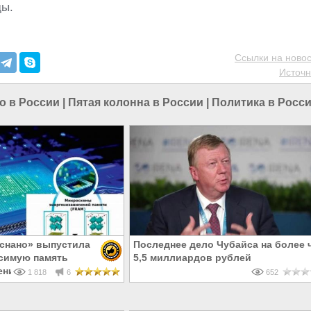
ды.
Ссылки на новос
Источн
о в России
|
Пятая колонна в России
|
Политика в Росс
снано» выпустила
Последнее дело Чубайса на более 
симую память
5,5 миллиардов рублей
ения
1 818
6
652