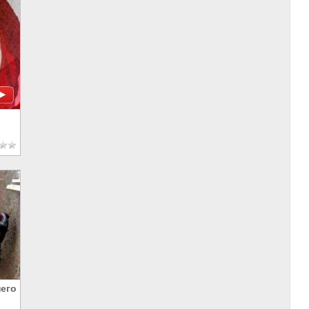
ия
его