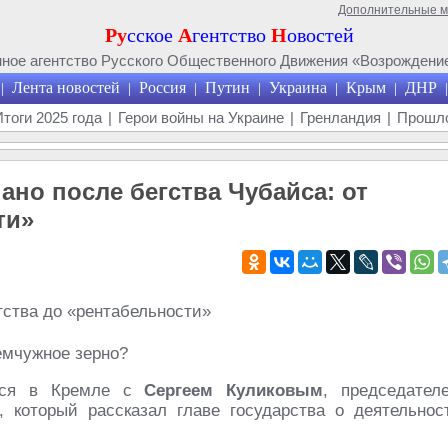
Дополнительные 
Ру
сское
А
гентство
Н
овостей
ое агентство Русского Общественного Движения «Возрождение
Лента новостей
Россия
Путин
Украина
Крым
ДНР
|
|
|
|
|
|
|
Итоги 2025 года
|
Герои войны на Украине
|
Гренландия
|
Прошло
ано после бегства Чубайса: от
ти»
мчужное зерно?
лся в Кремле с
Сергеем Куликовым
, председател
 который рассказал главе государства о деятельнос