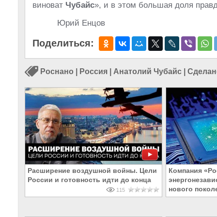
виноват
Чубайс
», и в этом большая доля прав
Юрий Енцов
Поделиться:
Роснано
|
Россия
|
Анатолий Чубайс
|
Сделан
Расширение воздушной войны. Цели
Компания «Ро
России и готовность идти до конца
энергонезави
нового покол
115