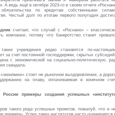
. А ведь ещё в октябре 2023-го в своем отчете «Роснан
 обязательства по кредитам собственными силам
ве. Чистый долг по итогам первого полугодия достиг
одник
считает, что случай с «Роснано» – классическ
ть компании, потому что банкротство станет провал
такие учреждения редко становятся по-настояще
 за счет постоянной господдержки, скрытых субсидий
ена с экономической на социально-политическую, ра
ия скандала.
 «экономии» стоит не рыночное выздоровление, а дорог
ддержанию на плаву, оплачиваемая в конечном сче
 России примеры создания успешных «институт
в такого рода успешных проектов, пожалуй, что и не
е примеры. Успех таких институтов часто оценивается 