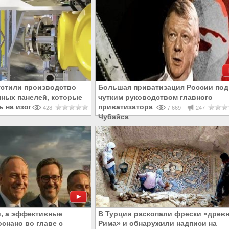
устили производство
Большая приватизация России под
чных панелей, которые
чутким руководством главного
ь на изогнутые крыши
приватизатора и афериста Анатол
428
7 669
247
Чубайса
, а эффективные
В Турции раскопали фрески «древн
снано во главе с
Рима» и обнаружили надписи на