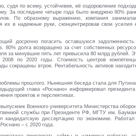
о, судя по всему, устойчивее, её оздоровление подход
скому. За последние четыре года было внедрено 80% ран
елов. По образному выражению, компания занимала
ая их в надежные руки, сконцентрировав свои усилия 
ющий досрочно погасить оставшуюся задолженность
. 80% долга возвращено за счет собственных ресурсо
ля за минувшие пять лет превысила 80 млрд рублей. Э
 2008 по 2020 годы. Стоимость центров компетенц
оды сокращены втрое. Рентабельность активов находит
проблемы прошлого. Нынешняя беседа стала для Путина
редыдущей глава «Роснано» информировал президента
ения проектов и перспективах.
 выпускник Военного университета Министерства оборо
ственной службы при Президенте РФ, МГТУ им. Бауман
 кандидатскую диссертацию по экономике. Работал
 Роснано – с 2020 года.
рекратила привлекать займы и намерена работать н