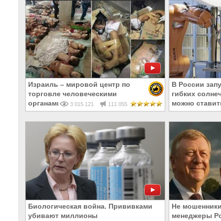
Израиль – мировой центр по
В России зап
торговле человеческими
гибких солне
органами
можно ставит
3 015 121
111 055
Биологическая война. Прививками
Не мошенники
убивают миллионы
менеджеры Ро