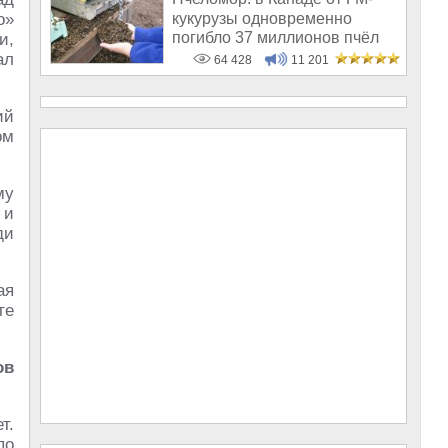
кукурузы одновременно
о»
погибло 37 миллионов пчёл
и,
ал
64 428
11 201
ий
ом
му
 и
ди
ая
те
ов
т.
по