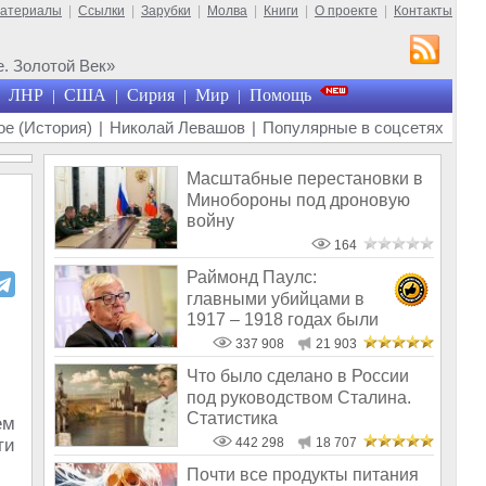
материалы
|
Ссылки
|
Зарубки
|
Молва
|
Книги
|
О проекте
|
Контакты
. Золотой Век»
ЛНР
США
Сирия
Мир
Помощь
|
|
|
|
е (История)
|
Николай Левашов
|
Популярные в соцсетях
Масштабные перестановки в
Минобороны под дроновую
войну
164
Раймонд Паулс:
главными убийцами в
1917 – 1918 годах были
латыши и евреи, а не русс
337 908
21 903
Что было сделано в России
под руководством Сталина.
Статистика
ем
ти
442 298
18 707
Почти все продукты питания