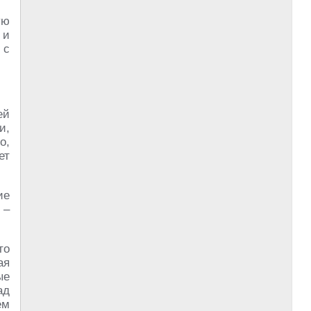
ую
 и
 с
ей
и,
о,
ет
ие
 –
то
ая
ые
ад
ём