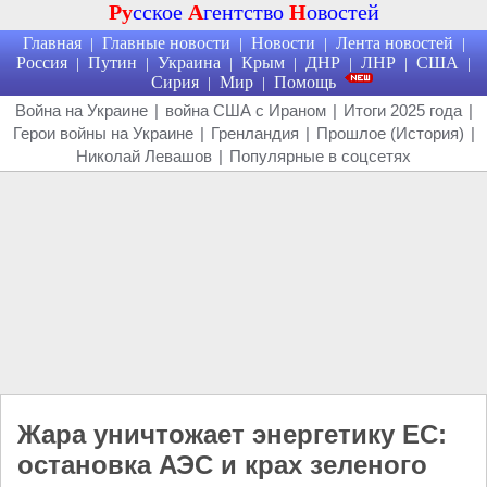
Ру
сское
А
гентство
Н
овостей
Главная
Главные новости
Новости
Лента новостей
|
|
|
|
Россия
Путин
Украина
Крым
ДНР
ЛНР
США
|
|
|
|
|
|
|
Сирия
Мир
Помощь
|
|
Война на Украине
|
война США с Ираном
|
Итоги 2025 года
|
Герои войны на Украине
|
Гренландия
|
Прошлое (История)
|
Николай Левашов
|
Популярные в соцсетях
Жара уничтожает энергетику ЕС:
остановка АЭС и крах зеленого