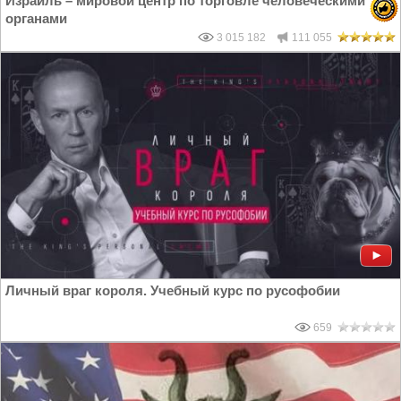
Израиль – мировой центр по торговле человеческими
органами
3 015 182
111 055
Личный враг короля. Учебный курс по русофобии
659