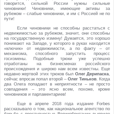
говорится, сильной России нужны сильные
чиновники! Чиновники, имеющие активы за
рубежом – слабые чиновники, и им с Россией не по
пути!
Если чиновники не способны расстаться с
недвижимостью за рубежом, значит, они способны
на государственную измену! Думается, это хорошо
понимают на Западе, у которого в руках находится
«ключик» от недвижимости, а по факту – от
механизма, способного запустить процесс
госизмены. Подобные трюки уже успешно
отработаны на бизнесменах российского
происхождения и широко нам всем известны. Еще
недавно жертвой этих трюков был
Олег Дерипаска
,
сейчас впросак попал второй –
Олег Тиньков
. Когда
два Олега попадают в неприятности – не просто
совпадения – это ясно всем, похоже, кроме
чиновников и парламентариев!
Еще в апреле 2018 года издание Forbes
рассказывало о том, как национальное агентство по
борьбе с преступностью Великобритании выявило