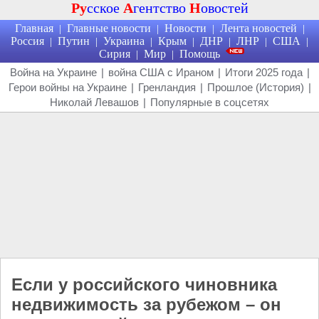
Ру
сское
А
гентство
Н
овостей
Главная
Главные новости
Новости
Лента новостей
|
|
|
|
Россия
Путин
Украина
Крым
ДНР
ЛНР
США
|
|
|
|
|
|
|
Сирия
Мир
Помощь
|
|
Война на Украине
|
война США с Ираном
|
Итоги 2025 года
|
Герои войны на Украине
|
Гренландия
|
Прошлое (История)
|
Николай Левашов
|
Популярные в соцсетях
Если у российского чиновника
недвижимость за рубежом – он