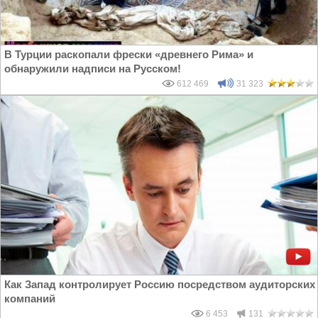
В Турции раскопали фрески «древнего Рима» и
обнаружили надписи на Русском!
612 469
31 323
Как Запад контролирует Россию посредством аудиторских
компаний
6 453
131