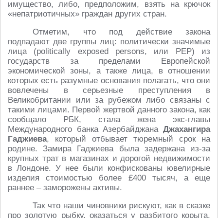
имущество, либо, предположим, взять на крючок
«непатриотичных» граждан других стран.
Отметим, что под действие закона
подпадают две группы лиц: политически значимые
лица (politically exposed persons, или РЕР) из
государств за пределами Европейской
экономической зоны, а также лица, в отношении
которых есть разумные основания полагать, что они
вовлечены в серьезные преступления в
Великобритании или за рубежом либо связаны с
такими лицами. Первой жертвой данного закона, как
сообщало РБК, стала жена экс-главы
Международного банка Азербайджана
Джахангира
Гаджиева
, который отбывает тюремный срок на
родине. Замира Гаджиева была задержана из-за
крупных трат в магазинах и дорогой недвижимости
в Лондоне. У нее были конфискованы ювелирные
изделия стоимостью более £400 тысяч, а еще
раннее – заморожены активы.
Так что наши чиновники рискуют, как в сказке
про золотую рыбку, оказаться у разбитого корыта.