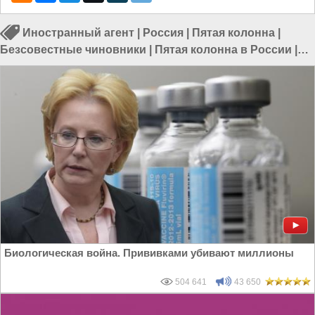
Иностранный агент
|
Россия
|
Пятая колонна
|
Безсовестные чиновники
|
Пятая колонна в России
|
Власть в РФ
|
Россия и Евразия
|
Россия и Запад
Биологическая война. Прививками убивают миллионы
504 641
43 650