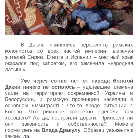
В Дакию принялись переселять римских
колонистов со всех частей империи: включая
жителей Сирии, Египта и Испании – местный язык
оказался под запретом, его заменила «народная
латынь».
Уже
через сотню лет от народа богатой
Дакии ничего не осталось
– уцелевшие племена
ушли на территорию современной Украины и
Белоруссии, и римскую провинцию населяли в
основном иммигранты: что-то вроде ситуации с
Косово. Что римляне конкретно сделали там
хорошего? Ах да, построили дороги. Принесли ли
они законность и собственность? Можете
посмотреть на
Влада Дракулу
. Образец уважения к
закону, да.