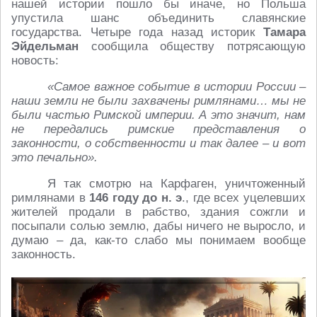
нашей истории пошло бы иначе, но Польша
упустила шанс объединить славянские
государства. Четыре года назад историк
Тамара
Эйдельман
сообщила обществу потрясающую
новость:
«Самое важное событие в истории России –
наши земли не были захвачены римлянами… мы не
были частью Римской империи. А это значит, нам
не передались римские представления о
законности, о собственности и так далее – и вот
это печально».
Я так смотрю на Карфаген, уничтоженный
римлянами в
146 году до н. э
., где всех уцелевших
жителей продали в рабство, здания сожгли и
посыпали солью землю, дабы ничего не выросло, и
думаю – да, как-то слабо мы понимаем вообще
законность.