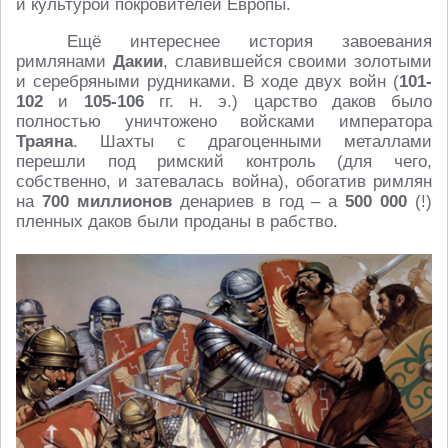
и культурой покровителей Европы.
Ещё интереснее история завоевания
римлянами
Дакии
, славившейся своими золотыми
и серебряными рудниками. В ходе двух войн (
101-
102
и
105-106
гг. н. э.) царство даков было
полностью уничтожено войсками императора
Траяна
. Шахты с драгоценными металлами
перешли под римский контроль (для чего,
собственно, и затевалась война), обогатив римлян
на
700 миллионов
денариев в год – а
500 000
(!)
пленных даков были проданы в рабство.