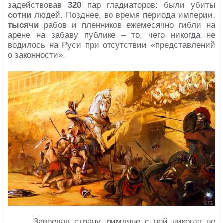
задействовав
320
пар гладиаторов: были убиты
сотни
людей. Позднее, во время периода империи,
тысячи
рабов и пленников ежемесячно гибли на
арене на забаву публике – то, чего никогда не
водилось на Руси при отсутствии «представлений
о законности».
Завоевав страну, римляне с ней никогда не