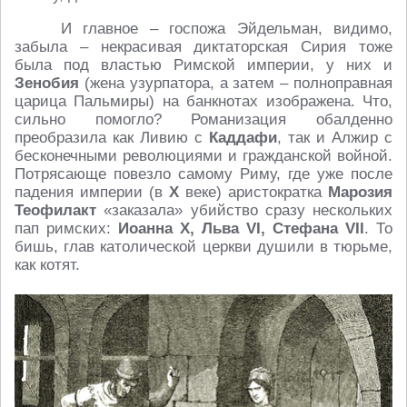
И главное – госпожа Эйдельман, видимо,
забыла – некрасивая диктаторская Сирия тоже
была под властью Римской империи, у них и
Зенобия
(жена узурпатора, а затем – полноправная
царица Пальмиры) на банкнотах изображена. Что,
сильно помогло? Романизация обалденно
преобразила как Ливию с
Каддафи
, так и Алжир с
бесконечными революциями и гражданской войной.
Потрясающе повезло самому Риму, где уже после
падения империи (в
X
веке) аристократка
Марозия
Теофилакт
«заказала» убийство сразу нескольких
пап римских:
Иоанна X, Льва VI, Стефана VII
. То
бишь, глав католической церкви душили в тюрьме,
как котят.