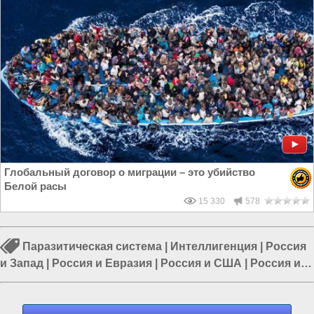
Глобальный договор о миграции – это убийство
Белой расы
15 330
578
Паразитическая система
|
Интеллигенция
|
Россия
и Запад
|
Россия и Евразия
|
Россия и США
|
Россия и
Европа
|
США и Европа