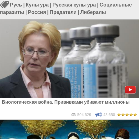
Русь
|
Культура
|
Русская культура
|
Социальные
паразиты
|
Россия
|
Предатели
|
Либералы
Биологическая война. Прививками убивают миллионы
504 629
43 650