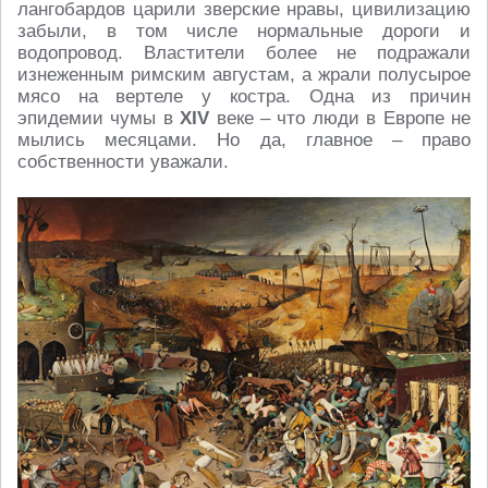
лангобардов царили зверские нравы, цивилизацию
забыли, в том числе нормальные дороги и
водопровод. Властители более не подражали
изнеженным римским августам, а жрали полусырое
мясо на вертеле у костра. Одна из причин
эпидемии чумы в
XIV
веке – что люди в Европе не
мылись месяцами. Но да, главное – право
собственности уважали.