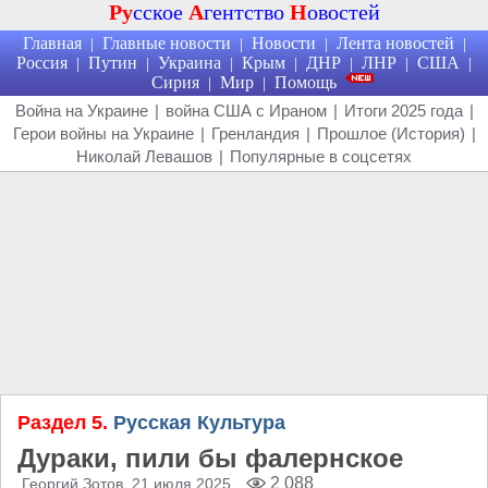
Ру
сское
А
гентство
Н
овостей
Главная
Главные новости
Новости
Лента новостей
|
|
|
|
Россия
Путин
Украина
Крым
ДНР
ЛНР
США
|
|
|
|
|
|
|
Сирия
Мир
Помощь
|
|
Война на Украине
|
война США с Ираном
|
Итоги 2025 года
|
Герои войны на Украине
|
Гренландия
|
Прошлое (История)
|
Николай Левашов
|
Популярные в соцсетях
Раздел 5.
Русская Культура
Дураки, пили бы фалернское
2 088
Георгий Зотов
, 21 июля 2025