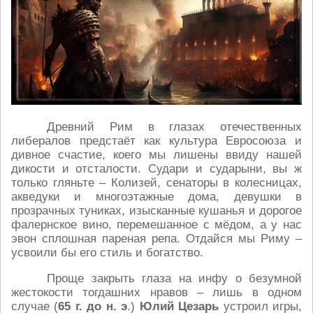
Древний Рим в глазах отечественных
либералов предстаёт как культура Евросоюза и
дивное счастие, коего мы лишены ввиду нашей
дикости и отсталости. Судари и сударыни, вы ж
только гляньте – Колизей, сенаторы в колесницах,
акведуки и многоэтажные дома, девушки в
прозрачных туниках, изысканные кушанья и дорогое
фалернское вино, перемешанное с мёдом, а у нас
эвон сплошная пареная репа. Отдайся мы Риму –
усвоили бы его стиль и богатство.
Проще закрыть глаза на инфу о безумной
жестокости тогдашних нравов – лишь в одном
случае (
65 г. до н. э
.)
Юлий Цезарь
устроил игры,