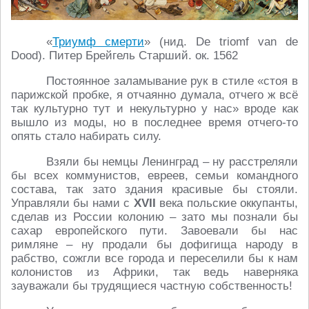
«
Триумф смерти
» (нид. De triomf van de
Dood). Питер Брейгель Старший. ок. 1562
Постоянное заламывание рук в стиле «стоя в
парижской пробке, я отчаянно думала, отчего ж всё
так культурно тут и некультурно у нас» вроде как
вышло из моды, но в последнее время отчего-то
опять стало набирать силу.
Взяли бы немцы Ленинград – ну расстреляли
бы всех коммунистов, евреев, семьи командного
состава, так зато здания красивые бы стояли.
Управляли бы нами с
XVII
века польские оккупанты,
сделав из России колонию – зато мы познали бы
сахар европейского пути. Завоевали бы нас
римляне – ну продали бы дофигища народу в
рабство, сожгли все города и переселили бы к нам
колонистов из Африки, так ведь наверняка
зауважали бы трудящиеся частную собственность!