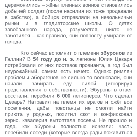
церемонились – жёны пленных воинов становились
добычей солдат (после насилия их тоже продавали
в рабство), а бойцов отправляли на невольничьи
рынки и в гладиаторские школы. О детях
завоёванного народа, разумеется, никто не
заботился – как правило, они попросту умирали от
голода.
Кто сейчас вспомнит о племени
эбуронов
из
Галлии? В
54 году до н. э.
легионы Юлия Цезаря
потребовали от них поставок провианта, а год был
неурожайный, самим есть нечего. Однако римлян
проблемы аборигенов не сильно-то волновали, они
начали забирать еду силой (игнорируя
представления о собственности). Эбуроны в ответ
восстали, перебили
6 000
легионеров. Что сделал
Цезарь? Натравил на племя их врагов и сжёг все
поселения, дабы повстанцы не смогли найти
приюта у родных, похитил скот и конфисковал
зерно, кавалерия вытоптала посевы. Не прошло и
года, как эбуроны полностью исчезли: часть
перебили соседи (которые всегда рады поживиться