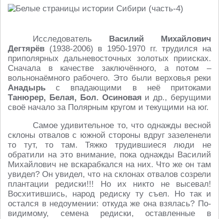
Исследователь
Василий Михайлович
Дегтярёв
(1938-2006) в 1950-1970 гг. трудился на
приполярных дальневосточных золотых приисках.
Сначала в качестве заключённого, а потом –
вольнонаёмного рабочего. Это были верховья реки
Анадырь
с впадающими в неё притоками
Танюрер, Белая, Бол. Осиновая
и др., берущими
своё начало за Полярным кругом и текущими на юг.
Самое удивительное то, что однажды весной
склоны отвалов с южной стороны вдруг зазеленели
то тут, то там. Тяжко трудившиеся люди не
обратили на это внимание, пока однажды Василий
Михайлович не вскарабкался на них. Что же он там
увидел? Он увидел, что на склонах отвалов созрели
плантации редиски!!! Но их никто не высевал!
Восхитившись, народ редиску ту съел. Но так и
остался в недоумении: откуда же она взялась? По-
видимому, семена редиски, оставленные в