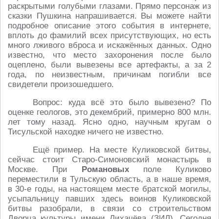
раскрытыми голубыми глазами. Прямо персонаж из
сказки Пушкина напрашивается. Вы можете найти
подробное описание этого события в интернете,
вплоть до фамилий всех присутствующих, но есть
много лживого вброса и искажённых данных. Одно
известно, что место захоронения после было
оцеплено, были вывезены все артефакты, а за 2
года, по неизвестным, причинам погибли все
свидетели произошедшего.
Вопрос: куда всё это было вывезено? По
оценке геологов, это декембрий, примерно 800 млн.
лет тому назад. Ясно одно, научным кругам о
Тисульской находке ничего не известно.
Ещё пример. На месте Куликовской битвы,
сейчас стоит Старо-Симоновский монастырь в
Москве. При
Романовых
поле Куликово
переместили в Тульскую область, а в наше время,
в 30-е годы, на настоящем месте братской могилы,
усыпальницу павших здесь воинов Куликовской
битвы разобрали, в связи со строительством
Дворца культуры имени Лихачёва (ЗИЛ). Сегодня