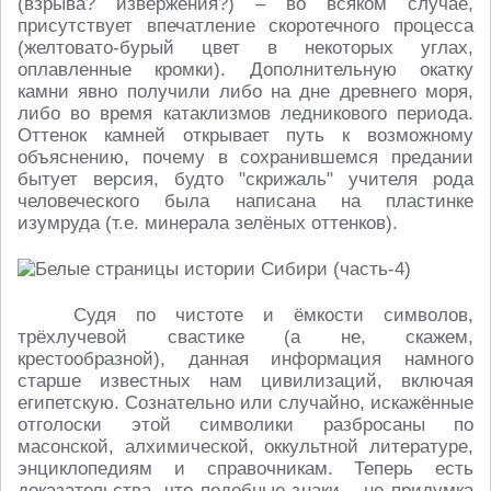
(взрыва? извержения?) – во всяком случае,
присутствует впечатление скоротечного процесса
(желтовато-бурый цвет в некоторых углах,
оплавленные кромки). Дополнительную окатку
камни явно получили либо на дне древнего моря,
либо во время катаклизмов ледникового периода.
Оттенок камней открывает путь к возможному
объяснению, почему в сохранившемся предании
бытует версия, будто "скрижаль" учителя рода
человеческого была написана на пластинке
изумруда (т.е. минерала зелёных оттенков).
Судя по чистоте и ёмкости символов,
трёхлучевой свастике (а не, скажем,
крестообразной), данная информация намного
старше известных нам цивилизаций, включая
египетскую. Сознательно или случайно, искажённые
отголоски этой символики разбросаны по
масонской, алхимической, оккультной литературе,
энциклопедиям и справочникам. Теперь есть
доказательства, что подобные знаки – не придумка