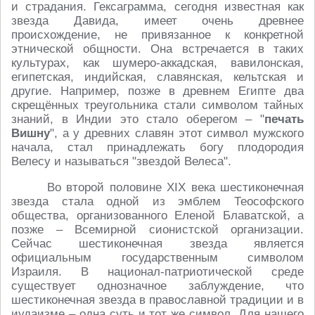
и страдания. Гексаграмма, сегодня известная как
звезда Давида, имеет очень древнее
происхождение, не привязанное к конкретной
этнической общности. Она встречается в таких
культурах, как шумеро-аккадская, вавилонская,
египетская, индийская, славянская, кельтская и
другие. Например, позже в древнем Египте два
скрещённых треугольника стали символом тайных
знаний, в Индии это стало оберегом – "
печать
Вишну
", а у древних славян этот символ мужского
начала, стал принадлежать богу плодородия
Велесу и называться "звездой Велеса".
Во второй половине XIX века шестиконечная
звезда стала одной из эмблем Теософского
общества, организованного Еленой Блаватской, а
позже – Всемирной сионистской организации.
Сейчас шестиконечная звезда является
официальным государственным символом
Израиля. В национал-патриотической среде
существует однозначное заблуждение, что
шестиконечная звезда в православной традиции и в
иудаизме – одна суть и тот же символ. Для нашего