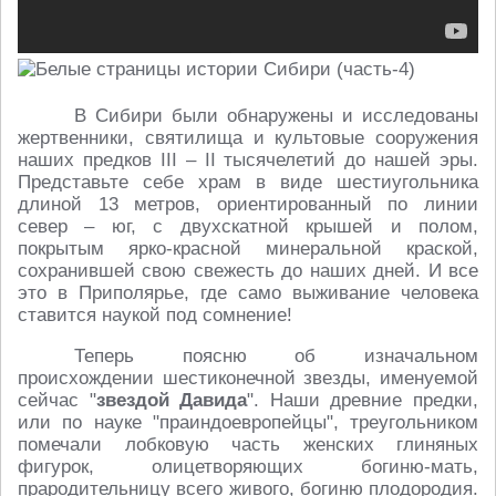
В Сибири были обнаружены и исследованы
жертвенники, святилища и культовые сооружения
наших предков III – II тысячелетий до нашей эры.
Представьте себе храм в виде шестиугольника
длиной 13 метров, ориентированный по линии
север – юг, с двухскатной крышей и полом,
покрытым ярко-красной минеральной краской,
сохранившей свою свежесть до наших дней. И все
это в Приполярье, где само выживание человека
ставится наукой под сомнение!
Теперь поясню об изначальном
происхождении шестиконечной звезды, именуемой
сейчас "
звездой Давида
". Наши древние предки,
или по науке "праиндоевропейцы", треугольником
помечали лобковую часть женских глиняных
фигурок, олицетворяющих богиню-мать,
прародительницу всего живого, богиню плодородия.