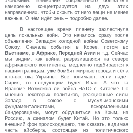
экономики. Внимание современного обывателя
намеренно концентрируется на двух этих
направлениях, чтобы скрыть от него вещи не менее
важные. О чём идёт речь – подробно далее.
В настоящее время планету захлестнула
цепь локальных войн. Это началось сразу после
объявления Западом холодной войны Советскому
Союзу. Сначала события в Корее, потом во
Вьетнаме, в Африке, Передней Азии
и т.д. Сейчас
мы видим, как война, разразившаяся на севере
африканского континента, медленно подбирается к
нашим границам, уже бомбят мирные города и сёла
юго-востока Украины. Все понимают, если падёт
Сирия, то следующим будет Иран. А что за
Ираном? Возможна ли война НАТО с Китаем? По
мнению некоторых политиков, реакционные силы
Запада в союзе с мусульманскими
фундаменталистами, вскормленными
бандеровцами, могут обрушиться на Крым, на
Россию, а финалом будет Китай. Но это только
внешний фон происходящего, так сказать, видимая
часть айсберга, состоящая из политического