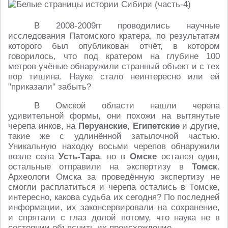
В 2008-2009гг проводились научные
исследования Патомского кратера, по результатам
которого был опубликован отчёт, в котором
говорилось, что под кратером на глубине 100
метров учёные обнаружили странный объект и с тех
пор тишина. Науке стало неинтересно или ей
"приказали" забыть?
В Омской области нашли черепа
удивительной формы, они похожи на вытянутые
черепа инков, на
Перуанские
,
Египетские
и другие,
такие же с удлинённой затылочной частью.
Уникальную находку восьми черепов обнаружили
возле села
Усть-Тара
, но в
Омске
остался один,
остальные отправили на экспертизу в
Томск
.
Археологи Омска за проведённую экспертизу не
смогли расплатиться и черепа остались в Томске,
интересно, какова судьба их сегодня? По последней
информации, их законсервировали на сохранение,
и спрятали с глаз долой потому, что наука не в
состоянии объяснить их происхождение.