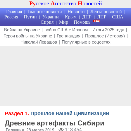
Ру
сское
А
гентство
Н
овостей
Главная
Главные новости
Новости
Лента новостей
|
|
|
|
Россия
Путин
Украина
Крым
ДНР
ЛНР
США
|
|
|
|
|
|
|
Сирия
Мир
Помощь
|
|
Война на Украине
|
война США с Ираном
|
Итоги 2025 года
|
Герои войны на Украине
|
Гренландия
|
Прошлое (История)
|
Николай Левашов
|
Популярные в соцсетях
Раздел 1.
Прошлое нашей Цивилизации
Древние артефакты Сибири
113 454
Редакция
, 28 марта 2019