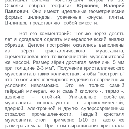
Осколки собрал геофизик
Юрковец Валерий
Павлович
. Они имеют идеальные геометрические
формы: цилиндры, усеченные конусы, плиты.
Цилиндры представляют собой емкости.
Вот его комментарий: "Только через десять
лет я догадался сделать минералогический анализ
образца. Детали постройки оказались выполнены
из зёрен кристаллического муассанита,
сцементированного тонкозернистой муассанитовой
же массой. Размер зёрен достигал величины 5 мм
при толщине 2-3 мм". Получение кристаллического
муассанита в таких количествах, чтобы "построить"
что-то большее ювелирного изделия в современных
условиях невозможно. Это не только самый
твёрдый минерал, но и самый кислото -, термо -,
щелочно – стойкий. Уникальные свойства
муассанита используются в аэрокосмической,
ядерной, электронной и других суперсовременных
отраслях промышленности. Каждый кристалл
муассанита стоит примерно 1/10 от такого же
размера алмаза. При этом выращивание кристалла