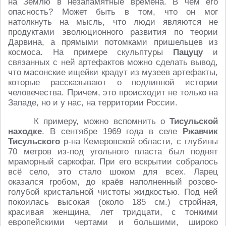
на Землю в незапамятные времена. В чём его
опасность? Может быть в том, что он мог
натолкнуть на мысль, что люди являются не
продуктами эволюционного развития по теории
Дарвина, а прямыми потомками пришельцев из
космоса. На примере скульптуры
Пацуцу
и
связанных с ней артефактов можно сделать вывод,
что масонские ищейки крадут из музеев артефакты,
которые рассказывают о подлинной истории
человечества. Причем, это происходит не только на
Западе, но и у нас, на территории России.
К примеру, можно вспомнить о
Тисульской
находке
. В сентябре 1969 года в селе
Ржавчик
Тисульского
р-на Кемеровской области, с глубины
70 метров из-под угольного пласта был поднят
мраморный саркофаг. При его вскрытии собралось
всё село, это стало шоком для всех. Ларец
оказался гробом, до краёв наполненный розово-
голубой кристальной чистоты жидкостью. Под ней
покоилась высокая (около 185 см.) стройная,
красивая женщина, лет тридцати, с тонкими
европейскими чертами и большими, широко