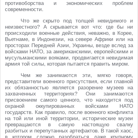
противоборства и экономических проблем
современности.
Что же скрыто под толщей невидимого и
неизвестного? А скрывается вот что: где бы ни
происходили военные действия, неважно, в Корее,
Вьетнаме, в Индонезии, на севере Африки или на
просторах Передней Азии, Украины, везде вслед за
войсками НАТО, за американскими, европейскими и
мусульманскими вояками, продвигается невидимая
армия той силы, которая пытается править миром.
Чем же занимаются эти, мягко говоря,
представители военного присутствия, если главной
их обязанностью является разорение музеев на
захваченных территориях? Они занимаются
присвоением самого ценного, что находится под
охраной оккупированных войсками НАТО
государств. Как правило, после военного конфликта
на той или иной территории, исторические музеи
превращаются в самую настоящую свалку
разбитых и перепутанных артефактов. В такой хаос,
в котором сложно разобраться даже крупному