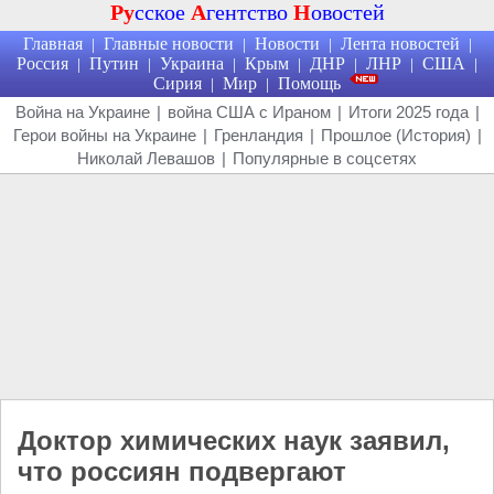
Ру
сское
А
гентство
Н
овостей
Главная
Главные новости
Новости
Лента новостей
|
|
|
|
Россия
Путин
Украина
Крым
ДНР
ЛНР
США
|
|
|
|
|
|
|
Сирия
Мир
Помощь
|
|
Война на Украине
|
война США с Ираном
|
Итоги 2025 года
|
Герои войны на Украине
|
Гренландия
|
Прошлое (История)
|
Николай Левашов
|
Популярные в соцсетях
Доктор химических наук заявил,
что россиян подвергают