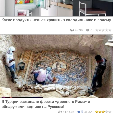
Какие продукты нельзя хранить в холодильнике и почему
4 696
75
В Турции раскопали фрески «древнего Рима» и
обнаружили надписи на Русском!
612 445
31 323