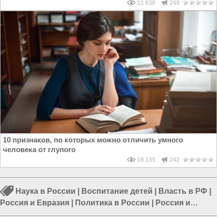
11 636
248
10 признаков, по которых можно отличить умного
человека от глупого
18 135
242
Наука в России
|
Воспитание детей
|
Власть в РФ
|
Россия и Евразия
|
Политика в России
|
Россия и
Украина
|
Россия и Запад