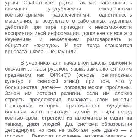
уроки. Срабатывает редко, так как рассеянность
внимания, усугубляемая ежедневными
компьютерными развлечениями, однотипность
мышления, в результате отработанных заданных
действий при игре приводит к невозможности
восприятия иной информации, дополняется все это
неумением и нежеланием разговаривать и
общаться «вживую». И вот тогда становится
виновата школа – не научили.
В учебниках для начальной школы ошибки и
опечатки… Часы русского языка заменяются таким
предметом как ОРКиСЭ (основы религиозных
культур и светской этики), при том, что у
большинства детей— логопедические проблемы.
Зачем им история религии, если им сложно
строить предложения, выражать свои мысли?
Прослушав историю христианства, буддизма,
большая часть приходит домой и, сидя перед
компьютером,
стреляет из автоматов и ездит на
танках, давя людей
. Да, система образования
деградирует, но она не работает уже давно — в
головах… Выросло поколение, которое училось в