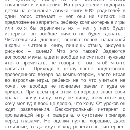
сочинения и изложения. На предложение подарить
детям на окончание азбуки книги 90% родителей в
один голос отвечает – нет, они не читают. На
предложение запретить ребенку компьютерные игры
или хотя бы ограничить их – нет, у него будет
истерика, он вообще ничего не будет делать…
Читательский дневник, основа основ начальной
школы – читаешь книгу, пишешь отзыв, рисуешь
рисунок – зачем? Что это такое? Задаются
вопросом мамы, а дети вообще не считают нужным
что-то прочитать, не говоря о том, чтоб что-то
написать… Приходя в школу после плодотворно
проведенного вечера за компьютером, часто играя
во взрослые игры, ребенок не то что учиться не
хочет, он вообще не понимает зачем и куда он
пришел. При всем при этом он хорошо знает свои
права – хочу пишу, хочу не пишу; хочу отвечаю,
хочу молчу; я вообще делаю, что хочу. От уроков он
ждет развлечения. Бесконтрольный интернет с
пропагандой игр и разврата, отсутствие примера
перед глазами. Но оценки нужны хорошие, даже
отличные, тогда идут в ход репетиторы, интернет-