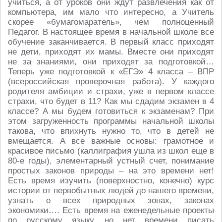
учиться, а от уроков они ждут развлечения как от
компьютера, им мало что интересно, а Учитель
скорее «бумагомаратель», чем полноценный
Педагог. В настоящее время в начальной школе все
обучение заканчивается. В первый класс приходят
не дети, приходят их мамы. Вместе они приходят
не за знаниями, они приходят за подготовкой…
Теперь уже подготовкой к «ЕГЭ» 4 класса – ВПР
(всероссийская проверочная работа). У каждого
родителя амбиции и страхи, уже в первом классе
страхи, что будет в 11? Как мы сдадим экзамен в 4
классе? А мы будем готовиться к экзаменам? При
этом загруженность программы начальной школы
такова, что впихнуть нужно то, что в детей не
вмещается. А все важные основы: грамотное и
красивое письмо (каллиграфия ушла из школ еще в
80-е годы), элементарный устный счет, понимание
простых законов природы – на это времени нет!
Есть время изучить (поверхностно, конечно) курс
истории от первобытных людей до нашего времени,
узнать о всех природных зонах, законах
экономики…. Есть время на еженедельные проекты
по русскому языку, но нет времени писать