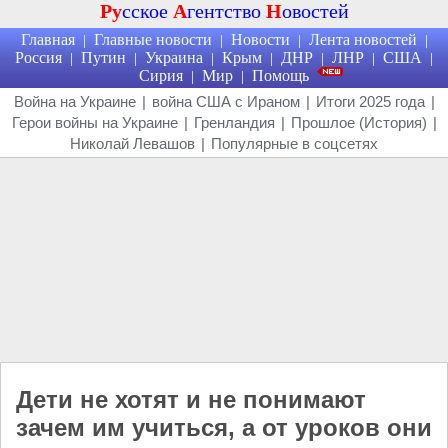
Ру
сское
А
гентство
Н
овостей
Главная
Главные новости
Новости
Лента новостей
|
|
|
|
Россия
Путин
Украина
Крым
ДНР
ЛНР
США
|
|
|
|
|
|
|
Сирия
Мир
Помощь
|
|
Война на Украине
|
война США с Ираном
|
Итоги 2025 года
|
Герои войны на Украине
|
Гренландия
|
Прошлое (История)
|
Николай Левашов
|
Популярные в соцсетях
Дети не хотят и не понимают
зачем им учиться, а от уроков они