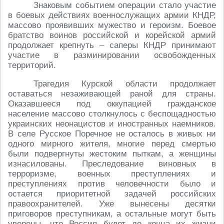
Знаковым событием операции стало участие
в боевых действиях военнослужащих армии КНДР,
массово проявивших мужество и героизм. Боевое
братство воинов российской и корейской армий
продолжает крепнуть – саперы КНДР принимают
участие в разминировании освобожденных
территорий.
Трагедия Курской области продолжает
оставаться незаживающей раной для страны.
Оказавшееся под оккупацией гражданское
население массово столкнулось с беспощадностью
украинских неонацистов и иностранных наемников.
В селе Русское Поречное не осталось в живых ни
одного мирного жителя, многие перед смертью
были подвергнуты жестоким пыткам, а женщины
изнасилованы. Преследование виновных в
терроризме, военных преступлениях и
преступлениях против человечности было и
остается приоритетной задачей российских
правоохранителей. Уже вынесены десятки
приговоров преступникам, а остальные могут быть
уверены, что Россия будет до конца их жизни