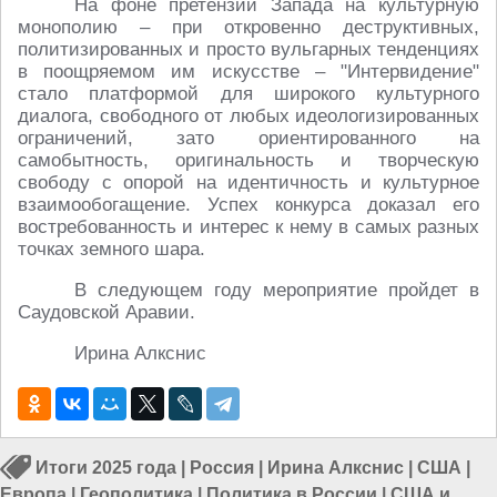
На фоне претензий Запада на культурную
монополию – при откровенно деструктивных,
политизированных и просто вульгарных тенденциях
в поощряемом им искусстве – "Интервидение"
стало платформой для широкого культурного
диалога, свободного от любых идеологизированных
ограничений, зато ориентированного на
самобытность, оригинальность и творческую
свободу с опорой на идентичность и культурное
взаимообогащение. Успех конкурса доказал его
востребованность и интерес к нему в самых разных
точках земного шара.
В следующем году мероприятие пройдет в
Саудовской Аравии.
Ирина Алкснис
Итоги 2025 года
|
Россия
|
Ирина Алкснис
|
США
|
Европа
|
Геополитика
|
Политика в России
|
США и