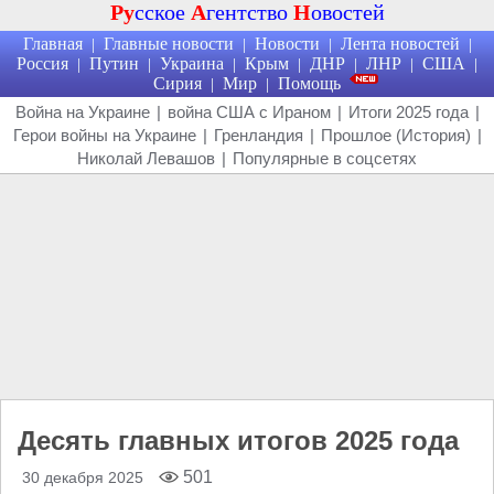
Ру
сское
А
гентство
Н
овостей
Главная
Главные новости
Новости
Лента новостей
|
|
|
|
Россия
Путин
Украина
Крым
ДНР
ЛНР
США
|
|
|
|
|
|
|
Сирия
Мир
Помощь
|
|
Война на Украине
|
война США с Ираном
|
Итоги 2025 года
|
Герои войны на Украине
|
Гренландия
|
Прошлое (История)
|
Николай Левашов
|
Популярные в соцсетях
Десять главных итогов 2025 года
501
30 декабря 2025