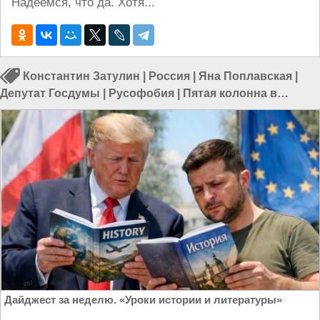
Надеемся, что да. Хотя...
Константин Затулин
|
Россия
|
Яна Поплавская
|
Депутат Госдумы
|
Русофобия
|
Пятая колонна в
России
|
Мигранты в России
Дайджест за неделю. «Уроки истории и литературы»