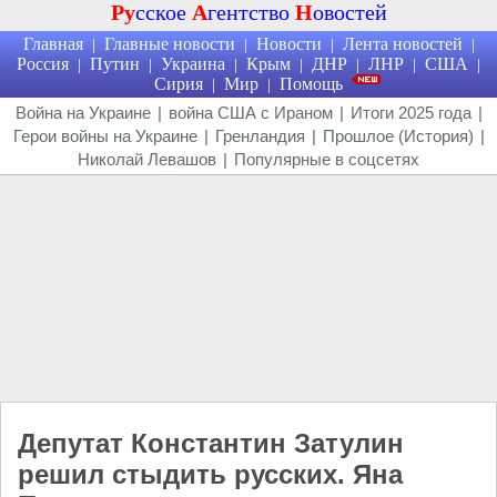
Ру
сское
А
гентство
Н
овостей
Главная
Главные новости
Новости
Лента новостей
|
|
|
|
Россия
Путин
Украина
Крым
ДНР
ЛНР
США
|
|
|
|
|
|
|
Сирия
Мир
Помощь
|
|
Война на Украине
|
война США с Ираном
|
Итоги 2025 года
|
Герои войны на Украине
|
Гренландия
|
Прошлое (История)
|
Николай Левашов
|
Популярные в соцсетях
Депутат Константин Затулин
решил стыдить русских. Яна