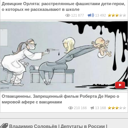
Девицкие Орлята: расстрелянные фашистами дети-герои,
о которых не рассказывают в школе
121 877
13 492
Отвакцинены. Запрещенный фильм Роберта Де Ниро о
мировой афере с вакцинами
210 166
13 168
Владимир Соловьёв
|
Депутаты в России
|