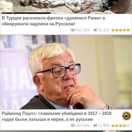
В Турции раскопали фрески «древнего Рима» и
обнаружили надписи на Русском!
612 469
31 323
Раймонд Паулс: главными убийцами в 1917 – 1918
годах были латыши и евреи, а не русские
337 946
21 903