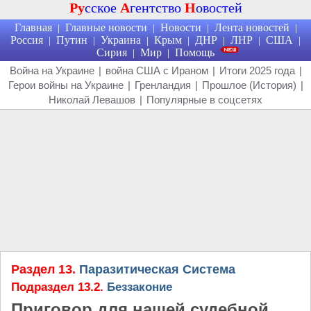
Ру
сское
А
гентство
Н
овостей
Главная
Главные новости
Новости
Лента новостей
|
|
|
|
Россия
Путин
Украина
Крым
ДНР
ЛНР
США
|
|
|
|
|
|
|
Сирия
Мир
Помощь
|
|
Война на Украине
|
война США с Ираном
|
Итоги 2025 года
|
Герои войны на Украине
|
Гренландия
|
Прошлое (История)
|
Николай Левашов
|
Популярные в соцсетях
Раздел 13.
Паразитическая Система
Подраздел 13.2.
Беззаконие
Приговор для нашей судебной