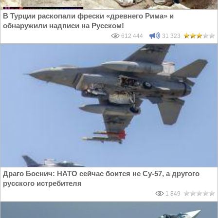
В Турции раскопали фрески «древнего Рима» и
обнаружили надписи на Русском!
612 444
31 323
Драго Боснич: НАТО сейчас боится не Су-57, а другого
русского истребителя
1 849