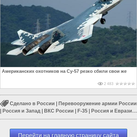
Американских охотников на Су-57 резко сбили свои же
2 483
Сделано в России
|
Перевооружение армии России
|
Россия и Запад
|
ВКС России
|
F-35
|
Россия и Евразия
|
Россия и США
Перейти на главную страницу сайта