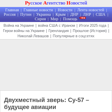
Ру
сское
А
гентство
Н
овостей
Главная
Главные новости
Новости
Лента новостей
|
|
|
|
Россия
Путин
Украина
Крым
ДНР
ЛНР
США
|
|
|
|
|
|
|
Сирия
Мир
Помощь
|
|
Война на Украине
|
война США с Ираном
|
Итоги 2025 года
|
Герои войны на Украине
|
Гренландия
|
Прошлое (История)
|
Николай Левашов
|
Популярные в соцсетях
Двухместный зверь: Су-57 –
будущее авиации