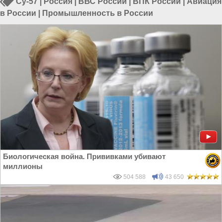
Су-57
|
Россия
|
ВВС России
|
ВПК России
|
Авиация
в России
|
Промышленность в России
Биологическая война. Прививками убивают
миллионы
504 588
43 650