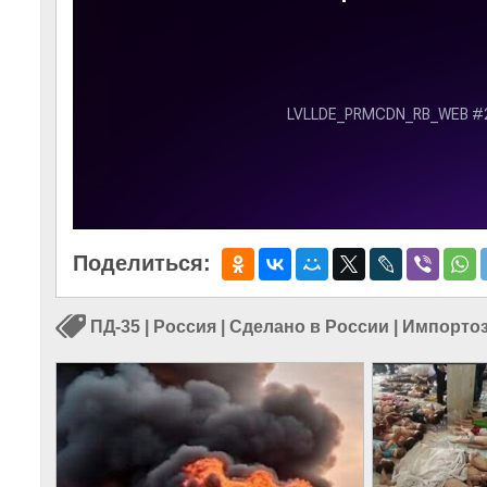
Поделиться:
ПД-35
|
Россия
|
Сделано в России
|
Импорто