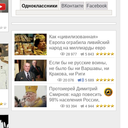
Одноклассники
ВКонтакте
Facebook
Как «цивилизованная»
Европа ограбила ливийский
народ на миллиарды евро
28 977
5 843
Если бы не русские воины,
не было бы ни Варшавы, ни
Кракова, ни Риги
20 076
5 689
Протоиерей Димитрий
Смирнов: надо повесить
98% населения России,
чтобы восторжество
93 394
4 944