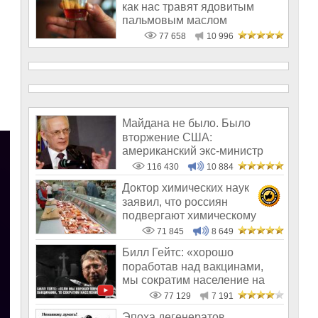
как нас травят ядовитым
пальмовым маслом
77 658
10 996
Майдана не было. Было
вторжение США:
американский экс-министр
написал открытое пись
116 430
10 884
Доктор химических наук
заявил, что россиян
подвергают химическому
геноциду
71 845
8 649
Билл Гейтс: «хорошо
поработав над вакцинами,
мы сократим население на
10-15%»
77 129
7 191
Эпоха дегенератов,