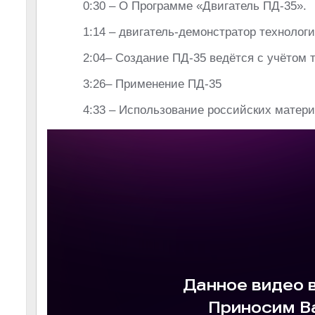
0:30 – О Программе «Двигатель ПД-35».
1:14 – двигатель-демонстратор технологи
2:04– Создание ПД-35 ведётся с учётом 
3:26– Применение ПД-35
4:33 – Использование российских матери