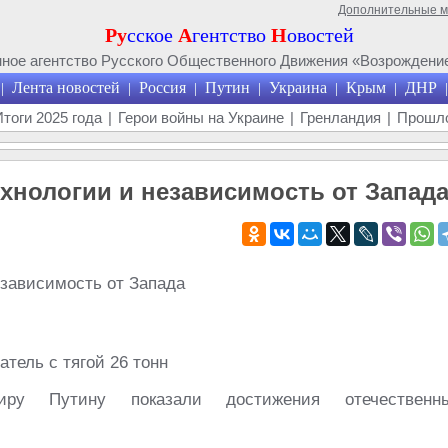
Дополнительные 
Ру
сское
А
гентство
Н
овостей
ое агентство Русского Общественного Движения «Возрождение
Лента новостей
Россия
Путин
Украина
Крым
ДНР
|
|
|
|
|
|
|
Итоги 2025 года
|
Герои войны на Украине
|
Гренландия
|
Прошло
ехнологии и независимость от Запад
атель с тягой 26 тонн
иру Путину показали достижения отечественн