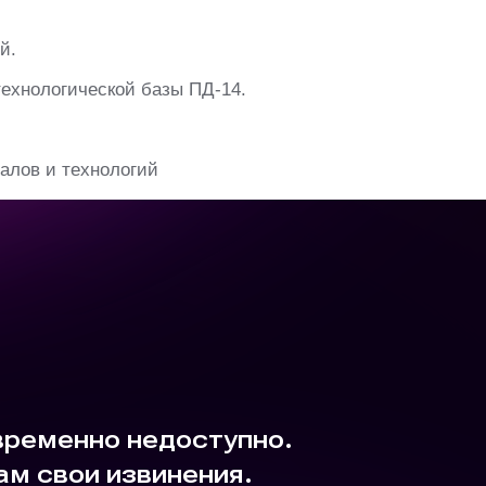
й.
технологической базы ПД-14.
алов и технологий