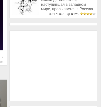
наступившая в западном
мире, прорывается в Россию
278 646
6 320
ть
ик