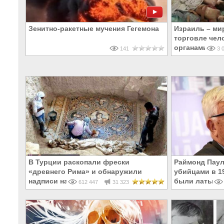
Зенитно-ракетные мучения Гегемона
Израиль – ми
торговле чел
органами
141
3 0
В Турции раскопали фрески
Раймонд Паул
«древнего Рима» и обнаружили
убийцами в 19
надписи на Русском!
были латыши 
612 447
31 323