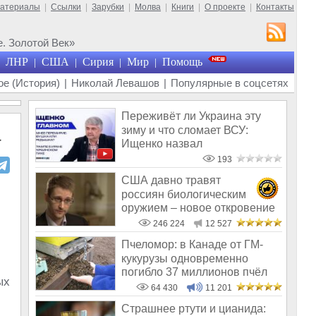
материалы
|
Ссылки
|
Зарубки
|
Молва
|
Книги
|
О проекте
|
Контакты
. Золотой Век»
ЛНР
США
Сирия
Мир
Помощь
|
|
|
|
е (История)
|
Николай Левашов
|
Популярные в соцсетях
Переживёт ли Украина эту
зиму и что сломает ВСУ:
а
Ищенко назвал
единственное решение
193
США давно травят
россиян биологическим
оружием – новое откровение
Эдварда Сноудена
246 224
12 527
Пчеломор: в Канаде от ГМ-
кукурузы одновременно
погибло 37 миллионов пчёл
ых
64 430
11 201
Страшнее ртути и цианида: