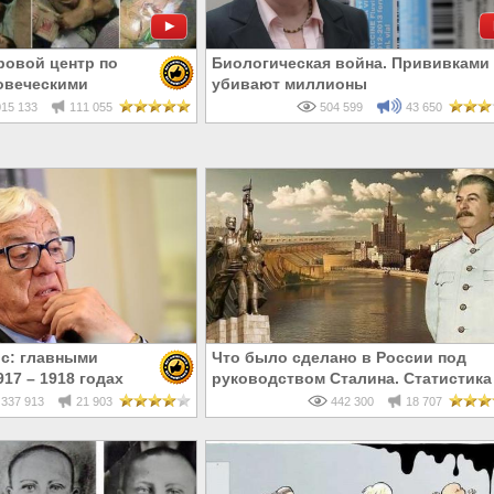
ровой центр по
Биологическая война. Прививками
овеческими
убивают миллионы
15 133
111 055
504 599
43 650
с: главными
Что было сделано в России под
17 – 1918 годах
руководством Сталина. Статистика
и евреи, а не русские
337 913
21 903
442 300
18 707