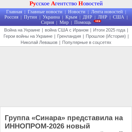
Ру
сское
А
гентство
Н
овостей
Главная
Главные новости
Новости
Лента новостей
|
|
|
|
Россия
Путин
Украина
Крым
ДНР
ЛНР
США
|
|
|
|
|
|
|
Сирия
Мир
Помощь
|
|
Война на Украине
|
война США с Ираном
|
Итоги 2025 года
|
Герои войны на Украине
|
Гренландия
|
Прошлое (История)
|
Николай Левашов
|
Популярные в соцсетях
Группа «Синара» представила на
ИННОПРОМ-2026 новый